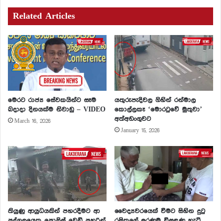
Related Articles
මෙරට රාජ්‍ය සේවකයින්ට සෑම
යතුරුපැදිවල ගිහින් රන්මාල
බදාදා දිනයක්ම නිවාඩු – VIDEO
කොල්ලකෑ ‘මොරටුවේ මුතුවා’
අත්අඩංගුවට
March 16, 2026
January 15, 2026
තියුණු ආයුධයකින් පහරදීමට ආ
වෛද්‍යවරයෙක් වීමට සිහින දුටු
පුද්ගලයෙකු පොලිස් වෙඩි පහරින්
රසිකගේ ඉරණම විසඳුණු හැටි