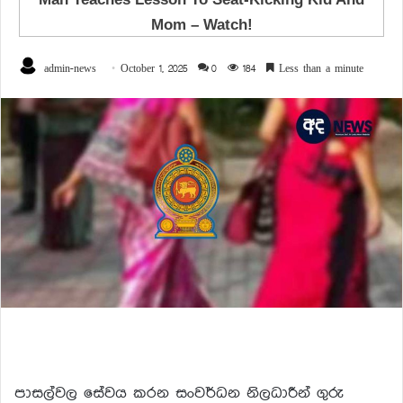
admin-news
October 1, 2025
0
184
Less than a minute
පාසල්වල සේවය කරන සංවර්ධන නිලධාරීන් ගුරු