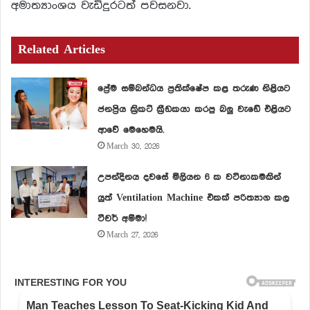
අමාත්‍යාංශය වැඩිදුරටත් පවසනවා.
Related Articles
ප්‍රේම සම්බන්ධය ප්‍රතික්ෂේප කළ තරුණ නිළියට
ජනප්‍රිය ක්‍රිකට් ක්‍රීඩකයා කරපු බලු වැඩේ එළියට
ආවේ මෙහෙමයි.
March 30, 2026
උපන්දිනය දවසේ මිලියන 6 ක වටිනාකමකින්
යුත් Ventilation Machine එකක් පරිත්‍යාග කල
ටීචර් අම්මා!
March 27, 2026