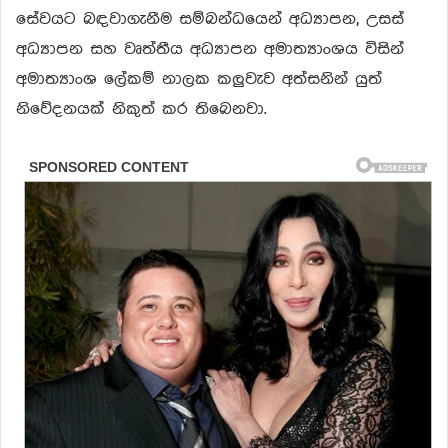
සේවයට බඳවාගැනීම සම්බන්ධයෙන් අධ්‍යාපන, උසස්
අධ්‍යාපන සහ වෘත්තීය අධ්‍යාපන අමාත්‍යාංශය විසින්
අමාත්‍යාංශ ලේකම් නාලක කලුවැව අත්සනින් යුත්
නිවේදනයක් නිකුත් කර තිබෙනවා.