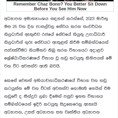
අධ්‍යාපන අමාත්‍යාංශය සඳහන් කරන්නේ, 2023 මාර්තු
මස 25 වන දින පාසල්වල සේවය කරන සංවර්ධන
නිලධාරීන් ඇතුළුව රජයේ සේවයේ නියුතු උපාධිධාරී
නිලධාරීන් ගුරු සේවයට ඇතුළත් කිරීම සම්බන්ධයෙන්
පැවැත්වීමට නියමිතව තිබු තරග විභාගයට අදාළව
ශ්‍රේෂ්ඨාධිකරණයේ විභාග වූ නඩු කටයුතු කිහිපයක් මේ
වන විට අවසන්ව ඇති බවයි.
කෙසේ වෙතත් අභියාචනාධිකරණයේ විභාග වන නඩු
කටයුත්ත මේ වන විටත් අවසන්ව නොමැති හෙයින් එම
නඩුවේ ද තීන්දුව ලබා දීමෙන් පසුව ඉහත විභාගය
සම්බන්ධයෙන් ඉදිරි කටයුතු සිදුකෙරෙනු ඇතැයි
අධ්‍යාපන, උසස් අධ්‍යාපන සහ වෘත්තීය අධ්‍යාපන