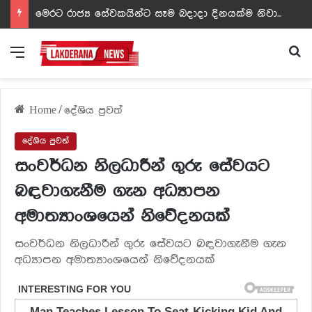
ඩඩ්ලිට දෙවෙනි නොවූ රත්න සහල් අධිපති..- PHOTOS
Menu
Se
Home
/
දේශිය පුවත්
දේශිය පුවත්
සංවර්ධන නිලධාරීන් ගුරු සේවයට
බඳවාගැනීම ගැන අධ්‍යාපන
අමාත්‍යාංශයෙන් නිවේදනයක්
සංවර්ධන නිලධාරීන් ගුරු සේවයට බඳවාගැනීම ගැන
අධ්‍යාපන අමාත්‍යාංශයෙන් නිවේදනයක්