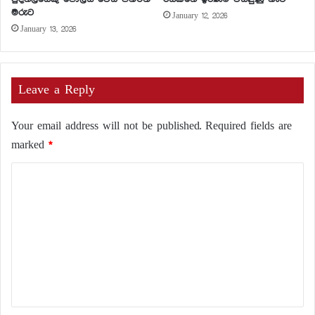
මරුට
January 12, 2026
January 13, 2026
Leave a Reply
Your email address will not be published.
Required fields are
marked
*
C
o
m
m
e
n
t