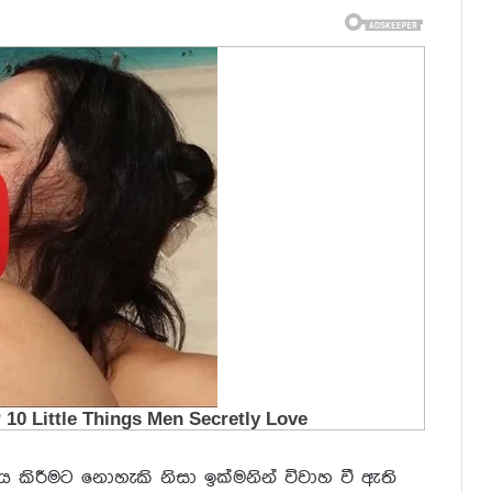
කිරීමට නොහැකි නිසා ඉක්මනින් විවාහ වී ඇති