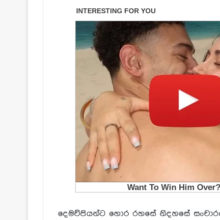
දෙමව්පියන්ට හොර රහසේ නිදහසේ සංචාරය 