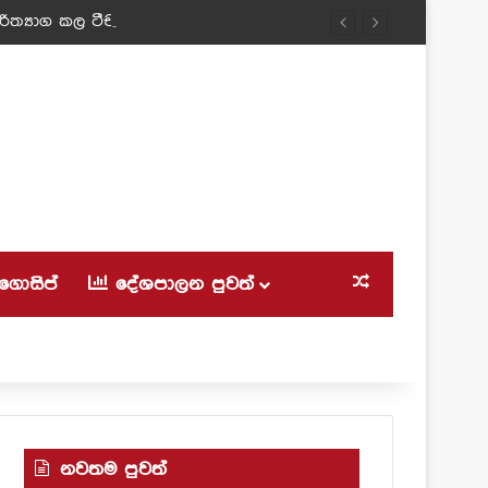
ත්‍යාග කල ටීචර් අම්මා!
ගොසිප්
දේශපාලන පුවත්
Random Article
නවතම පුවත්