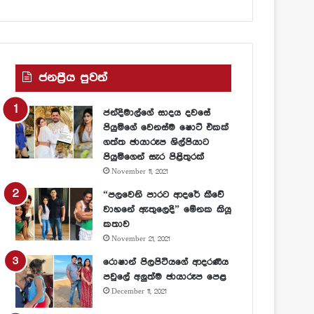
ජනප්‍රීය පුවත්
ජන්දිමාල්ගේ සාදය දවසේ
පියුමිගේ වෙනස්ම ෂොට් එකක්
ගත්ත ඡායාරූප ශිල්පියාට
පියුමිගෙන් සැර පිළිතුරක්
November 11, 2021
“පලවෙනි පාරට ආදරේ කීවේ
වාහනේ ඇතුලෙදි” මේනක කියූ
කතාව
November 21, 2021
රොෂාන් පිලපිටියගේ ආදරණීය
පවුලේ අලුත්ම ඡායාරූප පෙළ
December 11, 2021