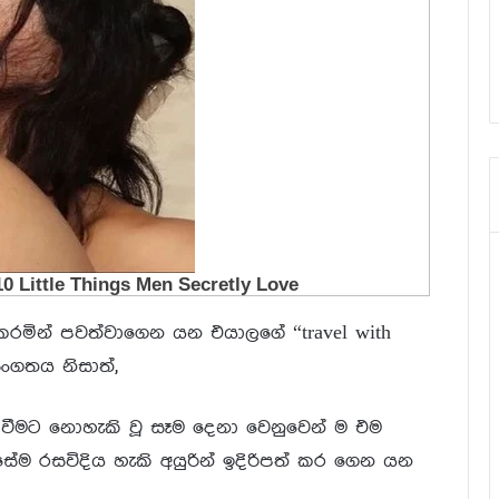
මින් පවත්වාගෙන යන එයාලගේ “travel with
සංගතය නිසාත්,
ත වීමට නොහැකි වූ සෑම දෙනා වෙනුවෙන් ම එම
ේම රසවිදිය හැකි අයුරින් ඉදිරිපත් කර ගෙන යන