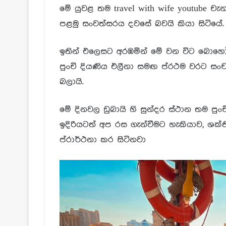
මේ යුවළ තම travel with wife youtube
පළමු සංවත්සරය දවසේ බවයි කියා සිටියේ.
ඉතින් එලෙසට අරඹමින් මේ වන විට බොහෝ
පුංචි දියණිය එලීනා සමඟ ප්රථම වරට සං
බලායි.
මේ දිනවල ඩුබායි හි සුන්දර ස්ථාන තම පු
ඉදිරියටත් අප රස ගැන්වීමට හැකියාව, ශක
ප්රාර්ථනා කර සිටිනවා