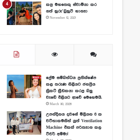
කපු මහතෙකු ස්වාමියා කර
ගත් හුරු’බුහුටි භාග්‍යා
November 12, 2021
ප්‍රේම සම්බන්ධය ප්‍රතික්ෂේප
කළ තරුණ නිළියට ජනප්‍රිය
ක්‍රිකට් ක්‍රීඩකයා කරපු බලු
වැඩේ එළියට ආවේ මෙහෙමයි.
March 30, 2026
උපන්දිනය දවසේ මිලියන 6 ක
වටිනාකමකින් යුත් Ventilation
Machine එකක් පරිත්‍යාග කල
ටීචර් අම්මා!