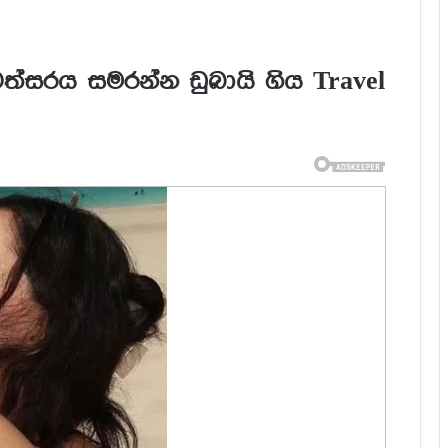
ත්සරය සමරන්න ඩුබායි ගිය Travel