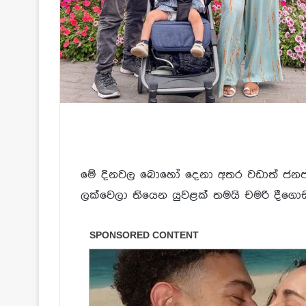
මේ දිනවල බොහෝ දෙනා අතර වඩාත් ජනප්
ලක්වෙලා තියෙන යුවළක් තමයි චමරි දීගො