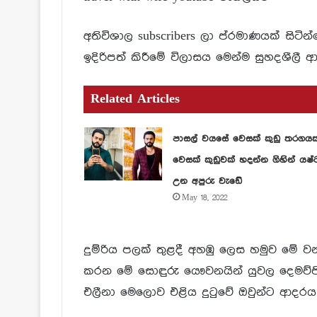
අතිවිශාල subscribers ලා ප්රමාණයක් සිටි
ඉදිරිපත් කිරීමේ විලාසය මෙන්ම සුහදශීලී ආ
Related Articles
පාසල් වයසේ වෙසක් කුඩු තරගය
වෙසක් කුඩුවක් හදන්න ගිහින් යෂ්
උන අපුරු වැඩේ
May 18, 2022
දුම්රිය පලක් තුළදී අහඹු ලෙස හමුව මේ ව
කරන මේ සොඳුරු යෞවනයින් යුවල දෙමව්පියන
එලීනා මෙලොව එළිය දුටුවේ ඔවුන්ට ආදරය 