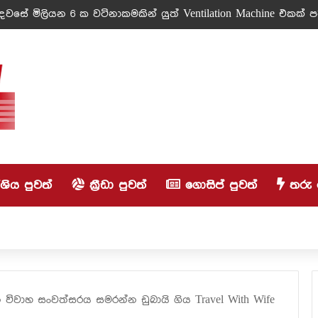
වසේ මිලියන 6 ක වටිනාකමකින් යුත් Ventilation Machine එකක් පරි
ිය පුවත්
ක්‍රීඩා පුවත්
ගොසිප් පුවත්
තරු 
විවාහ සංවත්සරය සමරන්න ඩුබායි ගිය Travel With Wife