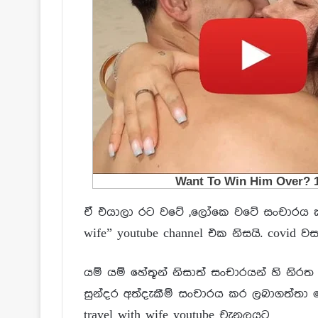
ඒ එයාලා රට වටේ ,ලෝකෙ වටේ සංචාරය කර
wife” youtube channel එක නිසයි. covid ව
යම් යම් හේතූන් නිසාත් සංචාරයන් හි නිර
සුන්දර අත්දැකීම් සංචාරය කර ලබාගත්තා ස
travel with wife youtube චැනලයට