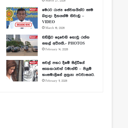
March 27, 2026
මෙරට රාජ්‍ය සේවකයින්ට සෑම
බදාදා දිනයක්ම නිවාඩු –
VIDEO
March 16, 2026
ඩඩ්ලිට දෙවෙනි නොවූ රත්න
සහල් අධිපති..- PHOTOS
February 14, 2026
සවල් පහර දීමේ සිද්ධියේ
සැකකරුවන් රිමාන්ඩ් – පියුමි
හංසමාලිගේ පුත්‍රයා පරිවාසයට.
February 11, 2026