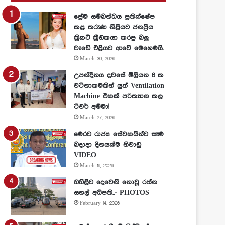
ප්‍රේම සම්බන්ධය ප්‍රතික්ෂේප
කළ තරුණ නිළියට ජනප්‍රිය
ක්‍රිකට් ක්‍රීඩකයා කරපු බලු
වැඩේ එළියට ආවේ මෙහෙමයි.
March 30, 2026
උපන්දිනය දවසේ මිලියන 6 ක
වටිනාකමකින් යුත් Ventilation
Machine එකක් පරිත්‍යාග කල
ටීචර් අම්මා!
March 27, 2026
මෙරට රාජ්‍ය සේවකයින්ට සෑම
බදාදා දිනයක්ම නිවාඩු –
VIDEO
March 16, 2026
ඩඩ්ලිට දෙවෙනි නොවූ රත්න
සහල් අධිපති..- PHOTOS
February 14, 2026