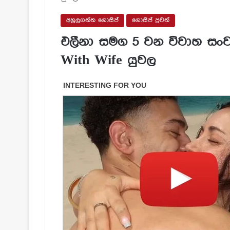
අහුලගත්ත ගොසිප්
ගොසිප් පුවත්
එලීනා සමග 5 වන විවාහ සංව
With Wife යුවල