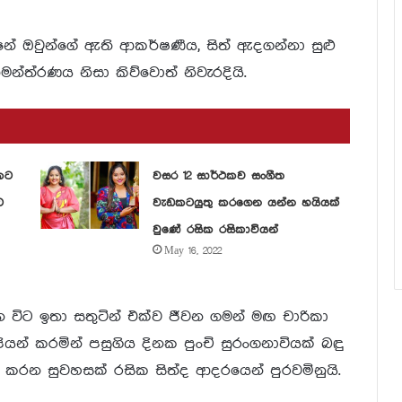
න්නේ ඔවුන්ගේ ඇති ආකර්ෂණීය, සිත් ඇදගන්නා සුළු
මන්ත්රණය නිසා කිව්වොත් නිවැරදියි.
කට
වසර 12 සාර්ථකව සංගීත
ට
වැඩකටයුතු කරගෙන යන්න හයියක්
වුණේ රසික රසිකාවියන්
May 16, 2022
න විට ඉතා සතුටින් එක්ව ජීවන ගමන් මඟ චාරිකා
් කරමින් පසුගිය දිනක පුංචි සුරංගනාවියක් බඳු
කරන සුවහසක් රසික සිත්ද ආදරයෙන් පුරවමිනුයි.