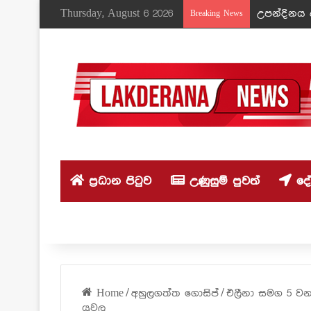
Thursday, August 6 2026
උපන්දිනය ද
Breaking News
ප්‍රධාන පිටුව
උණුසුම් පුවත්
දේශ
Home
/
අහුලගත්ත ගොසිප්
/
එලීනා සමග 5 වන 
යුවල