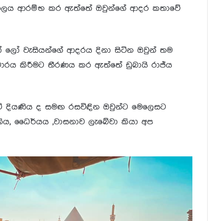
 චැනලය ආරම්භ කර ඇත්තේ ඔවුන්ගේ ආදර කතාවේ
 ලෝ වැසියන්ගේ ආදරය දිනා සිටින ඔවුන් තම
චාරය කිරීමට තීරණය කර ඇත්තේ ඩුබායි රාජ්ය
ංචි දියණිය ද සමඟ රසවිඳින ඔවුන්ට මෙලෙසට
්තිය, ධෛර්යය ,වාසනාව ලැබේවා කියා අප