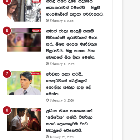
සවල් පහර දීමේ සිද්ධියේ
සැකකරුවන් රිමාන්ඩ් – පියුමි
හංසමාලිගේ පුත්‍රයා පරිවාසයට.
February 11, 2026
සමාජ ජාලා කැළඹූ අසැබි
වීඩියෝවේ ගුරුවරියන් මාරු
කර.. ශිෂ්‍ය නායක මණ්ඩලය
විසුරුවයි.. සිසු නායක පියා
අවසානේ ගිය දිහා මෙන්න.
February 10, 2026
අර්චුනා යකා නටයි..
සෙකුරිටිගේ බෙල්ලෙන්
හොල්ලා කඩලා දාපු දේ
මෙන්න.
February 3, 2026
ප්‍රධාන ශිෂ්‍ය නායකයාගේ
‘අතිරේක’ පන්ති: ටීචර්ලා
හතර දෙනෙකුටම වැඩ
වැරදුනේ මෙහෙමයි.
January 26, 2026