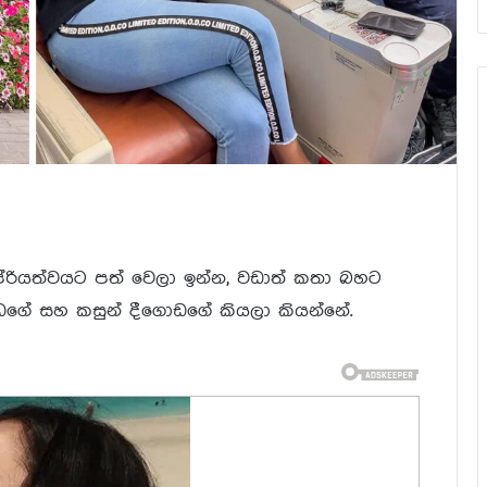
රියත්වයට පත් වෙලා ඉන්න, වඩාත් කතා බහට
ඩගේ සහ කසුන් දීගොඩගේ කියලා කියන්නේ.