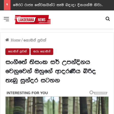
ඩඩ්ලිට දෙවෙනි නොවූ රත්න සහල් අධිපති..- PHOTOS
Menu
Se
Home
/
ගොසිප් පුවත්
ගොසිප් පුවත්
තරු ගොසිප්
සංගීතේ තිසංක සර් උපන්දිනය
වෙනුවෙන් ඔහුගේ ආදරණීය බිරිද
තැබු සුන්දර සටහන