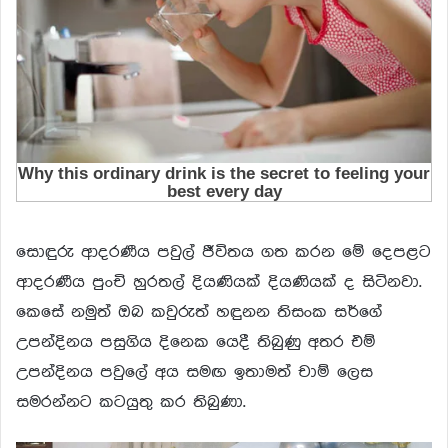
සොඳුරු ආදරණීය පවුල් ජීවිතය ගත කරන මේ දෙපළට
ආදරණීය පුංචි හුරතල් දියණියක් දියණියක් ද සිටිනවා.
කෙසේ නමුත් ඔබ කවුරුත් හඳුනන තිසංක සර්ගේ
උපන්දිනය පසුගිය දිනෙක යෙදී තිබුණු අතර එම්
උපන්දිනය පවුලේ අය සමඟ ඉතාමත් චාම් ලෙස
සමරන්නට කටයුතු කර තිබුණා.