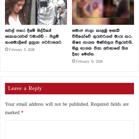
සවල් පහර දීමේ සිද්ධියේ
සමාජ ජාලා කැළඹූ අසැබි
සැකකරුවන් රිමාන්ඩ් – පියුමි
වීඩියෝවේ ගුරුවරියන් මාරු කර..
හංසමාලිගේ පුත්‍රයා පරිවාසයට.
ශිෂ්‍ය නායක මණ්ඩලය විසුරුවයි..
සිසු නායක පියා අවසානේ ගිය
February 11, 2026
දිහා මෙන්න.
February 10, 2026
Leave a Reply
Your email address will not be published.
Required fields are
marked
*
C
o