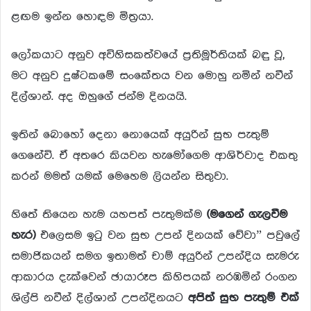
ළඟම ඉන්න හොඳම මිත්‍රයා.
ලෝකයාට අනුව අවිහිසකත්වයේ ප්‍රතිමූර්තියක් බඳු වූ,
මට අනුව දුෂ්ටකමේ සංකේතය වන මොහු නමින් නවීන්
දිල්ශාන්. අද ඔහුගේ ජන්ම දිනයයි.
ඉතින් බොහෝ දෙනා නොයෙක් අයුරින් සුභ පැතුම්
ගෙනේවි. ඒ අතරෙ කියවන හැමෝගෙම ආශිර්වාද එකතු
කරන් මමත් යමක් මෙහෙම ලියන්න සිතුවා.
හිතේ තියෙන හැම යහපත් පැතුමක්ම
(මගෙන් ගැලවීම
හැර)
එලෙසම ඉටු වන සුභ උපන් දිනයක් වේවා” පවුලේ
සමාජිකයන් සමග ඉතාමත් චාම් අයුරින් උපන්දිය සැමරු
ආකාරය දැක්වෙන් ඡායාරූප කිහිපයක් නරඹමින් රංගන
ශිල්පි නවීන් දිල්ශාන් උපන්දිනයට
අපිත් සුභ පැතුම් එක්