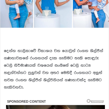
දෙන්න නාලිකාවේ විකාශය වන යොවුන් රංගන ශිල්පීන්
ගණනාවකගේ රංගනයන් දැක ගැනීමට හැකි සොඳුරු
ටෙලි නිර්මාණයක් වශයෙන් සංගීතේ ටෙලි නාට්‍ය
හඳුන්වන්නට පුලුවන් වන අතර මෙහිදී රංගනයට අලුත්
නවක රංගන ශිල්පීන් ශිල්පිනියන් ගණනාවක්ද ගැනීමට
හැකිවනවා.