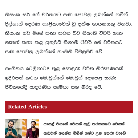
තිසංක සර් ගේ චරිතයට පණ පොවනු ලබන්නේ නවීන්
දිල්ශාන් දෙරණ නාළිකාවෙන් වූ දක්ෂ ගායකයකු වනවා.
තිසංක සර් මගේ කතා කරන විට නිශානි ටීචර් ගැන
ගැනත් කතා කළ යුතුමයි නිශානි ටීචර් ගේ චරිතයට
පණ පොවනු ලබන්නේ හංසිනී විමලසිරි වේ.
සංගීතය ටෙලිනාට්‍ය තුළ සොඳුරු චරිත නිරූපණයක්
ඉදිරිපත් කරන මොවුන්ගේ මොවුන් දෙපෙළ සැබෑ
ජීවිතයේදී ආදරණීය සැමියා සහ බිරිද වේ.
Related Articles
පාසල් වයසේ වෙසක් කුඩු තරගයකට වෙසක්
කුඩුවක් හදන්න ගිහින් යෂ්ට උන අපුරු වැඩේ