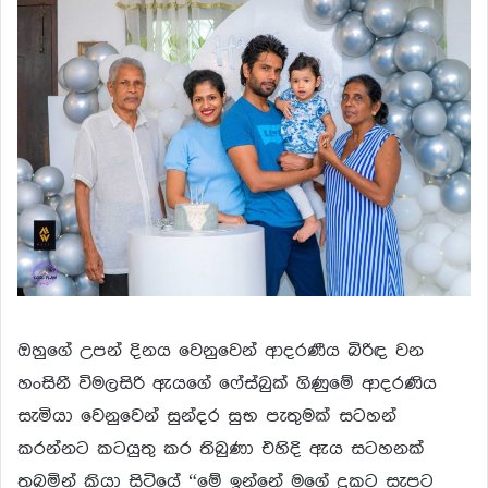
ඔහුගේ උපන් දිනය වෙනුවෙන් ආදරණීය බිරිඳ වන
හංසිනී විමලසිරි ඇයගේ ෆේස්බුක් ගිණුමේ ආදරණිය
සැමියා වෙනුවෙන් සුන්දර සුභ පැතුමක් සටහන්
කරන්නට කටයුතු කර තිබුණා එහිදි ඇය සටහනක්
තබමින් කියා සිටියේ “මේ ඉන්නේ මගේ දුකට සැපට