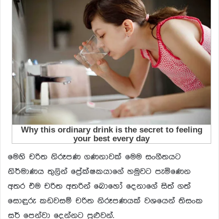
මෙහි චරිත නිරූපණ ගණනාවක් මෙම සංගීතයට
නිර්මාණය තුලින් ප්‍රේක්ෂකයාගේ හමුවට පැමිණෙන
අතර එම චරිත අතරින් බොහෝ දෙනාගේ සිත් ගත්
සොඳුරු කඩවසම් චරිත නිරූපණයක් වශයෙන් තිසංක
සර් පෙන්වා දෙන්නට පුළුවන්.