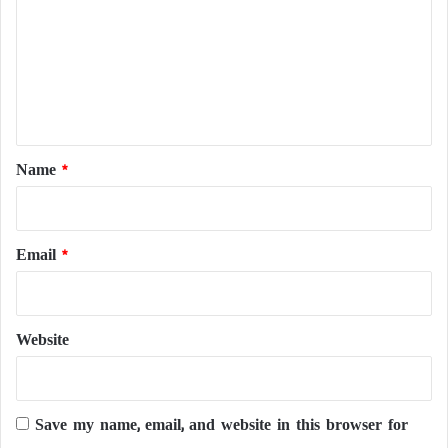
m
m
e
n
t
*
Name
*
Email
*
Website
Save my name, email, and website in this browser for