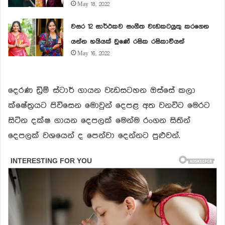
May 18, 2022
වසර 12 සාර්ථකව සංගීත වැඩකටයුතු කරගෙන
යන්න හයියක් වුණේ රසික රසිකාවියන්
May 16, 2022
දෙරණ ඩ්‍රිම් ස්ටාර් ගායන වැඩසටහන ඔස්සේ කලා
ක්ෂේත්‍රයට පිවිසෙන මොවුන් දෙපළ අත වනවිට මෙරට
සිටින දක්ෂ ගායන දෙපලක් මෙන්ම රංගන සිතින්
දෙපලක් වශයෙන් ද පෙන්වා දෙන්නට පුළුවන්.