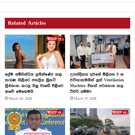
Related Articles
ප්‍රේම සම්බන්ධය ප්‍රතික්ෂේප කළ
උපන්දිනය දවසේ මිලියන 6 ක
තරුණ නිළියට ජනප්‍රිය ක්‍රිකට්
වටිනාකමකින් යුත් Ventilation
ක්‍රීඩකයා කරපු බලු වැඩේ එළියට
Machine එකක් පරිත්‍යාග කල
ආවේ මෙහෙමයි.
ටීචර් අම්මා!
March 30, 2026
March 27, 2026