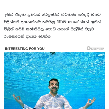
ඉතින් එතුමා ළමයින් වෙනුවෙන් නිර්මාණ කරද්දි හිතට
වදින්නම දැනෙන්නම තමයිලු නිර්මාණ කරන්නේ. ඉතින්
චිලීත් හරිම කැමතියිලු පොඩි අයගේ ෆිල්ම්ස් වලට
රංගනයෙන් දායක වෙන්න.