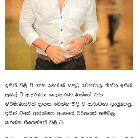
ඉතින් චිලී ඒ ගැන ගොඩක් සතුටු වෙනවාලු. ඔන්න ඉතින්
සුනිල් ටී ආදරණීය කලාකරුවාණන්ගේ 73නි
නිර්මාණයටත් දායක වෙන්න චිලී ට ආරාධනා ලැබුණාලු.
ඉතින් ඒකේ ආරක්ෂක අංශයේ චරිතයක් තමයිලු
කරන්න තියෙන්නේ චිලී ට.