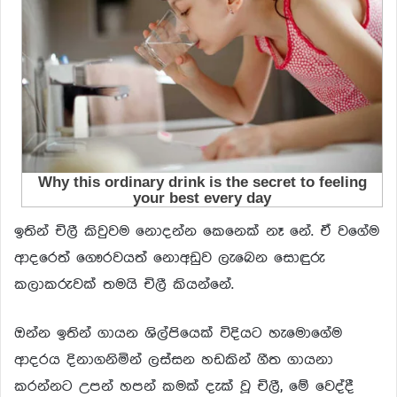
ඉතින් චිලී කිවුවම නොදන්න කෙනෙක් නෑ නේ. ඒ වගේම
ආදරෙත් ගෞරවයත් නොඅඩුව ලැබෙන සොඳුරු
කලාකරුවක් තමයි චිලී කියන්නේ.
ඔන්න ඉතින් ගායන ශිල්පියෙක් විදියට හැමොගේම
ආදරය දිනාගනිමින් ලස්සන හඩකින් ගීත ගායනා
කරන්නට උපන් හපන් කමක් දැක් වූ චිලී, මේ වෙද්දී