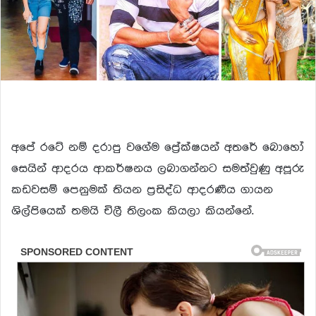
අපේ රටේ නම් දරාපු වගේම ප්‍රේක්ෂයන් අතරේ බොහෝ
සෙයින් ආදරය ආකර්ෂනය ලබාගන්නට සමත්වුණු අපූරු
කඩවසම් පෙනුමක් තියන ප්‍රසිද්ධ ආදරණීය ගායන
ශිල්පියෙක් තමයි චිලී තිලංක කියලා කියන්නේ.