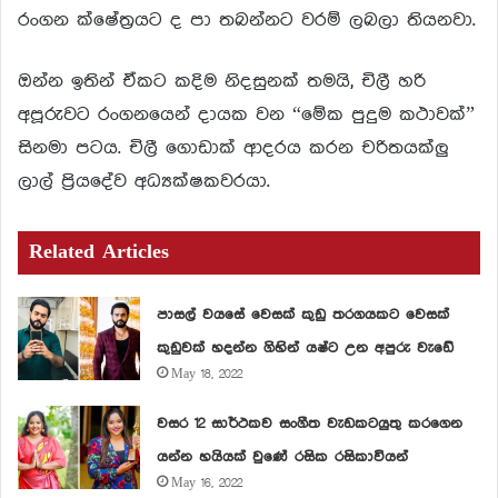
රංගන ක්ෂේත්‍රයට ද පා තබන්නට වරම් ලබලා තියනවා.
ඔන්න ඉතින් ඒකට කදිම නිදසුනක් තමයි, චිලී හරි
අපූරුවට රංගනයෙන් දායක වන “මේක පුදුම කථාවක්”
සිනමා පටය. චිලී ගොඩාක් ආදරය කරන චරිතයක්ලු
ලාල් ප්‍රියදේව අධ්‍යක්ෂකවරයා.
Related Articles
පාසල් වයසේ වෙසක් කුඩු තරගයකට වෙසක්
කුඩුවක් හදන්න ගිහින් යෂ්ට උන අපුරු වැඩේ
May 18, 2022
වසර 12 සාර්ථකව සංගීත වැඩකටයුතු කරගෙන
යන්න හයියක් වුණේ රසික රසිකාවියන්
May 16, 2022