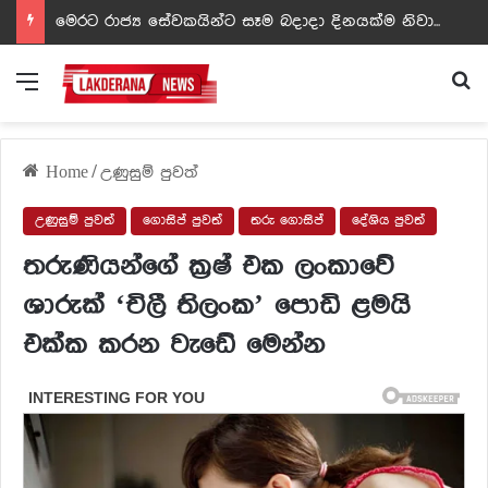
ඩඩ්ලිට දෙවෙනි නොවූ රත්න සහල් අධිපති..- PHOTOS
Menu
Se
Home
/
උණුසුම් පුවත්
උණුසුම් පුවත්
ගොසිප් පුවත්
තරු ගොසිප්
දේශිය පුවත්
තරුණියන්ගේ ක්‍රෂ් එක ලංකාවේ
ශාරුක් ‘චිලී තිලංක’ පොඩි ළමයි
එක්ක කරන වැඩේ මෙන්න