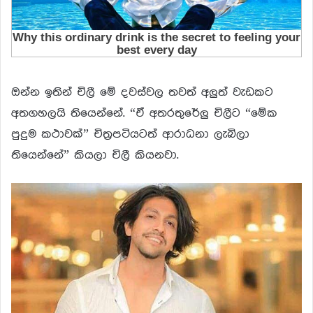
ඔන්න ඉතින් චිලී මේ දවස්වල තවත් අලුත් වැඩකට
අතගහලයි තියෙන්නේ. “ඒ අතරතුරේලු චිලීට “මේක
පුදුම කථාවක්” චිත්‍රපටියටත් ආරාධනා ලැබිලා
තියෙන්නේ” කියලා චිලී කියනවා.