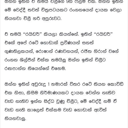
ඔන්න ඉතින් ඒ තමයි චිලීගේ 9නි ෆිල්ම් එක. ඔන්න ඉතින්
මේ වෙද්දී තවත් චිත්‍රපටයකට රංගනයෙන් දායක වෙලා
තියනවා චිලී හරි අපූරුවට.
එ තමයි “රයිඩර්” කියලා කියන්නේ. ඉතින් “රයිඩර්”
එකේ අපේ රටේ ගොඩාක් ප්‍රවීණයන් සනත්
ගුණතිලකයන්, රොෂාන් රණවනයන්, රජිත හිරාන් වගේ
රංගන ශිල්පීන් එක්ක තමයිලු ඔන්න ඉතින් චිලීට
රඟපාන්න තියෙන්නේ එහෙම.
ඔන්න ඉතින් අවුරුදු 1 හමාරක් විතර රටේ තියන කොවිඩ්
එක නිසා, කිසිම නිර්මාණයකට දායක වෙන්න නැතිව
වැඩ නැතිව ඉන්න සිද්ධ වුණු චිලීට, මේ වෙද්දී නම් ඒ
වැඩ නැති කාලෙත් එක්කම වැඩ ගොඩාක් ඇවිත්
තියනවාලු.