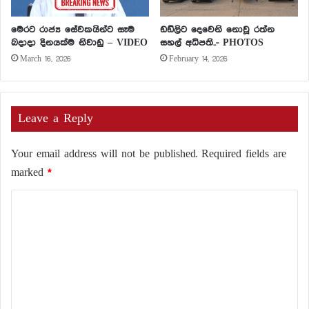
මෙරට රාජ්‍ය සේවකයින්ට සෑම
ඩඩ්ලිට දෙවෙනි නොවූ රත්න
බදාදා දිනයක්ම නිවාඩු – VIDEO
සහල් අධිපති..- PHOTOS
March 16, 2026
February 14, 2026
Leave a Reply
Your email address will not be published.
Required fields are
marked
*
C
o
m
m
e
n