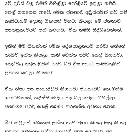
මේ දවස් වල මමත් ගිහිල්ලා පෝලිමේ ඉඳලා තමයි
තෙල් ගහගෙන ආවේ. මේක ජනතාව අවුස්සමින් යම් යම්
කණ්ඩායම් ලොකු හිඟයක් එනවා කියලා මේ ජනතාව
අපහසුතාවයට පත් කරනවා. ඒක තමයි සිද්ධවෙන්නේ.
ඉතින් මම කියන්නේ මේක දේශපාලනයට හරවා ගන්නේ
නැතිව ඉන්න කියලා. ඇති වෙන්න අපිට තෙල් තියනවා.
තෙල්වල අඩුපාඩුවක් නැති බව විෂයභාර ඇමතිතුමත්
ප්‍රකාශ කරලා තියනවා.
ඒක නිසා අපි පැහැදිලිව කියනවා ජනතාවට ඉතාමත්ම
ගෞරවයෙන්, හදිස්සි වෙලා කලබල වෙලා ගිහිල්ලා
අනවශ්‍ය පරිදි තෙල් ගබඩා කරගන්න අවශ්‍ය නැහැ.
මීට කලිනුත් මෙහෙම ප්‍රශ්න ඇති වුණා කියල ඔහු කියල
තිබුනා. මෙහෙම ප්‍රශ්න ගොඩක් ඇති කෙරුවා. අපි