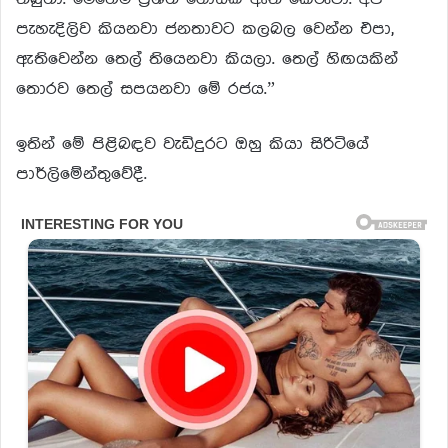
පැහැදිලිව කියනවා ජනතාවට කලබල වෙන්න එපා,
ඇතිවෙන්න තෙල් තියෙනවා කියලා. තෙල් හිඟයකින්
තොරව තෙල් සපයනවා මේ රජය.”
ඉතින් මේ පිළිබඳව වැඩිදුරට ඔහු කියා සිරිටියේ
පාර්ලිමේන්තුවේදී.