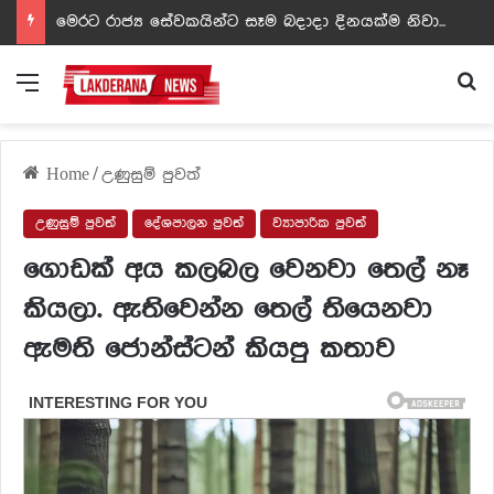
ඩඩ්ලිට දෙවෙනි නොවූ රත්න සහල් අධිපති..- PHOTOS
Menu
Se
Home
/
උණුසුම් පුවත්
උණුසුම් පුවත්
දේශපාලන පුවත්
ව්‍යාපාරික පුවත්
ගොඩක් අය කලබල වෙනවා තෙල් නෑ
කියලා. ඇතිවෙන්න තෙල් තියෙනවා
ඇමති ජොන්ස්ටන් කියපු කතාව