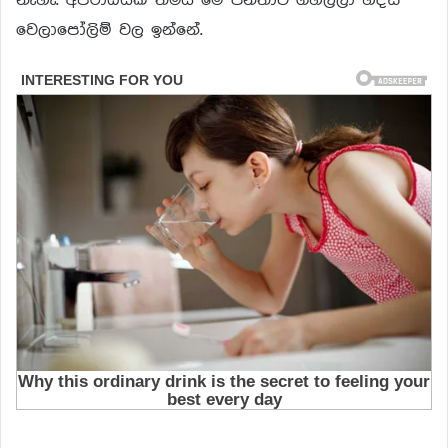
වෙලාපෝලිම් වල ඉන්නේ.