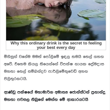
මිනිසුන් වගේම මමත් පෝලිමේ ඉඳල තමයි තෙල් ගහන
අවේ. එහෙම කියල තියෙන්නේ විපක්ෂ නායක ප්‍රේමදාස
මහතා තෙල් සම්බන්දව පාර්ලිමේතුවෙඩි අහන
පිලිතුරකටයි.
ආණ්ඩු පක්ෂයේ මහාමාර්ග අමාත්‍ය ජොන්ස්ටන් ප්‍රනාන්දු
මහතා පවසල තිබුනේ මෙන්න මේ ආකාරයටයි