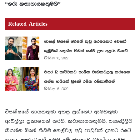
“ගරු කතානායකතුමනි”
Related Articles
පාසල් වයසේ වෙසක් කුඩු තරගයකට වෙසක්
කුඩුවක් හදන්න ගිහින් යෂ්ට උන අපුරු වැඩේ
May 18, 2022
වසර 12 සාර්ථකව සංගීත වැඩකටයුතු කරගෙන
යන්න හයියක් වුණේ රසික රසිකාවියන්
May 16, 2022
විපක්ෂයේ නායකතුමා අහපු ප්‍රශ්නෙට ඇමතිතුමා
ඇවිල්ලා ප්‍රකාශයක් කරයි. කථානායකතුමනි, පැහැදිලිව
කියන්න ඕනේ කිසිම තෙල්වල අඩු පාඩුවක් දැනට රටේ
නැහැ. අපරාධයක් තමයි මේ ජනතාව ගිහිල්ලා හදිසි