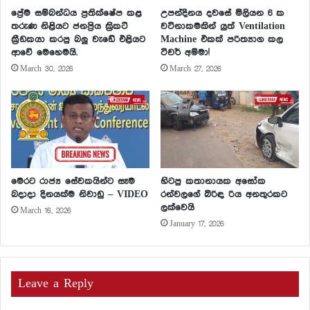
ප්‍රේම සම්බන්ධය ප්‍රතික්ෂේප කළ
උපන්දිනය දවසේ මිලියන 6 ක
තරුණ නිළියට ජනප්‍රිය ක්‍රිකට්
වටිනාකමකින් යුත් Ventilation
ක්‍රීඩකයා කරපු බලු වැඩේ එළියට
Machine එකක් පරිත්‍යාග කල
ආවේ මෙහෙමයි.
ටීචර් අම්මා!
March 30, 2026
March 27, 2026
මෙරට රාජ්‍ය සේවකයින්ට සෑම
හිටපු කතානායක අසෝක
බදාදා දිනයක්ම නිවාඩු – VIDEO
රන්වලගේ බිරිඳ රිය අනතුරකට
ලක්වෙයි
March 16, 2026
January 17, 2026
Leave a Reply