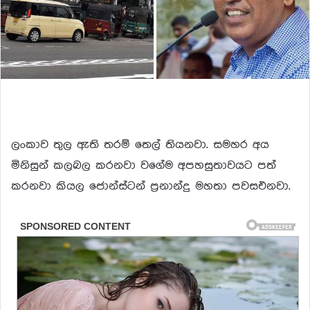
ලංකාව තුල ඇති තරම් තෙල් තියනවා. සමහර අය
මිනිසුන් කලබල කරනවා වගේම අපහසුතාවයට පත්
කරනවා කියල ජොන්ස්ටන් ප්‍රනාන්දු මහතා පවසඑනවා.