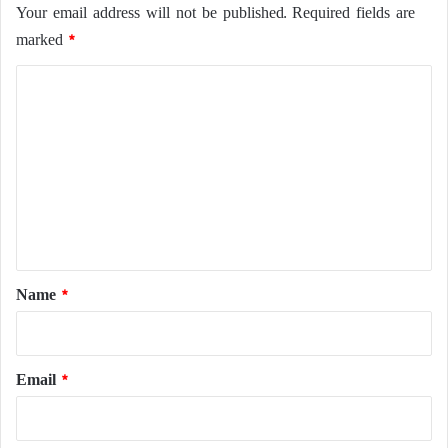
Your email address will not be published.
Required fields are
marked
*
C
o
m
m
e
n
t
*
Name
*
Email
*