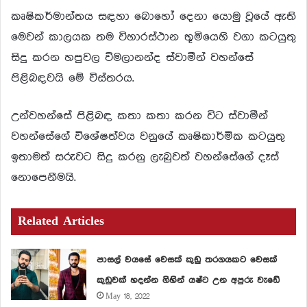
කෘෂිකර්මාන්තය සඳහා බොහෝ දෙනා යොමු වූයේ ඇති
මෙවන් කාලයක තම විහාරස්ථාන භූමියෙහි වගා කටයුතු
සිදු කරන හපුවල විමලානන්ද ස්වාමීන් වහන්සේ
පිළිබඳවයි මේ විස්තරය.
උන්වහන්සේ පිළිබඳ කතා කතා කරන විට ස්වාමීන්
වහන්සේගේ විශේෂත්වය වනුයේ කෘෂිකාර්මික කටයුතු
ඉතාමත් සරුවට සිදු කරනු ලැබුවත් වහන්සේගේ දෑස්
නොපෙනීමයි.
Related Articles
පාසල් වයසේ වෙසක් කුඩු තරගයකට වෙසක්
කුඩුවක් හදන්න ගිහින් යෂ්ට උන අපුරු වැඩේ
May 18, 2022