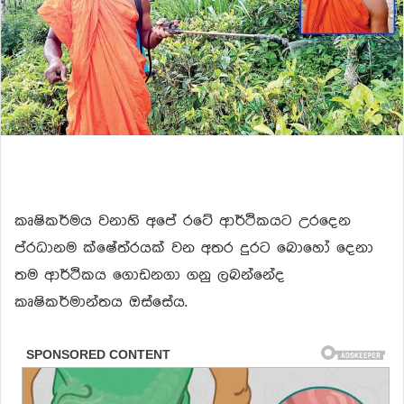
කෘෂිකර්මය වනාහි අපේ රටේ ආර්ථිකයට උරදෙන
ප්රධානම ක්ෂේත්රයක් වන අතර දුරට බොහෝ දෙනා
තම ආර්ථිකය ගොඩනගා ගනු ලබන්නේද
කෘෂිකර්මාන්තය ඔස්සේය.