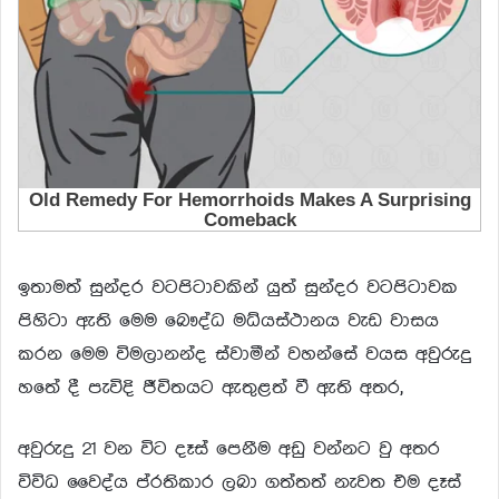
ඉතාමත් සුන්දර වටපිටාවකින් යුත් සුන්දර වටපිටාවක
පිහිටා ඇති මෙම බෞද්ධ මධ්යස්ථානය වැඩ වාසය
කරන මෙම විමලානන්ද ස්වාමීන් වහන්සේ වයස අවුරුදු
හතේ දී පැවිදි ජීවිතයට ඇතුළත් වී ඇති අතර,
අවුරුදු 21 වන විට දෑස් පෙනීම අඩු වන්නට වු අතර
විවිධ වෛද්ය ප්රතිකාර ලබා ගත්තත් නැවත එම දෑස්