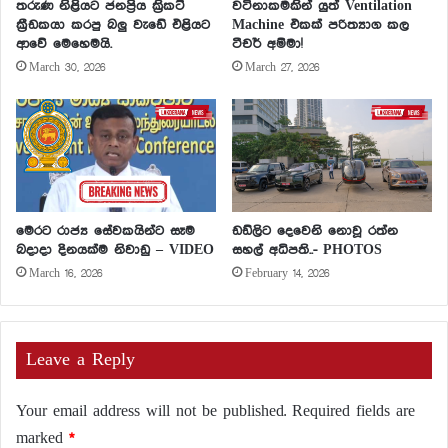
තරුණ නිළියට ජනප්‍රිය ක්‍රිකට්
වටිනාකමකින් යුත් Ventilation
ක්‍රීඩකයා කරපු බලු වැඩේ එළියට
Machine එකක් පරිත්‍යාග කල
ආවේ මෙහෙමයි.
ටීචර් අම්මා!
March 30, 2026
March 27, 2026
මෙරට රාජ්‍ය සේවකයින්ට සෑම
ඩඩ්ලිට දෙවෙනි නොවූ රත්න
බදාදා දිනයක්ම නිවාඩු – VIDEO
සහල් අධිපති..- PHOTOS
March 16, 2026
February 14, 2026
Leave a Reply
Your email address will not be published.
Required fields are
marked
*