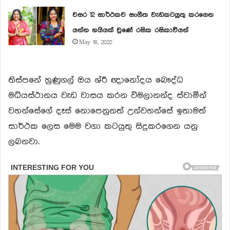
වසර 12 සාර්ථකව සංගීත වැඩකටයුතු කරගෙන
යන්න හයියක් වුණේ රසික රසිකාවියන්
May 16, 2022
තිස්පනේ හුණුගල් ඔය ශ්රී ඥානෝදය බෞද්ධ
මධ්යස්ථානය වැඩ වාසය කරන විමලානන්ද ස්වාමීන්
වහන්සේගේ දෑස් නොපෙනුනත් උන්වහන්සේ ඉතාමත්
සාර්ථක ලෙස මෙම වගා කටයුතු සිදුකරගෙන යනු
ලබනවා.