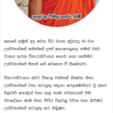
කෙසේ නමුත් අද වෙන විට වයස අවුරුදු 45 වන
උන්වහන්සේ තමන්ගේ දෑස් නොපෙනුනද තමන් වැඩ
වාසය කරන විහාරස්ථානය ගොඩ නගා ගැනීමට
උන්වහන්සේ මහත් සේ වෙහෙස වී තිබෙනවා.
විහාරස්ථානය අවට විශාල වත්තක් තිබෙන නිසා
උන්වහන්සේ වගා කටයුතු සඳහා පෙළඹෙන්නට වු අතර
එළවළු හොඳින් වගා කළ හැකි පරිසරයක් එම
ප්රදේශය ඇති නිසා විවිධ එළවලු වර්ග වගා කිරීමට
උන්වහන්සේ කටයුතු කර තිබුණා.