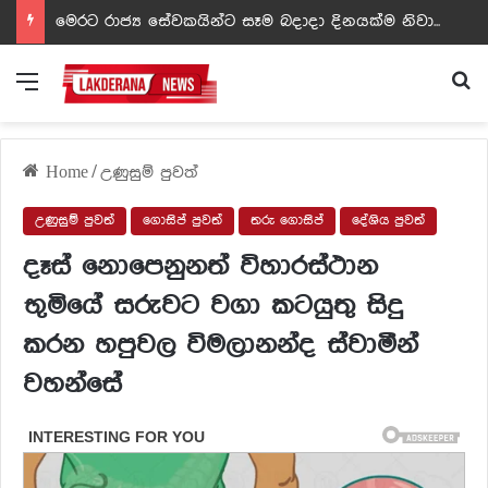
ඩඩ්ලිට දෙවෙනි නොවූ රත්න සහල් අධිපති..- PHOTOS
Menu
Se
Home
/
උණුසුම් පුවත්
උණුසුම් පුවත්
ගොසිප් පුවත්
තරු ගොසිප්
දේශිය පුවත්
දෑස් නොපෙනුනත් විහාරස්ථාන
භුමියේ සරුවට වගා කටයුතු සිදු
කරන හපුවල විමලානන්ද ස්වාමීන්
වහන්සේ