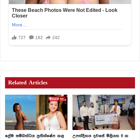
Related Articles
ප්‍රේම සම්බන්ධය ප්‍රතික්ෂේප කළ
උපන්දිනය දවසේ මිලියන 6 ක