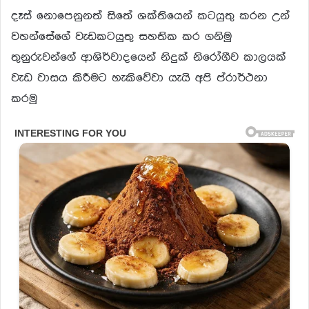
දෑස් නොපෙනුනත් සිතේ ශක්තියෙන් කටයුතු කරන උන්
වහන්සේගේ වැඩකටයුතු සහතික කර ගනිමු
තුනුරුවන්ගේ ආශිර්වාදයෙන් නිදුක් නිරෝගීව කාලයක්
වැඩ වාසය කිරීමට හැකිවේවා යැයි අපි ප්රාර්ථනා
කරමු