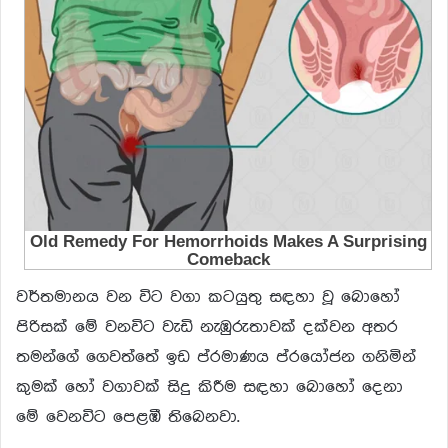
වර්තමානය වන විට වගා කටයුතු සඳහා වූ බොහෝ
පිරිසක් මේ වනවිට වැඩි නැඹුරුතාවක් දක්වන අතර
තමන්ගේ ගෙවත්තේ ඉඩ ප්රමාණය ප්රයෝජන ගනිමින්
කුමක් හෝ වගාවක් සිදු කිරීම සඳහා බොහෝ දෙනා
මේ වෙනවිට පෙළඹී තිබෙනවා.