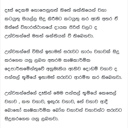
දෑස් දෙකම නොපෙනුනත් හිතේ ශක්තියෙන් වගා
කටයුතු සියල්ල සිදු කිරීමට කටයුතු කර ඇති අතර ඒ
ඔස්සේ විහාරස්ථානයේ දායක පිරිස් වලට ද
උන්වහන්සේ මහත් ශක්තියක් වී තිබෙනවා.
උන්වහන්සේ විසින් ඉතාමත් සරුවට නාරං වගාවක් සිදු
කරගෙන යනු ලබන අතරම කෘෂිකාර්මික
දෙපාර්තමේන්තුවේ අනුමැතිය ඇතිව දොඩම් වගාව ද
පන්සල් භූමියේ ඉතාමත් සරුවට ආරම්භ කර තිබෙනවා.
උන්වහන්සේගේ දෑතින් මෙම පන්සල් භූමියේ කෙසෙල්
වගාව , කහ වගාව, ඉඟුරු වගාව, තේ වගාව ආදී
බොහෝ කෘෂිකාර්මික බෝග වගාවන් වගාවන්ට සරුවට
සිදුකරගෙන යනු ලබනවා.