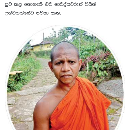
සුව කළ නොහැකි බව වෛද්යවරුන් විසින්
උන්වහන්සේට පවසා ඇත.