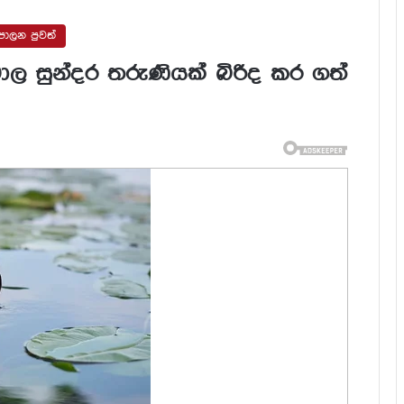
ාලන පුවත්
ාල සුන්දර තරුණියක් බිරිද කර ගත්