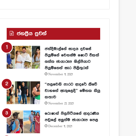
ජනප්‍රීය පුවත්
ජන්දිමාල්ගේ සාදය දවසේ
පියුමිගේ වෙනස්ම ෂොට් එකක්
ගත්ත ඡායාරූප ශිල්පියාට
පියුමිගෙන් සැර පිළිතුරක්
November 11, 2021
“පලවෙනි පාරට ආදරේ කීවේ
වාහනේ ඇතුලෙදි” මේනක කියූ
කතාව
November 21, 2021
රොෂාන් පිලපිටියගේ ආදරණීය
පවුලේ අලුත්ම ඡායාරූප පෙළ
December 11, 2021