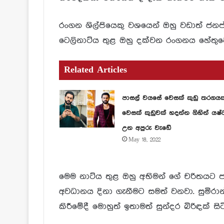
රංගන ශිල්පියෙකු වශයෙන් ඔහු වඩාත් ජනප
ටෙලිනාට්ය තුළ ඔහු දක්වන රංගනය හේතුවෙ
Related Articles
පාසල් වයසේ වෙසක් කුඩු තරගය
වෙසක් කුඩුවක් හදන්න ගිහින් යෂ්
උන අපුරු වැඩේ
May 18, 2022
මෙම නාට්ය තුළ ඔහු අභිමන් ගේ චරිතය
අවධානය දිනා ගැනීමට සමත් වනවා. සුමිර
කිරීමේදී මොහුත් ඉතාමත් සුන්දර බිරිඳක් සිට