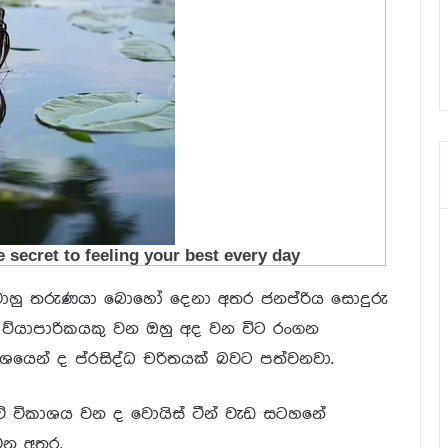
හු තරුණයා බොහෝ දෙනා අතර ජනප්රිය සොදුරු
් ව්යාපාරිකයකු වන ඔහු අද වන විට රංගන
ශයෙන් ද ප්රසිද්ධ චරිතයක් බවට පත්වනවා.
ේ විකාශය වන ද වොයිස් ටීන් වැඩ සටහනේ
වන අතර.