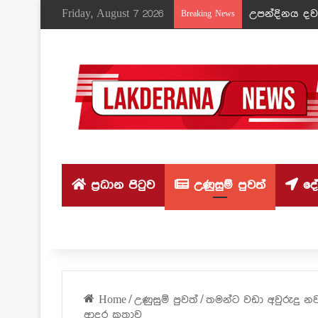
Friday, August 7 2026
උපන්දිනය දවස
Breaking News
ප්‍රධාන පිටුව
උණුසුම් පුවත්
දේශ
Home
/
උණුසුම් පුවත්
/
තමන්ට වඩා අවුරුදු නව
ආදර කතාව