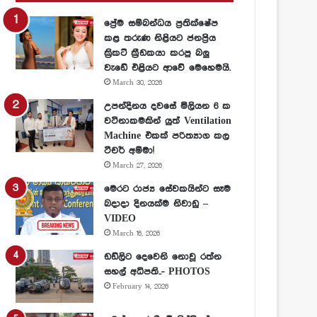
ප්‍රේම සම්බන්ධය ප්‍රතික්ෂේප
කළ තරුණ නිළියට ජනප්‍රිය
ක්‍රිකට් ක්‍රීඩකයා කරපු බලු
වැඩේ එළියට ආවේ මෙහෙමයි.
March 30, 2026
උපන්දිනය දවසේ මිලියන 6 ක
වටිනාකමකින් යුත් Ventilation
Machine එකක් පරිත්‍යාග කල
ටීචර් අම්මා!
March 27, 2026
මෙරට රාජ්‍ය සේවකයින්ට සෑම
බදාදා දිනයක්ම නිවාඩු –
VIDEO
March 16, 2026
ඩඩ්ලිට දෙවෙනි නොවූ රත්න
සහල් අධිපති..- PHOTOS
February 14, 2026