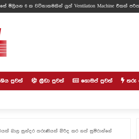
ේ මිලියන 6 ක වටිනාකමකින් යුත් Ventilation Machine එකක් පරිත්
ිය පුවත්
ක්‍රීඩා පුවත්
ගොසිප් පුවත්
තරු 
යක් බාල සුන්දර තරුණියක් බිරිද කර ගත් සුමිරාන්ගේ