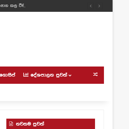
‍යාග කල ටීචර් අම්මා!
ගොසිප්
දේශපාලන පුවත්
Random Article
නවතම පුවත්