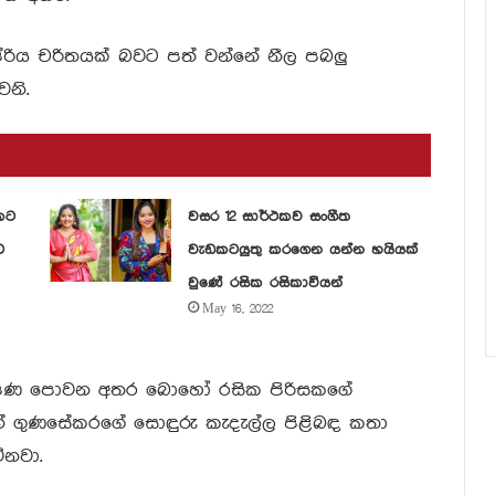
්රිය චරිතයක් බවට පත් වන්නේ නීල පබලු
නි.
කට
වසර 12 සාර්ථකව සංගීත
ට
වැඩකටයුතු කරගෙන යන්න හයියක්
වුණේ රසික රසිකාවියන්
May 16, 2022
ට පණ පොවන අතර බොහෝ රසික පිරිසකගේ
ාන් ගුණසේකරගේ සොඳුරු කැදැල්ල පිළිබඳ කතා
ිනවා.