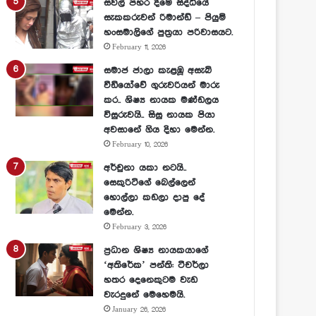
සවල් පහර දීමේ සිද්ධියේ
සැකකරුවන් රිමාන්ඩ් – පියුමි
හංසමාලිගේ පුත්‍රයා පරිවාසයට.
February 11, 2026
සමාජ ජාලා කැළඹූ අසැබි
වීඩියෝවේ ගුරුවරියන් මාරු
කර.. ශිෂ්‍ය නායක මණ්ඩලය
විසුරුවයි.. සිසු නායක පියා
අවසානේ ගිය දිහා මෙන්න.
February 10, 2026
අර්චුනා යකා නටයි..
සෙකුරිටිගේ බෙල්ලෙන්
හොල්ලා කඩලා දාපු දේ
මෙන්න.
February 3, 2026
ප්‍රධාන ශිෂ්‍ය නායකයාගේ
‘අතිරේක’ පන්ති: ටීචර්ලා
හතර දෙනෙකුටම වැඩ
වැරදුනේ මෙහෙමයි.
January 26, 2026