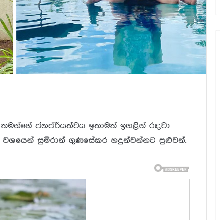
 තමන්ගේ ජනප්රියත්වය ඉතාමත් ඉහළින් රඳවා
වශයෙන් සුමිරාන් ගුණසේකර හදුන්වන්නට පුළුවන්.