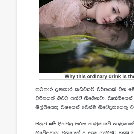
කටකාර දඟකාර කඩවසම් චරිතයක් වන මො
චරිතයක් බවට පත්වී තිබෙනවා. වෘත්තීයෙන
ශිල්පියෙකු වශයෙන් මෙන්ම නිවේදකයෙකු ව
ඔහුව මේ දිනවල සිරස නාලිකාවේ නාළිකාව
නිවේදකයා වශයෙන් ද දැක ගැනීමට හැකි 