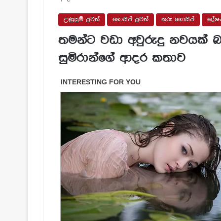
උණුසුම් පුවත්
ගොසිප් පුවත්
තරු ගොසිප්
දේශප
තමන්ට වඩා අවුරුදු නවයක් බ
සුමිරාන්ගේ ආදර කතාව