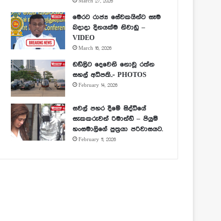
March 27, 2026
මෙරට රාජ්‍ය සේවකයින්ට සෑම
බදාදා දිනයක්ම නිවාඩු –
VIDEO
March 16, 2026
ඩඩ්ලිට දෙවෙනි නොවූ රත්න
සහල් අධිපති..- PHOTOS
February 14, 2026
සවල් පහර දීමේ සිද්ධියේ
සැකකරුවන් රිමාන්ඩ් – පියුමි
හංසමාලිගේ පුත්‍රයා පරිවාසයට.
February 11, 2026