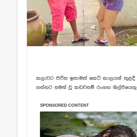
කලාවට පිවිස ඉතාමත් කෙටි කාලයක් තුළදී
ගන්නට සමත් වූ කඩවසම් රංගන ශිල්පියෙකු 