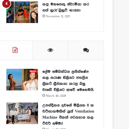
කපු මහතෙකු ස්වාමියා කර
ගත් හුරු’බුහුටි භාග්‍යා
November 12, 2021
ප්‍රේම සම්බන්ධය ප්‍රතික්ෂේප
කළ තරුණ නිළියට ජනප්‍රිය
ක්‍රිකට් ක්‍රීඩකයා කරපු බලු
වැඩේ එළියට ආවේ මෙහෙමයි.
March 30, 2026
උපන්දිනය දවසේ මිලියන 6 ක
වටිනාකමකින් යුත් Ventilation
Machine එකක් පරිත්‍යාග කල
ටීචර් අම්මා!