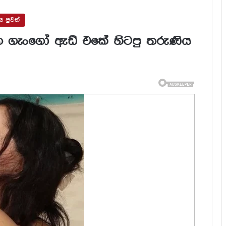
ය පුවත්
න ගැංගෝ ඇඩ් එකේ හිටපු තරුණිය