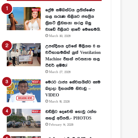
ප්‍රේම සම්බන්ධය ප්‍රතික්ෂේප
කළ තරුණ නිළියට ජනප්‍රිය
ක්‍රිකට් ක්‍රීඩකයා කරපු බලු
වැඩේ එළියට ආවේ මෙහෙමයි.
March 30, 2026
උපන්දිනය දවසේ මිලියන 6 ක
වටිනාකමකින් යුත් Ventilation
Machine එකක් පරිත්‍යාග කල
ටීචර් අම්මා!
March 27, 2026
මෙරට රාජ්‍ය සේවකයින්ට සෑම
බදාදා දිනයක්ම නිවාඩු –
VIDEO
March 16, 2026
ඩඩ්ලිට දෙවෙනි නොවූ රත්න
සහල් අධිපති..- PHOTOS
February 14, 2026