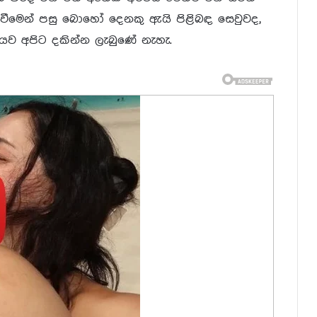
න්වීමෙන් පසු බොහෝ දෙනකු ඇයි පිළිබඳ සෙවුවද,
ඇයව අපිට දකින්න ලැබුණේ නැහැ.