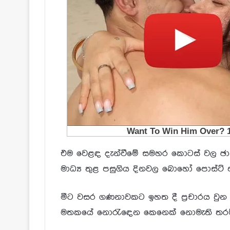
එම වෙළඳ දැන්වීමේ සමහර කොටස් වල ඡාය
මාධ්
ය තුළ පසුගිය දිනවල බොහෝ පොස්ට් ප
මීට වසර ගණනාවකට ඉහත දී ප්
රචාරය වුන
මතකයේ නොරැඳෙන කෙනෙක් නොමැති තරම් ක