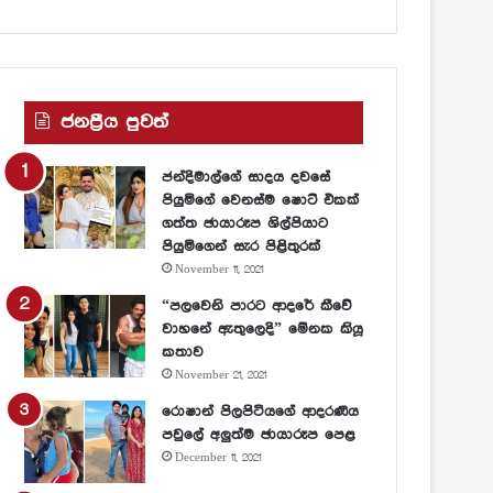
ජනප්‍රීය පුවත්
ජන්දිමාල්ගේ සාදය දවසේ
පියුමිගේ වෙනස්ම ෂොට් එකක්
ගත්ත ඡායාරූප ශිල්පියාට
පියුමිගෙන් සැර පිළිතුරක්
November 11, 2021
“පලවෙනි පාරට ආදරේ කීවේ
වාහනේ ඇතුලෙදි” මේනක කියූ
කතාව
November 21, 2021
රොෂාන් පිලපිටියගේ ආදරණීය
පවුලේ අලුත්ම ඡායාරූප පෙළ
December 11, 2021