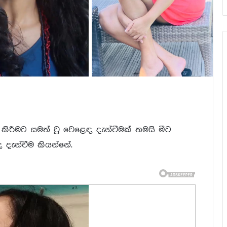
ි කිරීමට සමත් වූ වෙළෙඳ දැන්වීමක් තමයි මීට
 දැන්වීම කියන්නේ.