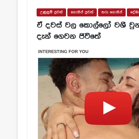
උණුසුම් පුවත්
ගොසිප් පුවත්
තරු ගොසිප්
දේශි
ඒ දවස් වල කොල්ලෝ වශී වු
දැන් ගෙවන ජිවිතේ