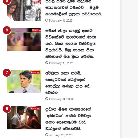
සවල් පහර දීමේ සිද්ධියේ
සැකකරුවන් රිමාන්ඩ් – පියුමි
හංසමාලිගේ පුත්‍රයා පරිවාසයට.
February 11, 2026
සමාජ ජාලා කැළඹූ අසැබි
වීඩියෝවේ ගුරුවරියන් මාරු
කර.. ශිෂ්‍ය නායක මණ්ඩලය
විසුරුවයි.. සිසු නායක පියා
අවසානේ ගිය දිහා මෙන්න.
February 10, 2026
අර්චුනා යකා නටයි..
සෙකුරිටිගේ බෙල්ලෙන්
හොල්ලා කඩලා දාපු දේ
මෙන්න.
February 3, 2026
ප්‍රධාන ශිෂ්‍ය නායකයාගේ
‘අතිරේක’ පන්ති: ටීචර්ලා
හතර දෙනෙකුටම වැඩ
වැරදුනේ මෙහෙමයි.
January 26, 2026