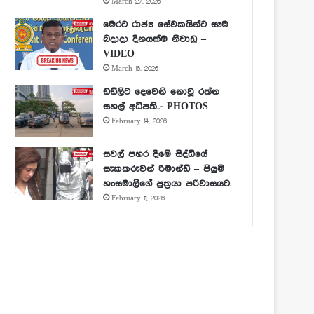
March 27, 2026
මෙරට රාජ්‍ය සේවකයින්ට සෑම
බදාදා දිනයක්ම නිවාඩු –
VIDEO
March 16, 2026
ඩඩ්ලිට දෙවෙනි නොවූ රත්න
සහල් අධිපති..- PHOTOS
February 14, 2026
සවල් පහර දීමේ සිද්ධියේ
සැකකරුවන් රිමාන්ඩ් – පියුමි
හංසමාලිගේ පුත්‍රයා පරිවාසයට.
February 11, 2026