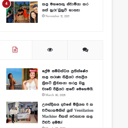
කපු මහතෙකු ස්වාමියා කර
ගත් හුරු’බුහුටි භාග්‍යා
November 12, 2021
ප්‍රේම සම්බන්ධය ප්‍රතික්ෂේප
කළ තරුණ නිළියට ජනප්‍රිය
ක්‍රිකට් ක්‍රීඩකයා කරපු බලු
වැඩේ එළියට ආවේ මෙහෙමයි.
March 30, 2026
උපන්දිනය දවසේ මිලියන 6 ක
වටිනාකමකින් යුත් Ventilation
Machine එකක් පරිත්‍යාග කල
ටීචර් අම්මා!