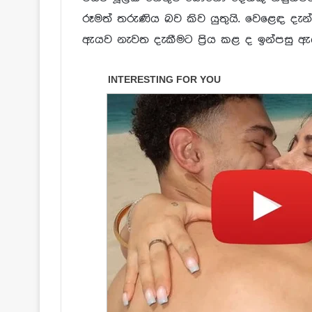
රූමත් තරුණිය බව කිව යුතුයි. වෙළෙඳ දැ
ඇයව නැවත දැකීමට ප්
රිය කළ ද ඉන්පසු 