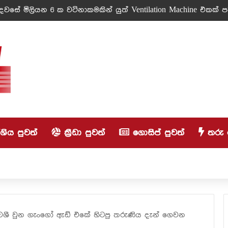
වසේ මිලියන 6 ක වටිනාකමකින් යුත් Ventilation Machine එකක් පරි
ිය පුවත්
ක්‍රීඩා පුවත්
ගොසිප් පුවත්
තරු 
ශී වුන ගැංගෝ ඇඩ් එකේ හිටපු තරුණිය දැන් ගෙවන