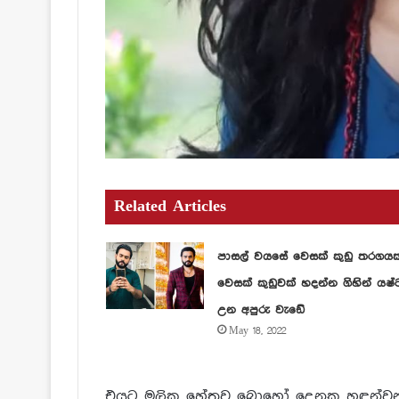
Related Articles
පාසල් වයසේ වෙසක් කුඩු තරගය
වෙසක් කුඩුවක් හදන්න ගිහින් යෂ්
උන අපුරු වැඩේ
May 18, 2022
එයට මූලික හේතුව බොහෝ දෙනකු හඳුන්වන 