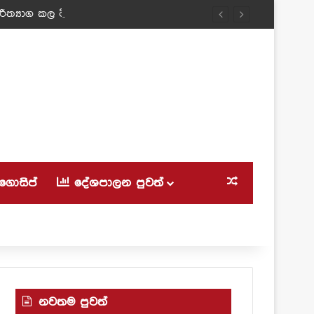
ත්‍යාග කල ටීචර් අම්මා!
ගොසිප්
දේශපාලන පුවත්
Random Article
නවතම පුවත්