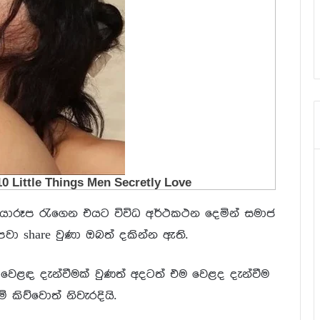
ාරූප රැගෙන එයට විවිධ අර්ථකථන දෙමින් සමාජ
වා share වුණා ඔබත් දකින්න ඇති.
 වෙළඳ දැන්වීමක් වුණත් අදටත් එම වෙළද දැන්වීම
ිව්වොත් නිවැරදියි.