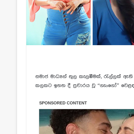
සමාජ මාධ්
යන් තුල කැලඹීමක්, රැල්ලක් ඇත
කලකට ඉහත දී ප්
රචාරය වූ “ගැංගෝ” වෙළඳ