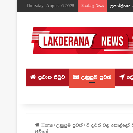
Thursday, August 6 2026
උපන්දිනය ද
Breaking News
ප්‍රධාන පිටුව
උණුසුම් පුවත්
දේශ
Home
/
උණුසුම් පුවත්
/
ඒ දවස් වල කොල්ලෝ ව
ජිවිතේ