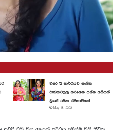
කට
වසර 12 සාර්ථකව සංගීත
ට
වැඩකටයුතු කරගෙන යන්න හයියක්
වුණේ රසික රසිකාවියන්
May 16, 2022
පරිදි එහි එන අනෙක් අර්ථය මෙන්ම එහි සිටින