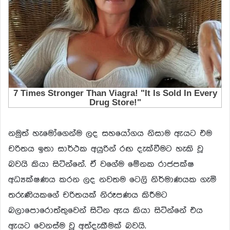
නමුත් හැමෝගෙන්ම ලද සහයෝගය නිසාම ඇයට එම
චරිතය ඉතා සාර්ථක අයුරින් රඟ දැක්වීමට හැකි වූ
බවයි කියා සිටින්නේ. ඒ වගේම මේනක රාජපක්ෂ
අධ්
යක්ෂණය කරන ලද නවතම ටෙලි නිර්මාණයක ගැමි
තරුණියකගේ චරිතයක් නිරූපණය කිරීමට
බලාපොරොත්තුවෙන් සිටින ඇය කියා සිටින්නේ එය
ඇයට වෙනස්ම වූ අත්දැකීමක් බවයි.