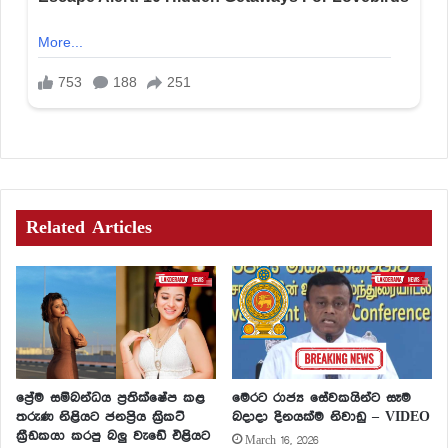
Related Articles
ප්‍රේම සම්බන්ධය ප්‍රතික්ෂේප කළ
මෙරට රාජ්‍ය සේවකයින්ට සෑම
තරුණ නිළියට ජනප්‍රිය ක්‍රිකට්
බදාදා දිනයක්ම නිවාඩු – VIDEO
ක්‍රීඩකයා කරපු බලු වැඩේ එළියට
March 16, 2026