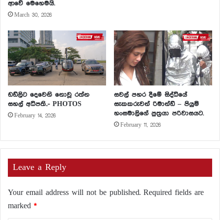
ආවේ මෙහෙමයි.
March 30, 2026
ඩඩ්ලිට දෙවෙනි නොවූ රත්න
සවල් පහර දීමේ සිද්ධියේ
සහල් අධිපති..- PHOTOS
සැකකරුවන් රිමාන්ඩ් – පියුමි
හංසමාලිගේ පුත්‍රයා පරිවාසයට.
February 14, 2026
February 11, 2026
Leave a Reply
Your email address will not be published.
Required fields are
marked
*