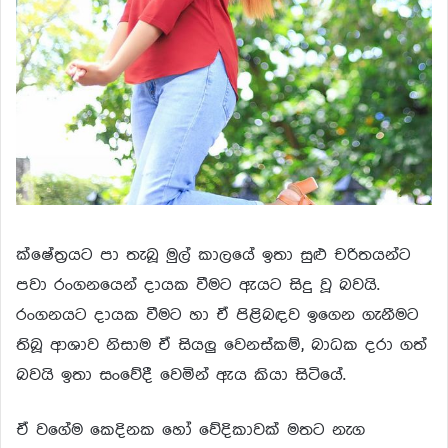
ක්ෂේත්
රයට පා තැබූ මුල් කාලයේ ඉතා සුළු චරිතයන්ට
පවා රංගනයෙන් දායක වීමට ඇයට සිදු වූ බවයි.
රංගනයට දායක වීමට හා ඒ පිළිබඳව ඉගෙන ගැනීමට
තිබූ ආශාව නිසාම ඒ සියලු වෙනස්කම්, බාධක දරා ගත්
බවයි ඉතා සංවේදී වෙමින් ඇය කියා සිටියේ.
ඒ වගේම කෙදිනක හෝ වේදිකාවක් මතට නැග