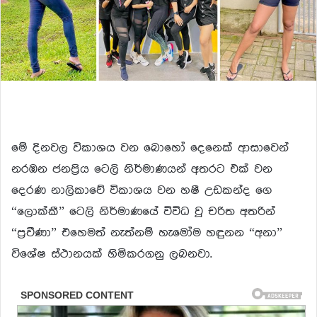
මේ දිනවල විකාශය වන බොහෝ දෙනෙක් ආසාවෙන්
නරඹන ජනප්
රිය ටෙලි නිර්මාණයන් අතරට එක් වන
දෙරණ නාලිකාවේ විකාශය වන හෂී උඩකන්ද ගෙ
“ලොක්කී” ටෙලි නිර්මාණයේ විවිධ වූ චරිත අතරින්
“ප්
රවීණා” එහෙමත් නැත්නම් හැමෝම හඳුනන “අනා”
විශේෂ ස්ථානයක් හිමිකරගනු ලබනවා.