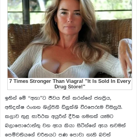
ඉතින් මේ “අනා”ට ජීවය එක් කරන්නේ ජනප්
රිය,
අතිදක්ෂ රංගන ශිල්පිනී ඩිලුක්ශි වීරපෙරුම විසිනුයි.
කලාව තුළ සාර්ථක අයුරින් දීර්ඝ ගමනක් යෑමට
බලාපොරොත්තු වන ඇය කියා සිටින්නේ ඇය තවමත්
පෙම්වතියගේ චරිතයට පණ පොවා නැති බවත්