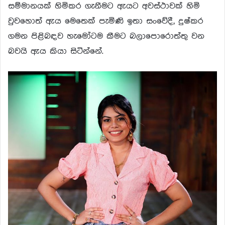
සම්මානයක් හිමිකර ගැනීමට ඇයට අවස්ථාවක් හිමි
වුවහොත් ඇය මෙතෙක් පැමිණි ඉතා සංවේදී, දුෂ්කර
ගමන පිළිබඳව හැමෝටම කීමට බලාපොරොත්තු වන
බවයි ඇය කියා සිටින්නේ.