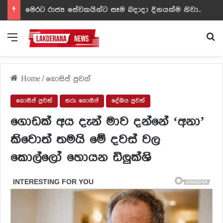
ඩඩ්ලිට දෙවෙනි නොවූ රත්න සහල් අධිපති..- PHOTOS
Menu
Se
Home
/
ගොසිප් පුවත්
ගොසිප් පුවත්
තරු ගොසිප්
දේශිය පුවත්
ගොඩක් අය දැන් මාව දන්නේ ‘අනා’
කිවොත් තමයි මේ දවස් වල
කොල්ලෝ හොයන ඩිලුක්ශි