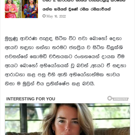
වසර 12 සාර්ථකව සංගීත වැඩකටයුතු කරගෙන
යන්න හයියක් වුණේ රසික රසිකාවියන්
May 16, 2022
මුහුණු ආවරණ පැළඳ සිටින විට පවා බොහෝ දෙනා
ඇයව හඳුනා ගන්නා තරමට ජනප්
රිය ව සිටින ඩිලුක්ශි
පවසන්නේ කොමඩි චරිතයකට රංගනයෙන් දායක වීම
ඇයට බොහෝ අභියෝගයක් වූ බවත් ,ඇයට ඒ සඳහා
ආරාධනා කළ පසු එහි ඇති අභියෝගාත්මක භාවය
නිසා ම මුලින් එය ප්
රතික්ෂේප කළ බවයි.