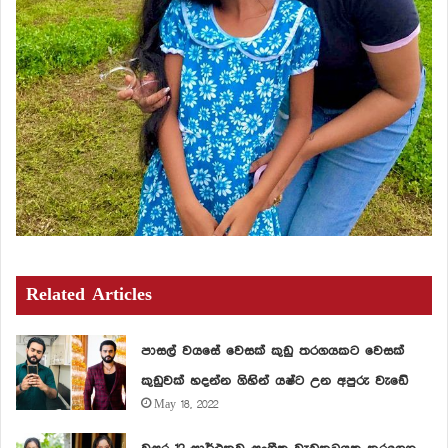
Related Articles
පාසල් වයසේ වෙසක් කුඩු තරගයකට වෙසක්
කුඩුවක් හදන්න ගිහින් යෂ්ට උන අපුරු වැඩේ
May 18, 2022