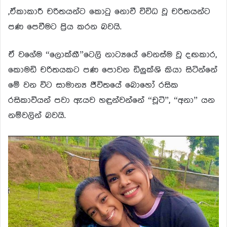
,ඒකාකාරී චරිතයන්ට කොටු නොවී විවිධ වූ චරිතයන්ට
පණ පෙවීමට ප්
රිය කරන බවයි.
ඒ වගේම “ලොක්කී”ටෙලි නාට්
යයේ වෙනස්ම වූ දඟකාර,
කොමඩි චරිතයකට පණ පොවන ඩිලුක්ශි කියා සිටින්නේ
මේ වන විට සාමාන්
ය ජීවිතයේ බොහෝ රසික
රසිකාවියන් පවා ඇයව හඳුන්වන්නේ “චූටි”, “අනා” යන
නම්වලින් බවයි.