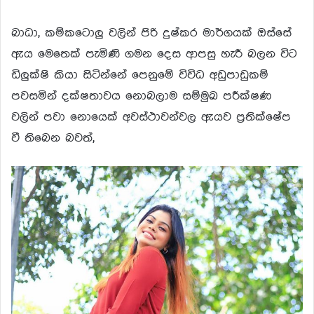
බාධා, කම්කටොලු වලින් පිරි දුෂ්කර මාර්ගයක් ඔස්සේ
ඇය මෙතෙක් පැමිණි ගමන දෙස ආපසු හැරී බලන විට
ඩිලුක්ෂි කියා සිටින්නේ පෙනුමේ විවිධ අඩුපාඩුකම්
පවසමින් දක්ෂතාවය නොබලාම සම්මුඛ පරීක්ෂණ
වලින් පවා නොයෙක් අවස්ථාවන්වල ඇයව ප්
රතික්ෂේප
වී තිබෙන බවත්,