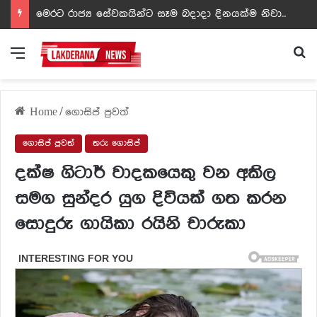
ඩඩ්ලිට දෙවෙනි නොවූ රත්න සහල් අධිපති..- PHOTOS
Menu
Se
Home
/
ගොසිප් පුවත්
ගොසිප් පුවත්
තරු ගොසිප්
දක්ෂ ගිටාර් වාදකයෙකු වන අකිල
සමග සුන්දර යුග දිවියක් ගත කරන
සොදුරු ගායිකා රයිනි චාරුකා