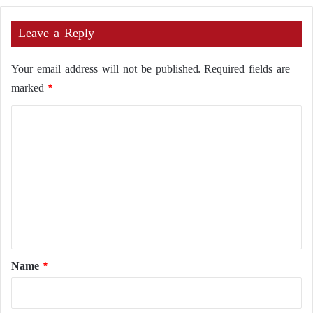
Leave a Reply
Your email address will not be published.
Required fields are
marked
*
C
o
m
m
e
n
t
*
Name
*