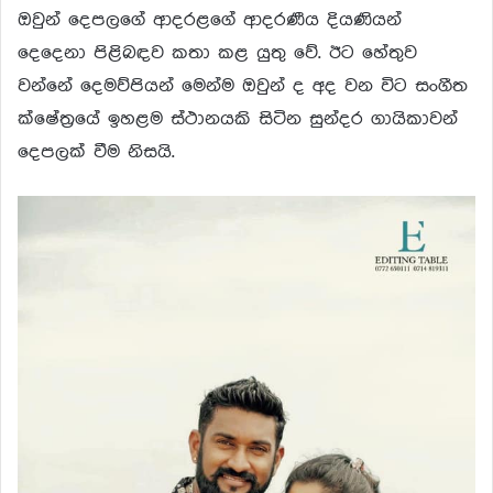
ඔවුන් දෙපලගේ ආදරළගේ ආදරණීය දියණියන්
දෙදෙනා පිළිබඳව කතා කළ යුතු වේ. ඊට හේතුව
වන්නේ දෙමව්පියන් මෙන්ම ඔවුන් ද අද වන විට සංගීත
ක්ෂේත්‍රයේ ඉහළම ස්ථානයකි සිටින සුන්දර ගායිකාවන්
දෙපලක් වීම නිසයි.