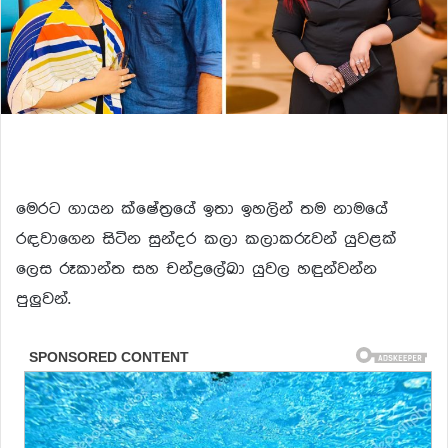
මෙරට ගායන ක්ෂේත්‍රයේ ඉතා ඉහලින් තම නාමයේ
රඳවාගෙන සිටින සුන්දර කලා කලාකරුවන් යුවළක්
ලෙස රූකාන්ත සහ චන්ද්‍රලේඛා යුවල හඳුන්වන්න
පුලුවන්.