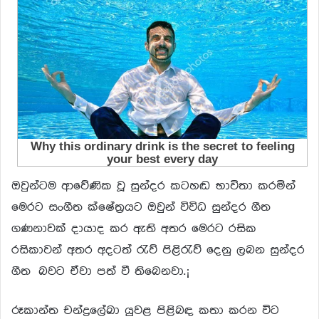
ඔවුන්ටම ආවේණික වූ සුන්දර කටහඬ භාවිතා කරමින්
මෙරට සංගීත ක්ෂේත්‍රයට ඔවුන් විවිධ සුන්දර ගීත
ගණනාවක් දායාද කර ඇති අතර මෙරට රසික
රසිකාවන් අතර අදටත් රැව් පිළිරැව් දෙනු ලබන සුන්දර
ගීත බවට ඒවා පත් වී තිබෙනවා.¡
රූකාන්ත චන්ද්‍රලේඛා යුවළ පිළිබඳ කතා කරන විට