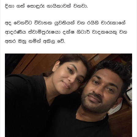
දිනා ගත් සොඳුරු ගායිකාවක් වනවා.
අද වෙනවිට විවාහක යුවතියක් වන රයිනි චාරුකාගේ
ආදරණීය ස්වාමිපුරුෂයා දක්ෂ ගිටාර් වාදකයෙකු වන
අතර ඔහු නමින් අකිල වේ.