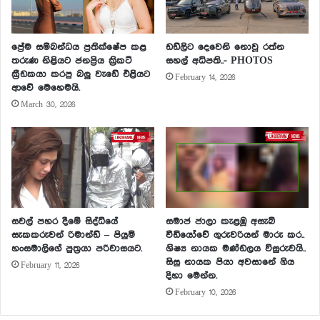
ප්‍රේම සම්බන්ධය ප්‍රතික්ෂේප කළ
ඩඩ්ලිට දෙවෙනි නොවූ රත්න
තරුණ නිළියට ජනප්‍රිය ක්‍රිකට්
සහල් අධිපති..- PHOTOS
ක්‍රීඩකයා කරපු බලු වැඩේ එළියට
February 14, 2026
ආවේ මෙහෙමයි.
March 30, 2026
සවල් පහර දීමේ සිද්ධියේ
සමාජ ජාලා කැළඹූ අසැබි
සැකකරුවන් රිමාන්ඩ් – පියුමි
වීඩියෝවේ ගුරුවරියන් මාරු කර..
හංසමාලිගේ පුත්‍රයා පරිවාසයට.
ශිෂ්‍ය නායක මණ්ඩලය විසුරුවයි..
සිසු නායක පියා අවසානේ ගිය
February 11, 2026
දිහා මෙන්න.
February 10, 2026