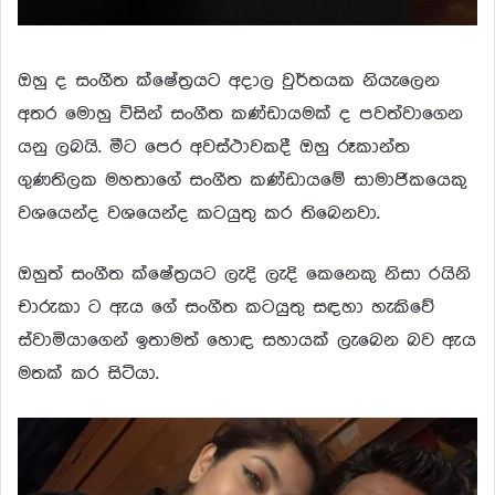
ඔහු ද සංගීත ක්ෂේත්‍රයට අදාල වුර්තයක නියැලෙන
අතර මොහු විසින් සංගීත කණ්ඩායමක් ද පවත්වාගෙන
යනු ලබයි. මීට පෙර අවස්ථාවකදී ඔහු රූකාන්ත
ගුණතිලක මහතාගේ සංගීත කණ්ඩායමේ සාමාජිකයෙකු
වශයෙන්ද වශයෙන්ද කටයුතු කර තිබෙනවා.
ඔහුත් සංගීත ක්ෂේත්‍රයට ලැදි ලැදි කෙනෙකු නිසා රයිනි
චාරුකා ට ඇය ගේ සංගීත කටයුතු සඳහා හැකිවේ
ස්වාමියාගෙන් ඉතාමත් හොඳ සහායක් ලැබෙන බව ඇය
මතක් කර සිටියා.