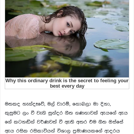
මතකද හැන්දෑවේ, මල් වාරම්, නොබලා මා දිහා,
කුසුමට ලං වී වැනි සුන්දර ගීත ගණනාවක් ඇයගේ ඇය
ගේ කටහඬින් වර්ණවත් වී ඇති අතර එම ගීත ඔස්සේ
ඇය රසික රසිකාවියන් විශාල ප්‍රමාණයකගේ ආදරය