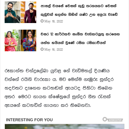
පාසල් වයසේ වෙසක් කුඩු තරගයකට වෙසක්
කුඩුවක් හදන්න ගිහින් යෂ්ට උන අපුරු වැඩේ
May 18, 2022
වසර 12 සාර්ථකව සංගීත වැඩකටයුතු කරගෙන
යන්න හයියක් වුණේ රසික රසිකාවියන්
May 16, 2022
රූකාන්ත චන්ද්‍රලේඛා යුවළ ගේ වැඩිමහල් දියණිය
වන්නේ රයිනි චාරුකා ය. මව මෙන්ම ගැඹුරු සුන්දර
හදවතට දැනෙන කටහඬක් ඇයටද පිහිටා තිබෙන
අතර මෙරට ගායන ක්ෂේත්‍රයේ සුන්දර ගීත රැසක්
ඇයගේ කටහඩින් ගායනා කර තිබෙනවා.