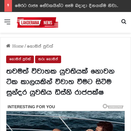
ඩඩ්ලිට දෙවෙනි නොවූ රත්න සහල් අධිපති..- PHOTOS
Menu
Se
Home
/
ගොසිප් පුවත්
ගොසිප් පුවත්
තරු ගොසිප්
තවමත් විවාහක යුවතියක් නොවන
ටික කාලයකින් විවාහ වීමට සිටිම
සුන්දර යුවතිය ඩිස්නි රාජපක්ෂ