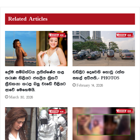
Related Articles
ප්‍රේම සම්බන්ධය ප්‍රතික්ෂේප කළ
ඩඩ්ලිට දෙවෙනි නොවූ රත්න
තරුණ නිළියට ජනප්‍රිය ක්‍රිකට්
සහල් අධිපති..- PHOTOS
ක්‍රීඩකයා කරපු බලු වැඩේ එළියට
February 14, 2026
ආවේ මෙහෙමයි.
March 30, 2026