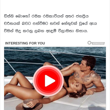
ඩිස්නි බොහෝ රසික රසිකාවියන් අතර ජනප්‍රිය
චරිතයක් බවට පත්වීමට තවත් හේතුවක් වූයේ ඇය
විසින් සිදු කරනු ලබන ඇඳුම් විලාසිතා නිසාය.