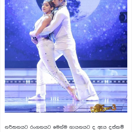
නර්තනයට රංගනයට මෙන්ම ගායනයට ද ඇය දස්කම්