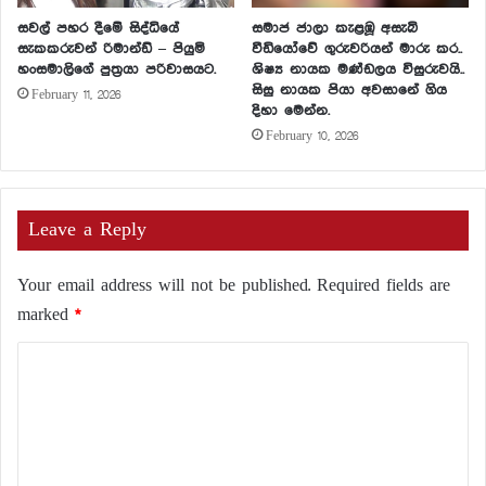
සවල් පහර දීමේ සිද්ධියේ
සමාජ ජාලා කැළඹූ අසැබි
සැකකරුවන් රිමාන්ඩ් – පියුමි
වීඩියෝවේ ගුරුවරියන් මාරු කර..
හංසමාලිගේ පුත්‍රයා පරිවාසයට.
ශිෂ්‍ය නායක මණ්ඩලය විසුරුවයි..
සිසු නායක පියා අවසානේ ගිය
February 11, 2026
දිහා මෙන්න.
February 10, 2026
Leave a Reply
Your email address will not be published.
Required fields are
marked
*
C
o
m
m