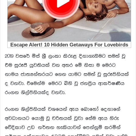
2019 වසරේ මිස් ශ්‍රී ලංකා කිරුළ දිනාගැනීමට සමත් වූ
එම සුරූපී යුවතියක් වන අතර මේ නිසා ම මෙරට
නාමය ජාත්‍යන්තරයට ගෙන යාමට සමත් වූ සුරූපිනියක්
ද වනවා. එමෙන්ම මෙරට බිහි වූ ජනප්‍රිය ආකර්ෂණීය
රංගන ශිල්පිනියක්ද වනවා.
රංගන ශිල්පිනියක් වශයෙන් ඇය බොහෝ දෙනාගේ
අවධානයට යොමු වූ චරිතයක් වූවා සේම ඇය හිරු
වේදිකාව උඩ නර්තන හැකියාවන් පෙන්නුම් කරමින්