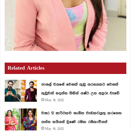
Related Articles
පාසල් වයසේ වෙසක් කුඩු තරගයකට වෙසක්
කුඩුවක් හදන්න ගිහින් යෂ්ට උන අපුරු වැඩේ
May 18, 2022
වසර 12 සාර්ථකව සංගීත වැඩකටයුතු කරගෙන
යන්න හයියක් වුණේ රසික රසිකාවියන්
May 16, 2022