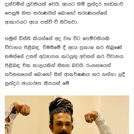
දක්වමින් යුවතියක් වෙයි. ඇයට හිමි සුන්දර හැඩකාරි
පෙනුම නිසා තරුණයින් බොහෝ තරුණයන්ගේ
ආකාරයට ඇය පත්වී වී සිටිනවා.
නමුත් ඩිස්නි කියන්නේ අද වන විට පෙම්වතියකි.
විවාහය පිළිබඳ විමසීමේ දී ඇය ප්‍රකාශ කර තිබුණේ
තමන්ගේ උසස් අධ්‍යාපන කටයුතු අවසන් කර විවාහය
පිළිබඳ එක කාලයකින් සිතන බවයි. රංගනයෙන්
නර්තනයෙන් බොහෝ සිත් ආකර්ෂණය කර ගන්නා ලදී
සුන්දර ඡායාරූප කීපයක් මේ