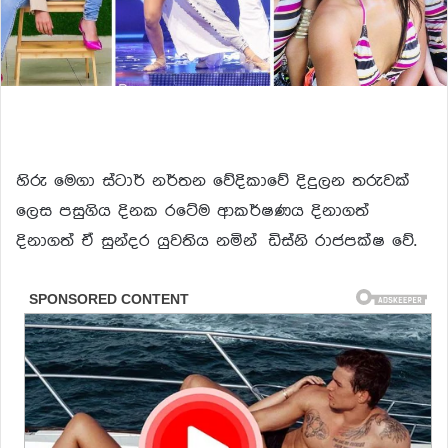
හිරු මෙගා ස්ටාර් නර්තන වේදිකාවේ දිදුලන තරුවක්
ලෙස පසුගිය දිනක රටේම ආකර්ෂණය දිනාගත්
දිනාගත් ඒ සුන්දර යුවතිය නමින් ඩිස්නි රාජපක්ෂ වේ.