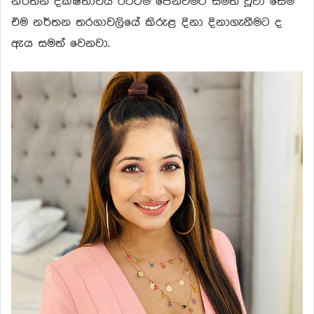
නර්තන දක්ෂතාවය රටටම පෙන්වීමට සමත් වූවා සේම
එම නර්තන තරගාවලියේ කිරුළ දිනා දිනාගැනීමට ද
ඇය සමත් වෙනවා.