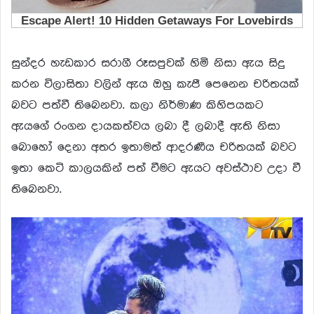
සුන්දර හැඩකාර සරාගී රූසපුවක් හිමි නිසා ඇය සිදු
කරන විලාසිතා වලින් ඇය ඔහු කැපී පෙනෙන චරිතයක්
බවට පත්වී තිබෙනවා. කලා නිර්මාණ කිහිපයකට
ඇයගේ රංගන දායකත්වය ලබා දී ලබාදී ඇති නිසා
බොහෝ දෙනා අතර ඉතාමත් ආදරණීය චරිතයක් බවට
ඉතා කෙටි කාලයකින් පත් වීමට ඇයට අවස්ථාව උදා වී
තිබෙනවා.