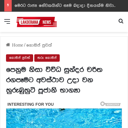
ඩඩ්ලිට දෙවෙනි නොවූ රත්න සහල් අධිපති..- PHOTOS
Menu
Se
Home
/
ගොසිප් පුවත්
ගොසිප් පුවත්
තරු ගොසිප්
පෙනුම නිසා විවිධ සුන්දර චරිත
රගපෑමට අවස්ථාව උදා වන
හුරුබුහුටි පූජානි භාග්‍යා