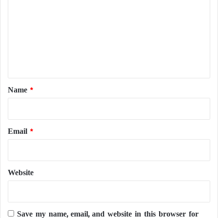
m
m
e
n
t
*
Name
*
Email
*
Website
Save my name, email, and website in this browser for