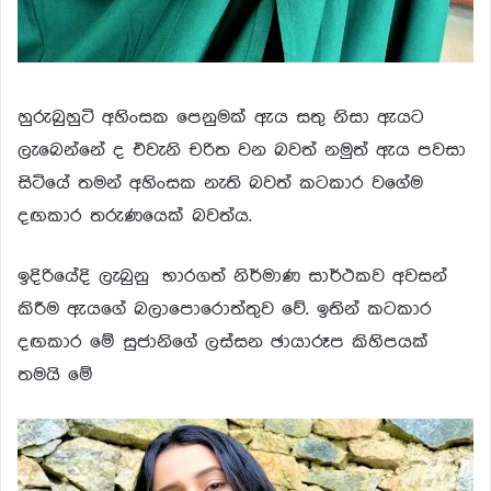
හුරුබුහුටි අහිංසක පෙනුමක් ඇය සතු නිසා ඇයට
ලැබෙන්නේ ද එවැනි චරිත වන බවත් නමුත් ඇය පවසා
සිටියේ තමන් අහිංසක නැති බවත් කටකාර වගේම
දඟකාර තරුණයෙක් බවත්ය.
ඉදිරියේදි ලැබුනු භාරගත් ‍නිර්මාණ සාර්ථකව අවසන්
කිරීම ඇයගේ බලාපොරොත්තුව වේ. ඉතින් කටකාර
දඟකාර මේ සුජානිගේ ලස්සන ඡායාරූප කිහිපයක්
තමයි මේ