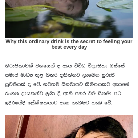
නිරූපිකාවක් වශයෙන් ද ඇය විවිධ විලාසිතා ඔස්සේ
සමාජ මාධ්‍ය තුළ නිතර දකින්නට ලැබෙන සුරූපී
යුවතියක් ද වේ. නවතම සිනමාපට කිහිපයකට ඇයගේ
රංගන දායකත්ව ලබා දී ඇති අතර එම සිනමා ‍පට
ඉදිරියේදි ප්‍රේක්ෂකයාට දැක ගැනීමට හැකි වේ.