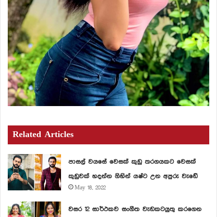
Related Articles
පාසල් වයසේ වෙසක් කුඩු තරගයකට වෙසක්
කුඩුවක් හදන්න ගිහින් යෂ්ට උන අපුරු වැඩේ
May 18, 2022
වසර 12 සාර්ථකව සංගීත වැඩකටයුතු කරගෙන