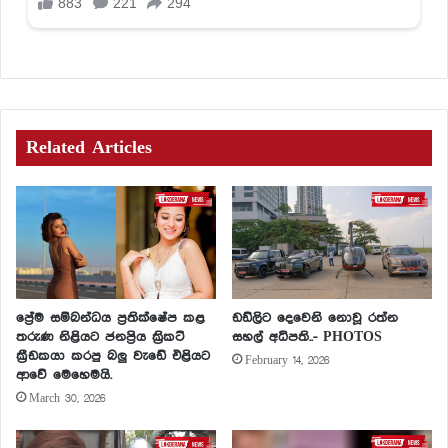
Related Articles
ප්‍රේම සම්බන්ධය ප්‍රතික්ෂේප කළ
ඩඩ්ලිට දෙවෙනි නොවූ රත්න
තරුණ නිළියට ජනප්‍රිය ක්‍රිකට්
සහල් අධිපති..- PHOTOS
ක්‍රීඩකයා කරපු බලු වැඩේ එළියට
February 14, 2026
ආවේ මෙහෙමයි.
March 30, 2026