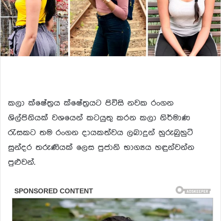
කලා ක්ෂේත්‍රය ක්ෂේත්‍රයට පිවිසි නවක රංගන
ශිල්පිනියක් වශයෙන් කටයුතු කරන කලා නිර්මාණ
රැසකට තම රංගන දායකත්වය ලබාදුන් හුරුබුහුටි
සුන්දර තරුණියක් ලෙස පුජානි භාග්‍යය හඳුන්වන්න
පුළුවන්.