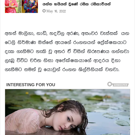
යන්න හයියක් වුණේ රසික රසිකාවියන්
May 16, 2022
අහස් මාලිගා, නාඩි, හදවිල අරණ, අසංවර වැස්සක් යන
ටෙලි නිර්මාණ ඔස්සේ ඇයගේ රංගනයන් ප්‍රේක්ෂකයාට
දැක ගැනීමට හැකි වූ අතර ඒ විසින් නිරූපණය ගන්නවා
ලැබූ විවිධ චරිත නිසා අපේක්ෂකයාගේ ආදරය දිනා
ගැනීමට සමත් වූ යොවුන් රංගන ශිල්පිනියක් වනවා.