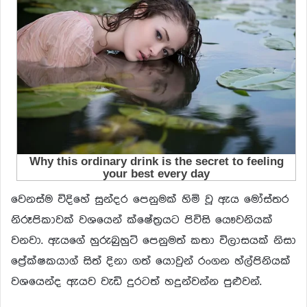
වෙනස්ම විදිහේ සුන්දර පෙනුමක් හිමි වූ ඇය මෝස්තර
නිරූපිකාවක් වශයෙන් ක්ෂේත්‍රයට පිවිසි යෞවනියක්
වනවා. ඇයගේ හුරුබුහුටි පෙනුමත් කතා විලාසයක් නිසා
ප්‍රේක්ෂකයාග් සිත් දිනා ගත් යොවුන් රංගන හ්ල්පිනියක්
වශයෙන්ද ඇයව වැඩි දුරටත් හදුන්වන්න පුළුවන්.