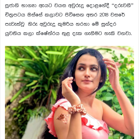
පූජානි භාග්‍යා ඇයට වයස අවුරුදු දොළහේදී “දරුවනී”
චිත්‍රපටය ඔස්සේ කලාවට පිවිසෙන අතර 2018 වසරේ
පැවැත්වු හිරු අවුරුදු කුමරිය හරහා මේ සුන්දර
යුවතිය කලා ක්ෂේත්රය තුළ දැක ගැනීමට හැකි වනවා.