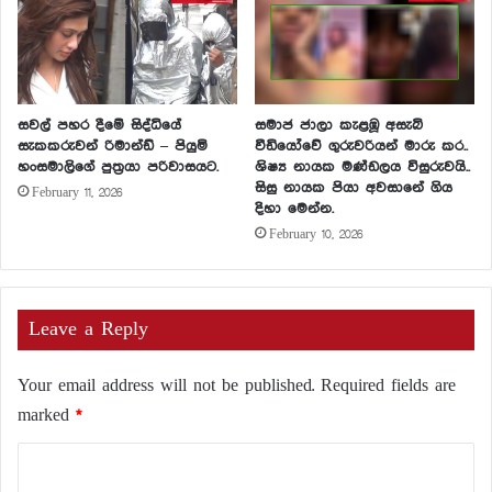
සවල් පහර දීමේ සිද්ධියේ
සමාජ ජාලා කැළඹූ අසැබි
සැකකරුවන් රිමාන්ඩ් – පියුමි
වීඩියෝවේ ගුරුවරියන් මාරු කර..
හංසමාලිගේ පුත්‍රයා පරිවාසයට.
ශිෂ්‍ය නායක මණ්ඩලය විසුරුවයි..
සිසු නායක පියා අවසානේ ගිය
February 11, 2026
දිහා මෙන්න.
February 10, 2026
Leave a Reply
Your email address will not be published.
Required fields are
marked
*
C
o