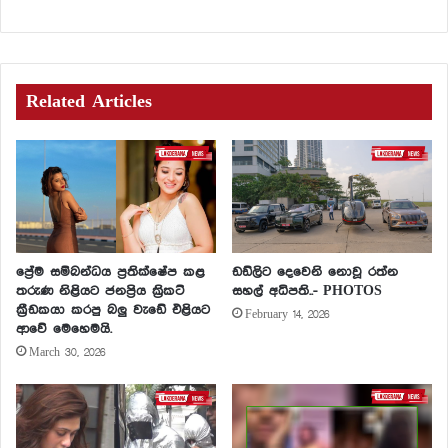
Related Articles
ප්‍රේම සම්බන්ධය ප්‍රතික්ෂේප කළ
ඩඩ්ලිට දෙවෙනි නොවූ රත්න
තරුණ නිළියට ජනප්‍රිය ක්‍රිකට්
සහල් අධිපති..- PHOTOS
ක්‍රීඩකයා කරපු බලු වැඩේ එළියට
February 14, 2026
ආවේ මෙහෙමයි.
March 30, 2026