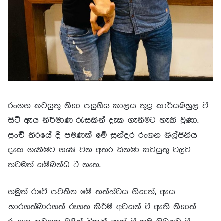
රංගන කටයුතු නිසා පසුගිය කාලය තුළ කාර්යබහුල වී
සිටි ඇය නිර්මාණ රැසකින් දැක ගැනීමට හැකි වුණා.
පුංචි තිරයේ දී පමණක් මේ සුන්දර රංගන ශිල්පිනිය
දැක ගැනීමට හැකි වන අතර සිනමා කටයුතු වලට
තවමත් සම්බන්ධ වී නැත.
නමුත් රටේ පවතින මේ තත්ත්වය නිසාත්, ඇය
භාරගත්බාරගත් රූගත කිරීම් අවසන් වී ඇති නිසාත්