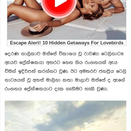
දෙරණ නාලිකාව ඔස්සේ විකාශය වූ රාවණා ටෙලිනාට්‍ය
ඇයව ප්‍රේක්ෂකයා අතරට ගෙන ගිය රංගනයක් ඇය
විසින් ඉදිරිපත් කරන්නට වුණ. ඊට අමතරව ජනප්‍රිය ටෙලි
නාට්‍යයක් වූ අහස් මාලිගා කතා මාලාව ඔස්සේ ද ඇගේ
රංගනය ප්‍රේක්ෂකයාට දැක ගැනීමට හැකි වුණා.