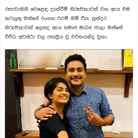
රූපවාහිනී වෙළෙඳ දැන්වීම් නිරූපිකාවක් වන ඇය එම
කටයුතු ඔස්සේ රංගන වරම් හිමි විය. සුන්දර
නිරුපිකාවක් ලෙසද ඇය සමාජ මාධ්‍ය ජාලා ඔස්සේ
විවිධ අවස්ථා වල ජනප්‍රිය වු චරිතයක්ද වුනා.