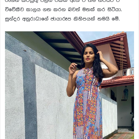
රංගන කටයුතු වලින් ටිකක් ඈත් වී තම නිවසට වී
විවේකීව කාලය ගත කරන බවත් මතක් කර සිටියා.
සුන්දර අනුරාධාගේ ඡායාරූප කිහිපයක් තමයි මේ.