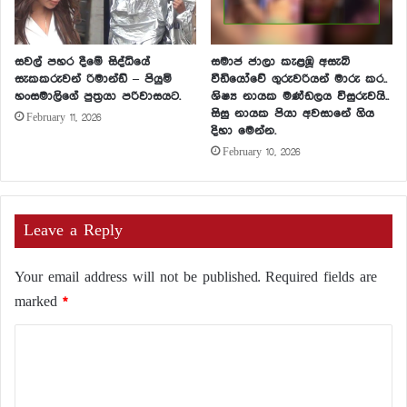
සවල් පහර දීමේ සිද්ධියේ
සමාජ ජාලා කැළඹූ අසැබි
සැකකරුවන් රිමාන්ඩ් – පියුමි
වීඩියෝවේ ගුරුවරියන් මාරු කර..
හංසමාලිගේ පුත්‍රයා පරිවාසයට.
ශිෂ්‍ය නායක මණ්ඩලය විසුරුවයි..
සිසු නායක පියා අවසානේ ගිය
February 11, 2026
දිහා මෙන්න.
February 10, 2026
Leave a Reply
Your email address will not be published.
Required fields are
marked
*
C
o
m