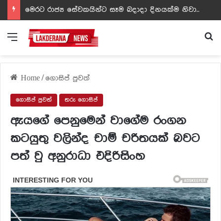
ඩඩ්ලිට දෙවෙනි නොවූ රත්න සහල් අධිපති..- PHOTOS
Menu
Se
Home
/
ගොසිප් පුවත්
ගොසිප් පුවත්
තරු ගොසිප්
ඇයගේ පෙනුමෙන් වාගේම රංගන
කටයුතු වලින්ද චාම් චරිතයක් බවට
පත් වු අනුරාධා එදිරිසිංහ