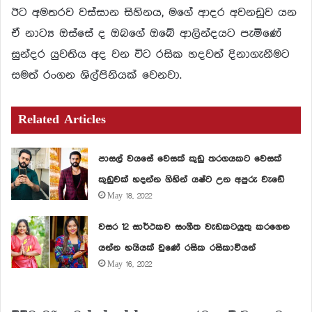
ඊට අමතරව වස්සාන සිහිනය, මගේ ආදර අවනඩුව යන
ඒ නාට්‍ය ඔස්සේ ද ඔබගේ ඔබේ ආලින්දයට පැමිණේ
සුන්දර යුවතිය අද වන විට රසික හදවත් දිනාගැනීමට
සමත් රංගන ශිල්පිනියක් වෙනවා.
Related Articles
පාසල් වයසේ වෙසක් කුඩු තරගයකට වෙසක්
කුඩුවක් හදන්න ගිහින් යෂ්ට උන අපුරු වැඩේ
May 18, 2022
වසර 12 සාර්ථකව සංගීත වැඩකටයුතු කරගෙන
යන්න හයියක් වුණේ රසික රසිකාවියන්
May 16, 2022