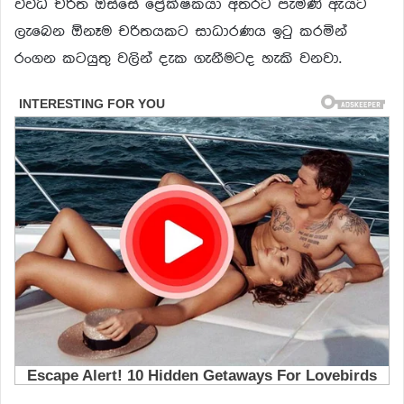
විවිධ චරිත ඔස්සේ ප්‍රේක්ෂකයා අතරට පැමිණි ඇයට
ලැබෙන ඕනෑම චරිතයකට සාධාරණය ඉටු කරමින්
රංගන කටයුතු වලින් දැක ගැනීමටද හැකි වනවා.