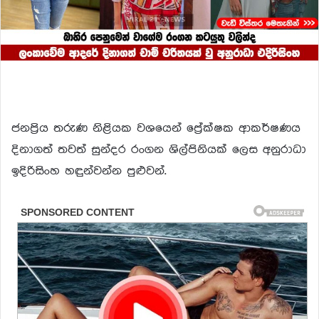
ජනප්‍රිය තරුණ නිළියක වශයෙන් ප්‍රේක්ෂක ආකර්ෂණය
දිනාගත් තවත් සුන්දර රංගන ශිල්පිනියක් ලෙස අනුරාධා
ඉදිරිසිංහ හඳුන්වන්න පුළුවන්.