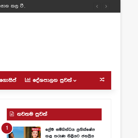
‍යාග කල ටීචර් අම්මා!
ගොසිප්
දේශපාලන පුවත්
Random Article
නවතම පුවත්
ප්‍රේම සම්බන්ධය ප්‍රතික්ෂේප
කළ තරුණ නිළියට ජනප්‍රිය