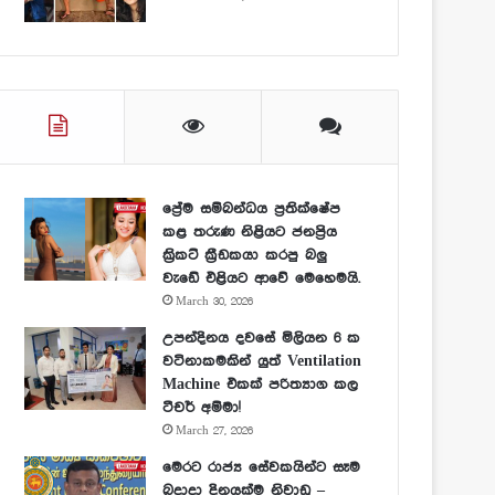
ප්‍රේම සම්බන්ධය ප්‍රතික්ෂේප
කළ තරුණ නිළියට ජනප්‍රිය
ක්‍රිකට් ක්‍රීඩකයා කරපු බලු
වැඩේ එළියට ආවේ මෙහෙමයි.
March 30, 2026
උපන්දිනය දවසේ මිලියන 6 ක
වටිනාකමකින් යුත් Ventilation
Machine එකක් පරිත්‍යාග කල
ටීචර් අම්මා!
March 27, 2026
මෙරට රාජ්‍ය සේවකයින්ට සෑම
බදාදා දිනයක්ම නිවාඩු –