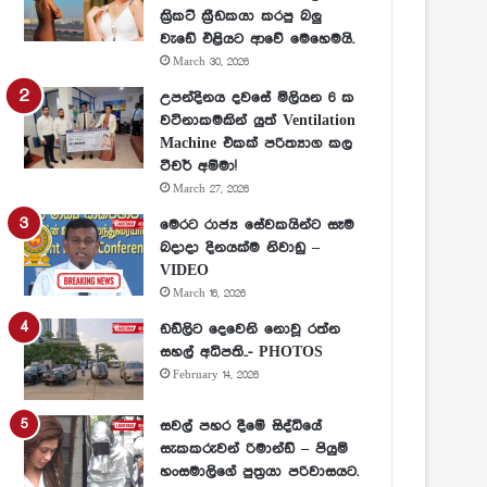
ක්‍රිකට් ක්‍රීඩකයා කරපු බලු
වැඩේ එළියට ආවේ මෙහෙමයි.
March 30, 2026
උපන්දිනය දවසේ මිලියන 6 ක
වටිනාකමකින් යුත් Ventilation
Machine එකක් පරිත්‍යාග කල
ටීචර් අම්මා!
March 27, 2026
මෙරට රාජ්‍ය සේවකයින්ට සෑම
බදාදා දිනයක්ම නිවාඩු –
VIDEO
March 16, 2026
ඩඩ්ලිට දෙවෙනි නොවූ රත්න
සහල් අධිපති..- PHOTOS
February 14, 2026
සවල් පහර දීමේ සිද්ධියේ
සැකකරුවන් රිමාන්ඩ් – පියුමි
හංසමාලිගේ පුත්‍රයා පරිවාසයට.