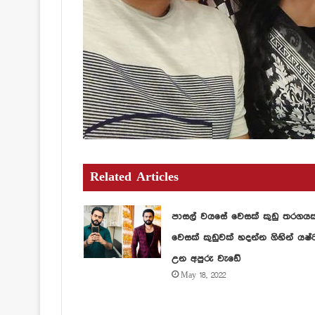
Related Articles
පාසල් වයසේ වෙසක් කුඩු තරගය
වෙසක් කුඩුවක් හදන්න ගිහින් යෂ්
උන අපුරු වැඩේ
May 18, 2022