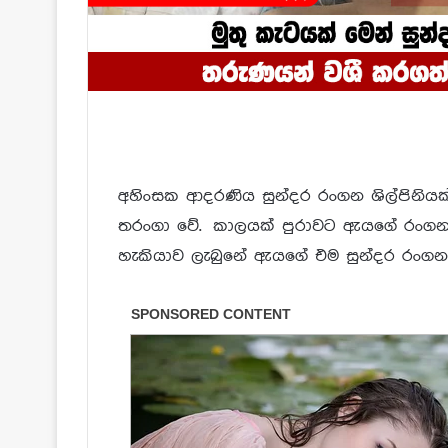
අහිංසක ආදරණිය සුන්දර රංගන ශිල්පිනිය
තරංගා වේ. කාලයක් පුරාවට ඇයගේ රංගන
හැකියාව ලැබුනේ ඇයගේ එම සුන්දර රංගන 