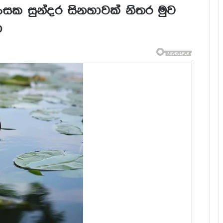
ිංසක සුන්දර සිනහාවක් නිතර මුව
ා