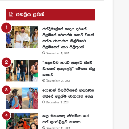
ජනප්‍රීය පුවත්
ජන්දිමාල්ගේ සාදය දවසේ
පියුමිගේ වෙනස්ම ෂොට් එකක්
ගත්ත ඡායාරූප ශිල්පියාට
පියුමිගෙන් සැර පිළිතුරක්
November 11, 2021
“පලවෙනි පාරට ආදරේ කීවේ
වාහනේ ඇතුලෙදි” මේනක කියූ
කතාව
November 21, 2021
රොෂාන් පිලපිටියගේ ආදරණීය
පවුලේ අලුත්ම ඡායාරූප පෙළ
December 11, 2021
කපු මහතෙකු ස්වාමියා කර
ගත් හුරු’බුහුටි භාග්‍යා
November 12, 2021