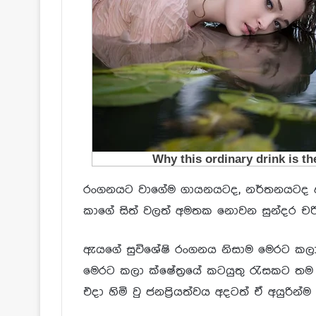
රංගනයට වාගේම ගායනයටද, නර්තනයටද දක්
කාගේ සිත් වලත් අමතක නොවන සුන්දර චරි
ඇයගේ සුවිශේෂි රංගනය නිසාම මෙරට කලා ක
මෙරට කලා ක්ෂේත්‍රයේ කටයුතු රැසකට තම
එදා හිමි වු ජනප්‍රියත්වය අදටත් ඒ අයුරින