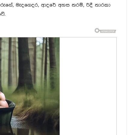
රුනේ, මැදගෙදර, ආදරේ අහස තරම්, රිදී තාරකා
ේ.