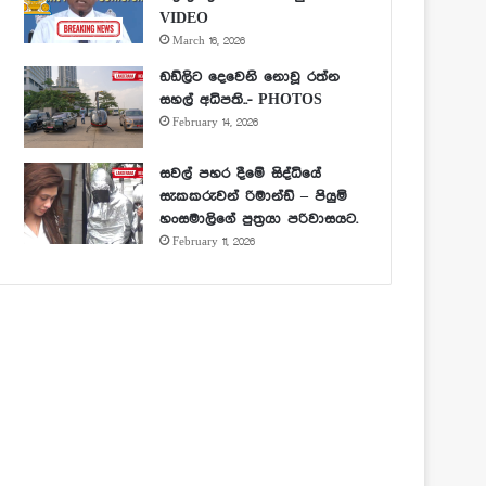
VIDEO
March 16, 2026
ඩඩ්ලිට දෙවෙනි නොවූ රත්න
සහල් අධිපති..- PHOTOS
February 14, 2026
සවල් පහර දීමේ සිද්ධියේ
සැකකරුවන් රිමාන්ඩ් – පියුමි
හංසමාලිගේ පුත්‍රයා පරිවාසයට.
February 11, 2026