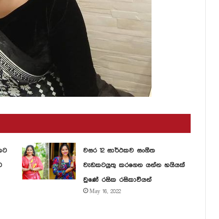
කට
වසර 12 සාර්ථකව සංගීත
ට
වැඩකටයුතු කරගෙන යන්න හයියක්
වුණේ රසික රසිකාවියන්
May 16, 2022