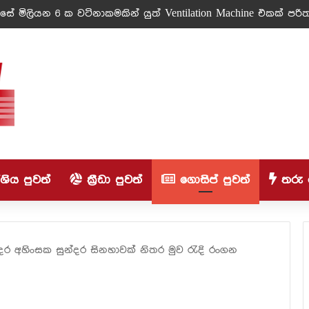
ේ මිලියන 6 ක වටිනාකමකින් යුත් Ventilation Machine එකක් පරිත්
ිය පුවත්
ක්‍රීඩා පුවත්
ගොසිප් පුවත්
තරු 
්දර අහිංසක සුන්දර සිනහාවක් නිතර මුව රැදි රංගන