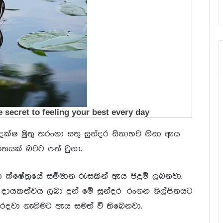
ෂ මුතු තරංගා සතු සුන්දර සිනාහව නිසා ඇය
තයක් බවට පත් වුනා.
්ෂේත්‍රයේ සම්මාන රැසකින් ඇය පිදුම් ලබනවා.
 දායකත්වය ලබා දුන් මේ සුන්දර රංගන ශිල්පිනයට
්ම රදවා ගැනිමට ඇය සමත් වී තිබෙනවා.