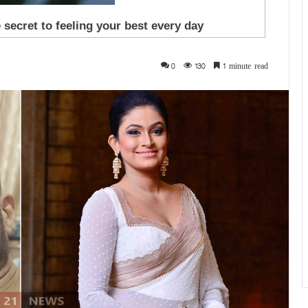
0
130
1 minute read