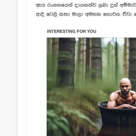
ඇය රංගනයෙන් දායකත්ව ලබා දුන් අම්මාව
ආදි ටෙලි කතා මාලා අමතක නොවන ඒවා ව