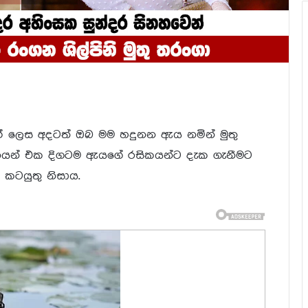
ක් ලෙස අදටත් ඔබ මම හදුනන ඇය නමින් මුතු
යන් එක දිගටම ඇයගේ රසිකයන්ට දැක ගැනීමට
කටයුතු නිසාය.