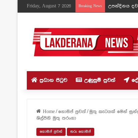
Friday, August 7 2026
උපන්දිනය දවස
Breaking News
ප්‍රධාන පිටුව
උණුසුම් පුවත්
දේශ
Home
/
ගොසිප් පුවත්
/
මුතු කැටයක් මෙන් සුන
ශිල්පිනි මුතු තරංගා
ගොසිප් පුවත්
තරු ගොසිප්