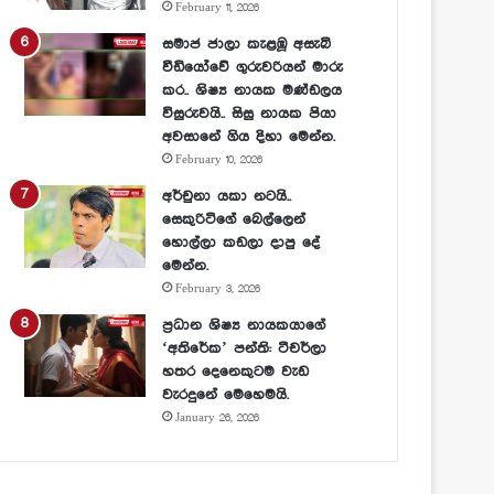
February 11, 2026
සමාජ ජාලා කැළඹූ අසැබි
වීඩියෝවේ ගුරුවරියන් මාරු
කර.. ශිෂ්‍ය නායක මණ්ඩලය
විසුරුවයි.. සිසු නායක පියා
අවසානේ ගිය දිහා මෙන්න.
February 10, 2026
අර්චුනා යකා නටයි..
සෙකුරිටිගේ බෙල්ලෙන්
හොල්ලා කඩලා දාපු දේ
මෙන්න.
February 3, 2026
ප්‍රධාන ශිෂ්‍ය නායකයාගේ
‘අතිරේක’ පන්ති: ටීචර්ලා
හතර දෙනෙකුටම වැඩ
වැරදුනේ මෙහෙමයි.
January 26, 2026