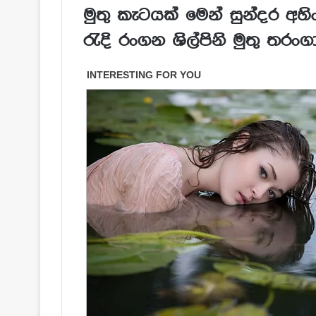
මුතු කැටයක් මෙන් සුන්දර අහ
රැදි රංගන ශිල්පිනි මුතු තරංග