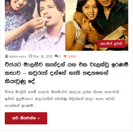
ගොසිප් පුවත්
admin-news
May 26, 2025
0
3,804
විජයට මාලනීව කැන්දන් යන එක වැලක්වූ ඉරණම්
කතාව – කවුරුත් දන්නේ නැති හඳහනෙන්
කියැවුණු දේ
විජය මාලිනි පෙම් කතාව සිනමාවට ආදරය දන්න කියන කතාවක් .
ඉතින් පුදුමාකාර ආදරයකින් වෙළුණු ඔවුන්ගේ ආදර කතා වෙන්
කරන්නේ ඉරණම…
තව කියවන්න »