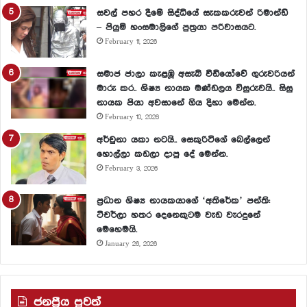
සවල් පහර දීමේ සිද්ධියේ සැකකරුවන් රිමාන්ඩ්
– පියුමි හංසමාලිගේ පුත්‍රයා පරිවාසයට.
February 11, 2026
සමාජ ජාලා කැළඹූ අසැබි වීඩියෝවේ ගුරුවරියන්
මාරු කර.. ශිෂ්‍ය නායක මණ්ඩලය විසුරුවයි.. සිසු
නායක පියා අවසානේ ගිය දිහා මෙන්න.
February 10, 2026
අර්චුනා යකා නටයි.. සෙකුරිටිගේ බෙල්ලෙන්
හොල්ලා කඩලා දාපු දේ මෙන්න.
February 3, 2026
ප්‍රධාන ශිෂ්‍ය නායකයාගේ ‘අතිරේක’ පන්ති:
ටීචර්ලා හතර දෙනෙකුටම වැඩ වැරදුනේ
මෙහෙමයි.
January 26, 2026
ජනප්‍රීය පුවත්