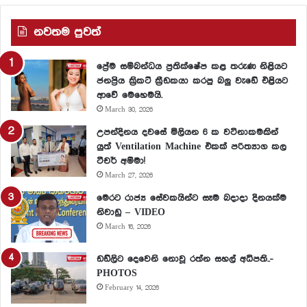
නවතම පුවත්
ප්‍රේම සම්බන්ධය ප්‍රතික්ෂේප කළ තරුණ නිළියට
ජනප්‍රිය ක්‍රිකට් ක්‍රීඩකයා කරපු බලු වැඩේ එළියට
ආවේ මෙහෙමයි.
March 30, 2026
උපන්දිනය දවසේ මිලියන 6 ක වටිනාකමකින්
යුත් Ventilation Machine එකක් පරිත්‍යාග කල
ටීචර් අම්මා!
March 27, 2026
මෙරට රාජ්‍ය සේවකයින්ට සෑම බදාදා දිනයක්ම
නිවාඩු – VIDEO
March 16, 2026
ඩඩ්ලිට දෙවෙනි නොවූ රත්න සහල් අධිපති..-
PHOTOS
February 14, 2026