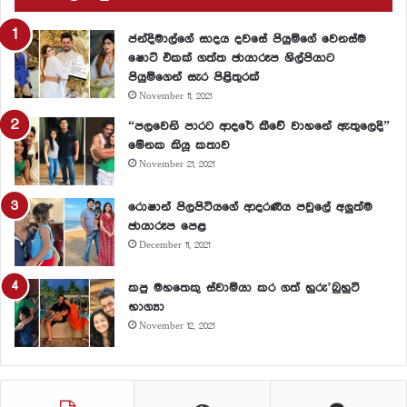
ජන්දිමාල්ගේ සාදය දවසේ පියුමිගේ වෙනස්ම
ෂොට් එකක් ගත්ත ඡායාරූප ශිල්පියාට
පියුමිගෙන් සැර පිළිතුරක්
November 11, 2021
“පලවෙනි පාරට ආදරේ කීවේ වාහනේ ඇතුලෙදි”
මේනක කියූ කතාව
November 21, 2021
රොෂාන් පිලපිටියගේ ආදරණීය පවුලේ අලුත්ම
ඡායාරූප පෙළ
December 11, 2021
කපු මහතෙකු ස්වාමියා කර ගත් හුරු’බුහුටි
භාග්‍යා
November 12, 2021