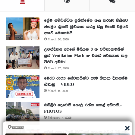
ප්‍රේම සම්බන්ධය ප්‍රතික්ෂේප කළ තරුණ නිළියට
ජනප්‍රිය ක්‍රිකට් ක්‍රීඩකයා කරපු බලු වැඩේ එළියට
ආවේ මෙහෙමයි.
March 30, 2026
උපන්දිනය දවසේ මිලියන 6 ක වටිනාකමකින්
යුත් Ventilation Machine එකක් පරිත්‍යාග කල
ටීචර් අම්මා!
March 27, 2026
මෙරට රාජ්‍ය සේවකයින්ට සෑම බදාදා දිනයක්ම
නිවාඩු – VIDEO
March 16, 2026
ඩඩ්ලිට දෙවෙනි නොවූ රත්න සහල් අධිපති..-
PHOTOS
February 14, 2026
සවල් පහර දීමේ සිද්ධියේ සැකකරුවන් රිමාන්ඩ්