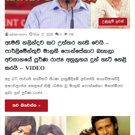
උණුසුම් පුවත්
admin-news
May 27, 2025
0
108
ඇමති නලින්දව කට උත්තර නැති වෙයි –
පාර්ලිමේන්තුව් මාලනී ෆොන්සේකාට බැනලා
අවසානයේ පූර්ණ රාජ්‍ය අනුග්‍රහය දුන් හැටි හෙළි
කරයි – VIDEO
අද (27) පැවැති කැබිනට් තීරණ දැනුම්දීමේ ප්‍රවෘත්ති සාකච්ඡාවේදී
අභාවප්‍රාප්ත හෙළයේ නිළි රැජින වූ මාලනි ෆොන්සේකා මහත්මියට
ලබා දුන් පූර්ණ රාජ්‍ය…
තව කියවන්න »