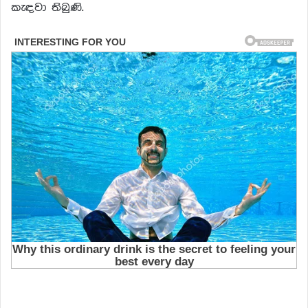
කැඳවා තිබුණි.