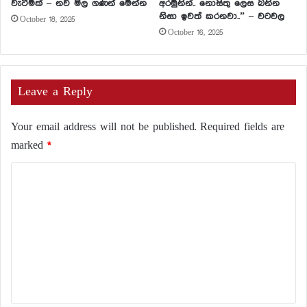
වැටීමක් – නව මිල ගණන් මෙන්න
අරමුනින්.. නොසිතු ලෙස බනින
නිසා ඉවත් කරනවා..” – වටවල
October 18, 2025
October 16, 2025
Leave a Reply
Your email address will not be published.
Required fields are
marked
*
C
o
m
m
e
n
t