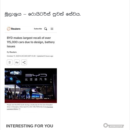
මූලාශ්‍රය – රොයිටර්ස් පුවත් සේවය.