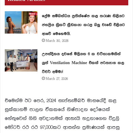
ප්‍රේම සම්බන්ධය ප්‍රතික්ෂේප කළ තරුණ නිළියට
ජනප්‍රිය ක්‍රිකට් ක්‍රීඩකයා කරපු බලු වැඩේ එළියට
ආවේ මෙහෙමයි.
March 30, 2026
උපන්දිනය දවසේ මිලියන 6 ක වටිනාකමකින්
යුත් Ventilation Machine එකක් පරිත්‍යාග කල
ටීචර් අම්මා!
March 27, 2026
එමෙන්ම ඊට පෙර, 2024 සැප්තැම්බර් මාසයේදී කළ
සුක්කානම් පාලන ඒකකයේ නිෂ්පාදන දෝෂයක්
හේතුවෙන් ගිනි අවදානමක් ඇතැයි හදුනාගෙන විදුලි
මෝටර් රථ රථ 97,000කට ආසන්න ප්‍රමාණයක් ආපසු