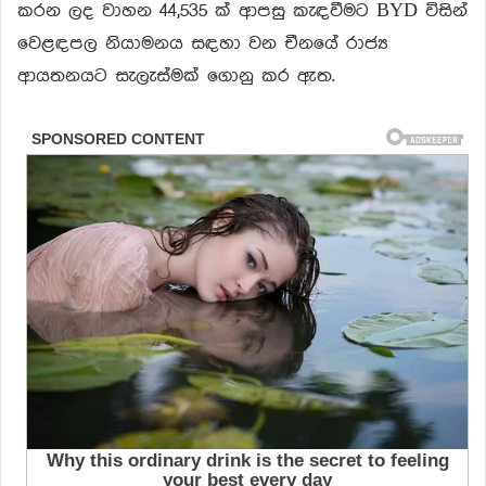
කරන ලද වාහන 44,535 ක් ආපසු කැඳවීමට BYD විසින්
වෙළඳපල නියාමනය සඳහා වන චීනයේ රාජ්‍ය
ආයතනයට සැලැස්මක් ගොනු කර ඇත.