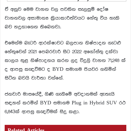
ඒ අනුව මෙම වාහන වල පවතින සැලසුම් දෝෂ
වාහනවල අසාමාන්‍ය ක්‍රියාකාරිත්වයට හේතු විය හැකි
බව හදුනාගෙන තිබෙනවා.
එමෙන්ම බැටරි ආරක්ෂාවට බලපාන නිෂ්පාදන ගැටළු
හේතුවෙන් 2021 පෙබරවාරි සිට 2022 අගෝස්තු දක්වා
කාලය තුළ නිෂ්පාදනය කරන ලද විදුලි වාහන 71,248 ක්
ද ආපසු කැඳවීමට ද BYD සමාගම පියවර ගනිමින්
සිටින බවයි වාර්තා වන්නේ.
ජනවාරි මාසයේදී, ගිණි ගැනීමේ අවදානමක් ඇතැයි
සඳහන් කරමින් BYD සමාගම Plug in Hybrid SUV රථ
6,843ක් ආපසු කැඳවීමක් සිදු කළා.
Related Articles