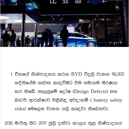
චීනයේ නිශ්පාදනය කරන BYD විදුලි වාහන 115,000
හදිසියේම නැවත කැදවීමට එම සමාගම තීරණය
කර තිබේ. සැලසුමේ දෝෂ (Design Defects) සහ
බැටරි ආරක්ෂාව පිළිබඳ අවදානම් ( battery safety
risks) මෙලෙස වාහන යලි කැඳවා තිබෙනවා.
2015 මාර්තු සිට 2017 ජූලි දක්වා කාලය තුළ නිෂ්පාදනය