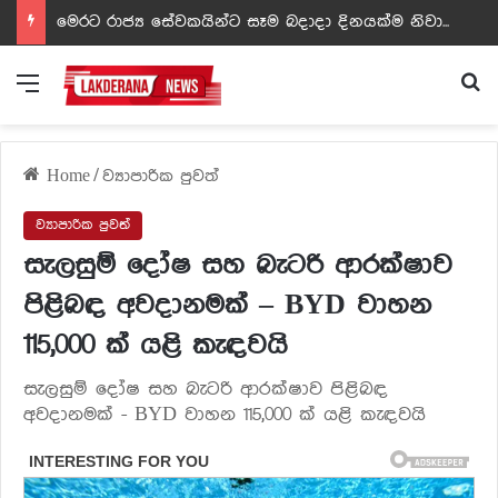
ඩඩ්ලිට දෙවෙනි නොවූ රත්න සහල් අධිපති..- PHOTOS
Menu
Se
Home
/
ව්‍යාපාරික පුවත්
ව්‍යාපාරික පුවත්
සැලසුම් දෝෂ සහ බැටරි ආරක්ෂාව
පිළිබඳ අවදානමක් – BYD වාහන
115,000 ක් යළි කැඳවයි
සැලසුම් දෝෂ සහ බැටරි ආරක්ෂාව පිළිබඳ
අවදානමක් - BYD වාහන 115,000 ක් යළි කැඳවයි