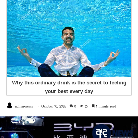
admin-news
October 18, 2025
0
27
1 minute read