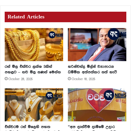
Related Articles
රන් මිල එක්වර ලක්ශ 3කින්
හරිස්චන්ද්‍ර මීල්ස් ව්‍යාපාරය
පහළට – නව මිල ගණන් මෙන්න
ධම්මික අත්පත්කර ගත් හැටි
October 28, 2025
October 18, 2025
එක්වරම රන් මිලෙහි පහත
“අප දැන්වීම දැම්මේ උදාර