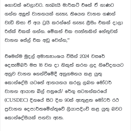
ගොඩක් වෙලාවට. හැබැයි මාර්කට් එකේ ඒ ගාණට
ගන්න අලුත් වාහනයක් නැහැ. තියෙන වාහන ගණන්
වැඩි නිසා ඒ අය ට්‍රයි කරන්නේ නැහැ ලීසිං එකක් දාලා
රිස්ක් එකක් ගන්න. මේකත් එක පැත්තකින් හේතුවක්
වාහන සේල් එක අඩු වෙන්න,”
එමෙන්ම මුදල් අමාත්‍යාංශය විසින් 2024 වසරේ
දෙසැම්බර් මස 18 වන දා නිකුත් කරන ලද නිවේදනයට
අනුව වාහන ගෙන්වීමේදී අනුගමනය කළ යුතු
කොන්දේසි යටතේ ආනයනය කරනු ලබන මෝටර්
වාහන ආයාත බිල් පත්‍රයේ/ රේගු සටහන්කරයේ
(CUSDEC) දිනයේ සිට දින 90ක් ඇතුළත මෝටර් රථ
ප්‍රවාහන දෙපාර්තමේන්තුවේ ලියාපදිංචි කළ යුතු බවට
කොන්දේසියක් පනවා ඇත.