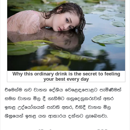
එමෙන්ම නව වාහන දේශීය වෙළෙඳපොළට පැමිණීමත්
සමග වාහන මිල දී ගැනීමට ගනුදෙනුකරුවන් අතර
ඉහළ උද්යෝගයක් පැවති අතර, එහිදී වාහන මිල
ශීඝ්‍රයෙන් ඉහළ යන ආකාරය දක්නට ලැබෙනවා.