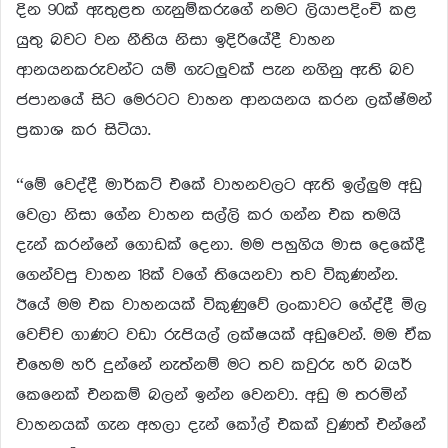
දින 90ක් ඇතුළත ගැනුම්කරුගේ නමට ලියාපදිංචි කළ
යුතු බවට වන නීතිය නිසා ඉදිරියේදී වාහන
ආනයනකරුවන්ට යම් ගැටලුවක් පැන නගිනු ඇති බව
ජපානයේ සිට මෙරටට වාහන ආනයනය කරන ලක්ෂ්මන්
ප්‍රකාශ කර සිටියා.
“මේ වෙද්දී මාර්කට් එකේ වාහනවලට ඇති ඉල්ලුම අඩු
වෙලා නිසා ගේන වාහන සල්ලි කර ගන්න එක තමයි
දැන් කරන්නේ ගොඩක් දෙනා. මම පහුගිය මාස දෙකේදී
ගෙන්වපු වාහන 18ක් වගේ තියෙනවා තව විකුණන්න.
ඊයේ මම එක වාහනයක් විකුණුවේ ලංකාවට ගේද්දී මිල
වෙච්ච ගාණට වඩා රුපියල් ලක්ෂයක් අඩුවෙන්. මම ඒක
එහෙම හරි දුන්නේ නැත්නම් මට තව කවුරු හරි බයර්
කෙනෙක් එනකම් බලන් ඉන්න වෙනවා. අඩු ම තරමින්
වාහනයක් ගැන අහලා දැන් කෝල් එකක් වුණත් එන්නේ