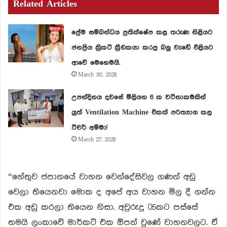
Related Articles
ප්‍රේම සම්බන්ධය ප්‍රතික්ෂේප කළ තරුණ නිළියට
ජනප්‍රිය ක්‍රිකට් ක්‍රීඩකයා කරපු බලු වැඩේ එළියට
ආවේ මෙහෙමයි.
March 30, 2026
උපන්දිනය දවසේ මිලියන 6 ක වටිනාකමකින්
යුත් Ventilation Machine එකක් පරිත්‍යාග කල
ටීචර් අම්මා!
March 27, 2026
“හේතුව ජපානයේ වාහන වෙන්දේසිවල ගණන් අඩු
වෙලා තියෙනවා මොක ද අපේ අය වාහන මිල දී ගන්න
එක අඩු කරලා තියෙන නිසා. අවුරුදු 05කට පස්සේ
තමයි ලංකාවේ මාර්කට් එක ඕපන් වුණේ වාහනවලට. ඒ