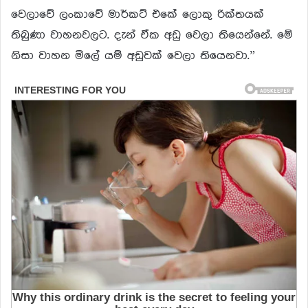
වෙලාවේ ලංකාවේ මාර්කට් එකේ ලොකු රික්තයක්
තිබුණා වාහනවලට. දැන් ඒක අඩු වෙලා තියෙන්නේ. මේ
නිසා වාහන මිලේ යම් අඩුවක් වෙලා තියෙනවා.”