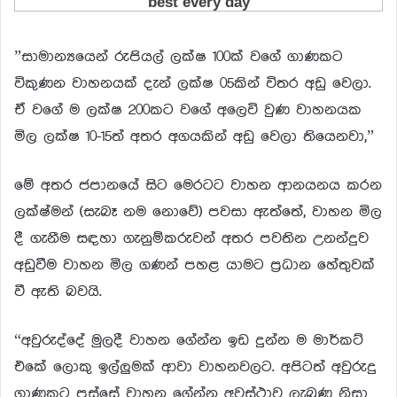
”සාමාන්‍යයෙන් රුපියල් ලක්ෂ 100ක් වගේ ගාණකට
විකුණන වාහනයක් දැන් ලක්ෂ 05කින් විතර අඩු වෙලා.
ඒ වගේ ම ලක්ෂ 200කට වගේ අලෙවි වුණ වාහනයක
මිල ලක්ෂ 10-15ත් අතර අගයකින් අඩු වෙලා තියෙනවා,”
මේ අතර ජපානයේ සිට මෙරටට වාහන ආනයනය කරන
ලක්ෂ්මන් (සැබෑ නම නොවේ) පවසා ඇත්තේ, වාහන මිල
දී ගැනීම සඳහා ගැනුම්කරුවන් අතර පවතින උනන්දුව
අඩුවීම වාහන මිල ගණන් පහළ යාමට ප්‍රධාන හේතුවක්
වී ඇති බවයි.
“අවුරුද්දේ මුලදී වාහන ගේන්න ඉඩ දුන්න ම මාර්කට්
එකේ ලොකු ඉල්ලුමක් ආවා වාහනවලට. අපිටත් අවුරුදු
ගාණකට පස්සේ වාහන ගේන්න අවස්ථාව ලැබුණ නිසා