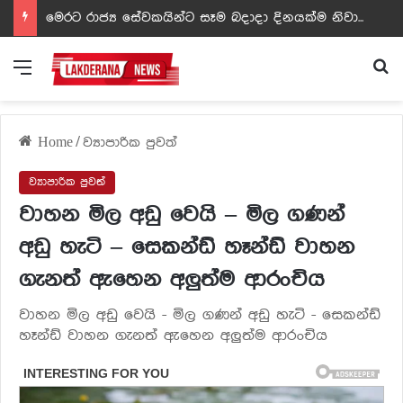
ඩඩ්ලිට දෙවෙනි නොවූ රත්න සහල් අධිපති..- PHOTOS
Menu
Se
Home
/
ව්‍යාපාරික පුවත්
ව්‍යාපාරික පුවත්
වාහන මිල අඩු වෙයි – මිල ගණන්
අඩු හැටි – සෙකන්ඩ් හෑන්ඩ් වාහන
ගැනත් ඇහෙන අලුත්ම ආරංචිය
වාහන මිල අඩු වෙයි - මිල ගණන් අඩු හැටි - සෙකන්ඩ්
හෑන්ඩ් වාහන ගැනත් ඇහෙන අලුත්ම ආරංචිය