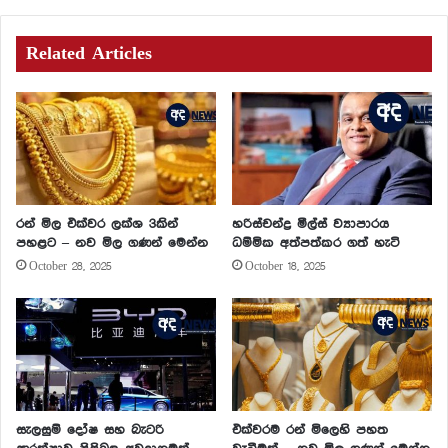
Related Articles
රන් මිල එක්වර ලක්ශ 3කින්
හරිස්චන්ද්‍ර මීල්ස් ව්‍යාපාරය
පහළට – නව මිල ගණන් මෙන්න
ධම්මික අත්පත්කර ගත් හැටි
October 28, 2025
October 18, 2025
සැලසුම් දෝෂ සහ බැටරි
එක්වරම රන් මිලෙහි පහත