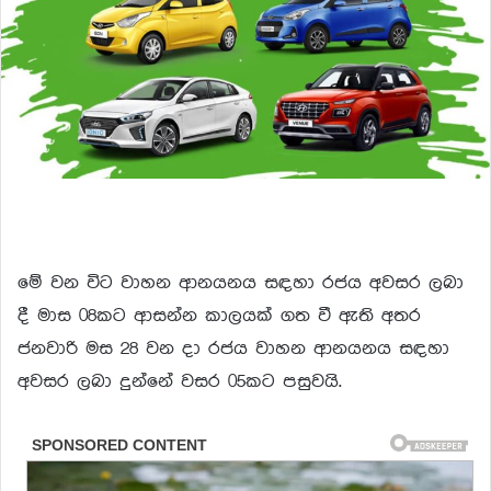
මේ වන විට වාහන ආනයනය සඳහා රජය අවසර ලබා
දී මාස 08කට ආසන්න කාලයක් ගත වී ඇති අතර
ජනවාරි මස 28 වන දා රජය වාහන ආනයනය සඳහා
අවසර ලබා දුන්නේ වසර 05කට පසුවයි.