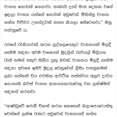
වාහන ගොඩක් ගෙනාවා. හැබැයි දැන් මාස දෙකක වගේ
ඉඳලා වාහන යන්නේ ගොඩක් අඩුවෙන්. මිනිස්සු වාහන
ගන්න එච්චර උනන්දුවක් නැහැ කියලා තේරෙනවා,” ඔහු
පැවසුවේ ය.
රජයේ රැකියාවක් කරන පුද්ගලයෙකුට වාහනයක් මිලදී
ගැනීම සඳහා අවම වශයෙන් මුදලින් රුපියල් මිලියන
05ක් තමන් සතුව තිබිය යුතු බවත්, වාහනය මිලදී ගැනීම
සඳහා අවශ්‍ය ඉතිරි මුදල වෙනුවෙන් ලීසිං පහසුකමක්
ලබා ගත්තත් එය පවතින ආර්ථික තත්ත්වය අනුව දැරිය
නොහැකි බවත් වාහන ආනයනකරුවෙකු වන ලක්ෂ්මන්
සඳහන් කරනවා.
“ආණ්ඩුවේ ජොබ් එකක් කරන කෙනෙක් බලාපොරොත්තු
වෙන්නේ ලක්ෂ 50කට අඩුවෙන් වාහනයක් ගන්න