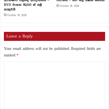
ආරක්ෂාව පිළිබඳ අවදානමක් –
වැටීමක් – නව මිල ගණන් මෙන්න
BYD වාහන 115,000 ක් යළි
October 18, 2025
කැඳවයි
October 18, 2025
Leave a Reply
Your email address will not be published.
Required fields are
marked
*
C
o
m
m
e
n
t