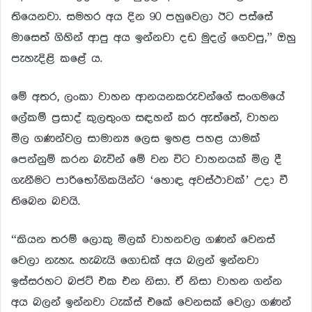
තියෙනවා. සමහර අය දින 90 පහුවෙලා ඊට පස්සේ
මාසෙත් ගිහින් ආපු අය ඉන්නවා දඩ මුදල් ගෙවපු,” ඔහු
පැහැදිළි කළේ ය.
මේ අතර, ලංකා වාහන ආනයනකරුවන්ගේ සංගමයේ
ලේකම් ප්‍රසාද් කුලතුංග සඳහන් කර ඇත්තේ, වාහන
මිල ගණන්වල සාමාන්‍ය ලෙස ඉහළ පහළ යාමක්
පෙන්නුම් කරන බැවින් මේ වන විට වාහනයක් මිල දී
ගැනීමට පාරිභෝගිකයින්ට ‘හොඳ අවස්ථාවක්’ උදා වී
තිබෙන බවයි.
“කියන තරම් ලොකු මිලක් වාහනවල ගණන් වෙනස්
වෙලා නැහැ. හැබැයි ගොඩක් අය බලන් ඉන්නවා
ඉස්සරහට බජට් එක එන නිසා. ඒ නිසා වාහන ගන්න
අය බලන් ඉන්නවා ටැක්ස් එකේ වෙනසක් වෙලා ගණන්