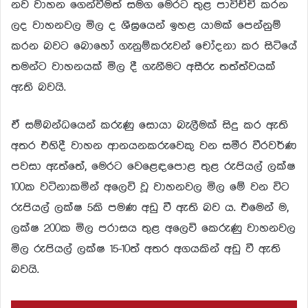
නව වාහන ගෙන්වීමත් සමග මෙරට තුළ පාවිච්චි කරන
ලද වාහනවල මිල ද ශීඝ්‍රයෙන් ඉහළ යාමක් පෙන්නුම්
කරන බවට බොහෝ ගැනුම්කරුවන් චෝදනා කර සිටියේ
තමන්ට වාහනයක් මිල දී ගැනීමට අසීරු තත්ත්වයක්
ඇති බවයි.
ඒ සම්බන්ධයෙන් කරුණු සොයා බැලීමක් සිදු කර ඇති
අතර එහිදී වාහන ආනයනකරුවෙකු වන සමීර වීරවර්ණ
පවසා ඇත්තේ, මෙරට වෙළෙඳපොළ තුළ රුපියල් ලක්ෂ
100ක වටිනාකමින් අලෙවි වූ වාහනවල මිල මේ වන විට
රුපියල් ලක්ෂ 5කි පමණ අඩු වී ඇති බව ය. එමෙන් ම,
ලක්ෂ 200ක මිල පරාසය තුළ අලෙවි කෙරුණු වාහනවල
මිල රුපියල් ලක්ෂ 15-10ත් අතර අගයකින් අඩු වී ඇති
බවයි.