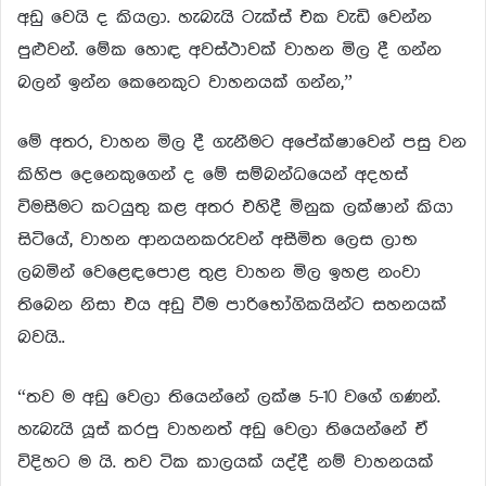
අඩු වෙයි ද කියලා. හැබැයි ටැක්ස් එක වැඩි වෙන්න
පුළුවන්. මේක හොඳ අවස්ථාවක් වාහන මිල දී ගන්න
බලන් ඉන්න කෙනෙකුට වාහනයක් ගන්න,”
මේ අතර, වාහන මිල දී ගැනීමට අපේක්ෂාවෙන් පසු වන
කිහිප දෙනෙකුගෙන් ද මේ සම්බන්ධයෙන් අදහස්
විමසීමට කටයුතු කළ අතර එහිදී මිනුක ලක්ෂාන් කියා
සිටියේ, වාහන ආනයනකරුවන් අසීමිත ලෙස ලාභ
ලබමින් වෙළෙඳපොළ තුළ වාහන මිල ඉහළ නංවා
තිබෙන නිසා එය අඩු වීම පාරිභෝගිකයින්ට සහනයක්
බවයි..
“තව ම අඩු වෙලා තියෙන්නේ ලක්ෂ 5-10 වගේ ගණන්.
හැබැයි යූස් කරපු වාහනත් අඩු වෙලා තියෙන්නේ ඒ
විදිහට ම යි. තව ටික කාලයක් යද්දී නම් වාහනයක්