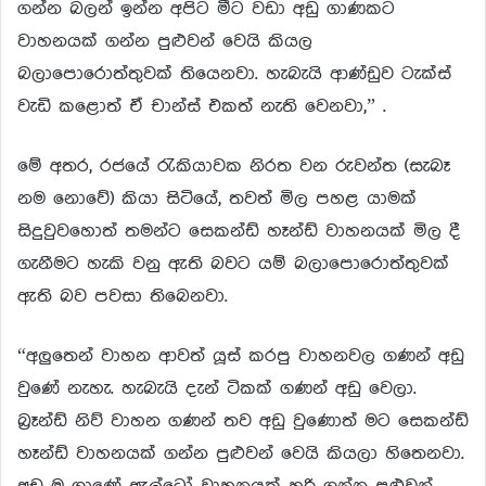
ගන්න බලන් ඉන්න අපිට මීට වඩා අඩු ගාණකට
වාහනයක් ගන්න පුළුවන් වෙයි කියල
බලාපොරොත්තුවක් තියෙනවා. හැබැයි ආණ්ඩුව ටැක්ස්
වැඩි කළොත් ඒ චාන්ස් එකත් නැති වෙනවා,” .
මේ අතර, රජයේ රැකියාවක නිරත වන රුවන්ත (සැබෑ
නම නොවේ) කියා සිටියේ, තවත් මිල පහළ යාමක්
සිදුවුවහොත් තමන්ට සෙකන්ඩ් හෑන්ඩ් වාහනයක් මිල දී
ගැනීමට හැකි වනු ඇති බවට යම් බලාපොරොත්තුවක්
ඇති බව පවසා තිබෙනවා.
“අලුතෙන් වාහන ආවත් ‍යූස් කරපු වාහනවල ගණන් අඩු
වුණේ නැහැ. හැබැයි දැන් ටිකක් ගණන් අඩු වෙලා.
බ්‍රෑන්ඩ් නිව් වාහන ගණන් තව අඩු වුණොත් මට සෙකන්ඩ්
හෑන්ඩ් වාහනයක් ගන්න පුළුවන් වෙයි කියලා හිතෙනවා.
අඩු ම ගාණේ ඇල්ටෝ වාහනයක් හරි ගන්න පුළුවන්