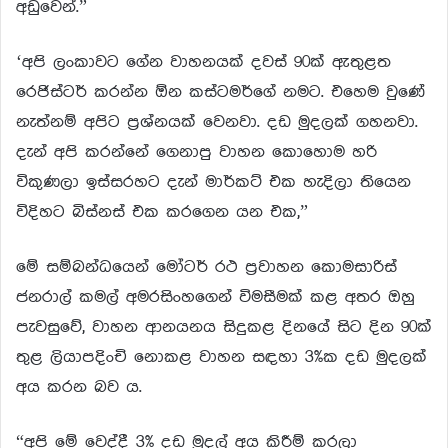
අඩුවෙන්.”
‘අපි ලංකාවට ගේන වාහනයක් දවස් 90ක් ඇතුළත
රෙජිස්ටර් කරන්න ඕන කස්ටමර්ගේ නමට. එහෙම වුණේ
නැත්නම් අපිට ප්‍රශ්නයක් වෙනවා. දඩ මුදලක් ගහනවා.
දැන් අපි කරන්නේ ගෙනාපු වාහන කොහොම හරි
විකුණලා ඉස්සරහට දැන් මාර්කට් එක හැදිලා තියෙන
විදිහට බිස්නස් එක කරගෙන යන එක,”
මේ සම්බන්ධයෙන් මෝටර් රථ ප්‍රවාහන කොමසාරිස්
ජනරාල් කමල් අමරසිංහගෙන් විමසීමක් කළ අතර ඔහු
පැවසුවේ, වාහන ආනයනය සිදුකළ දිනයේ සිට දින 90ක්
තුළ ලියාපදිංචි නොකළ වාහන සඳහා 3%ක දඩ මුදලක්
අය කරන බව ය.
“අපි මේ වෙද්දී 3% දඩ මුදල් අය කිරීම් කරලා