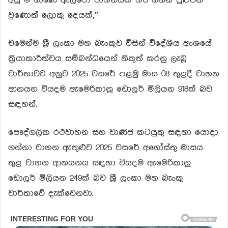
වුණොත් ලොකු දෙයක්,”
එමෙන්ම ශ්‍රී ලංකා මහ බැංකුව විසින් විදේශීය අංශයේ
ක්‍රියාකාරීත්වය සම්බන්ධයෙන් නිකුත් කරනු ලැබූ
වාර්තාවට අනුව 2025 වසරේ පළමු මාස 08 තුළදී වාහන
ආනයන වියදම ඇමෙරිකානු ඩොලර් මිලියන 918ක් බව
සඳහන්.
පෞද්ගලික රථවාහන සහ වාණිජ කටයුතු සඳහා යොදා
ගන්නා වාහන ඇතුළුව 2025 වසරේ අගෝස්තු මාසය
තුළ වාහන ආනයනය සඳහා වියදම ඇමෙරිකානු
ඩොලර් මිලියන 249ක් බව ශ්‍රී ලංකා මහ බැංකු
වාර්තාවේ දැක්වෙනවා.