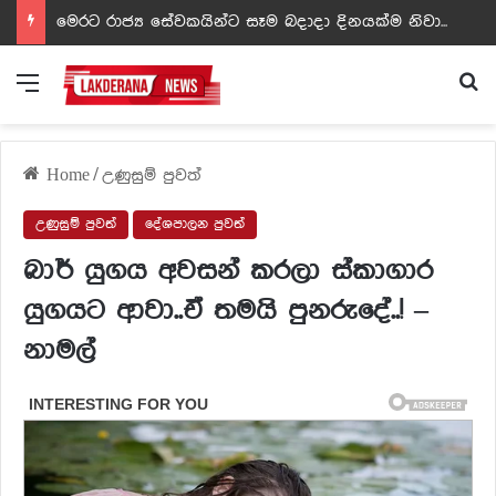
ඩඩ්ලිට දෙවෙනි නොවූ රත්න සහල් අධිපති..- PHOTOS
Menu
Se
Home
/
උණුසුම් පුවත්
උණුසුම් පුවත්
දේශපාලන පුවත්
බාර් යුගය අවසන් කරලා ස්කාගාර
යුගයට ආවා..ඒ තමයි පුනරුදේ..! –
නාමල්