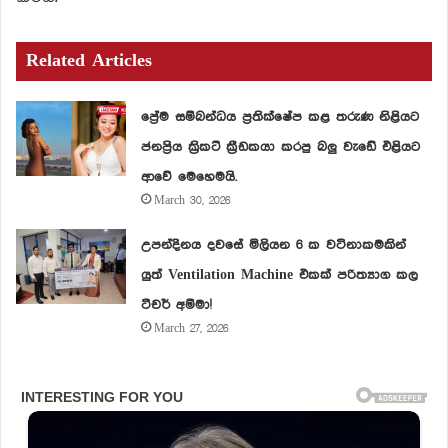
Related Articles
ප්‍රේම සම්බන්ධය ප්‍රතික්ෂේප කළ තරුණ නිළියට
ජනප්‍රිය ක්‍රිකට් ක්‍රීඩකයා කරපු බලු වැඩේ එළියට
ආවේ මෙහෙමයි.
March 30, 2026
උපන්දිනය දවසේ මිලියන 6 ක වටිනාකමකින්
යුත් Ventilation Machine එකක් පරිත්‍යාග කල
ටීචර් අම්මා!
March 27, 2026