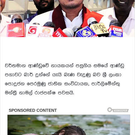
වර්තමාන ආණ්ඩුවේ නායකයන් පසුගිය සමයේ ආණ්ඩු
පගාවට බාර් දුන්නේ යැයි බැණ වැදුණු බව ශ්‍රී ලංකා
පොදුජන පෙරමුණු ජාතික සංවිධායක, පාර්ලිමේන්තු
මන්ත්‍රී නාමල් රාජපක්ෂ පවසයි.