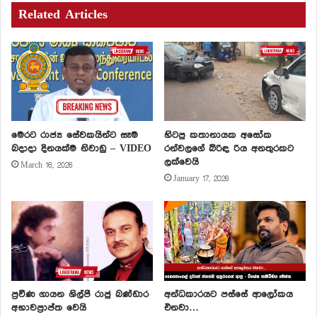
Related Articles
මෙරට රාජ්‍ය සේවකයින්ට සෑම
හිටපු කතානායක අසෝක
බදාදා දිනයක්ම නිවාඩු – VIDEO
රන්වලගේ බිරිඳ රිය අනතුරකට
ලක්වෙයි
March 16, 2026
January 17, 2026
ප්‍රවීණ ගායන ශිල්පී රාජු බණ්ඩාර
අන්ධකාරයට පස්සේ ආලෝකය
අභාවප්‍රාප්ත වෙයි
එනවා…