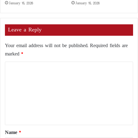
January 15, 2026
January 15, 2026
Leave a Reply
Your email address will not be published.
Required fields are
marked
*
C
o
m
m
e
n
t
*
Name
*