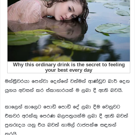
මන්ත්‍රීවරයා පෙන්වා දෙන්නේ වත්මන් ආණ්ඩුව බාර් දෙන
යුගය අවසන් කර ස්කාගාරයක් ම ලබා දී ඇති බවයි.
කාලෙන් කාලෙට පොඩි පොඩි දේ ලබා දීම වෙනුවට
එකවර අරක්කු පෙරණ බලපත්‍රයක්ම ලබා දී ඇති බවත්
පුනරුදය යනු එය බවත් නාමල් රාජපක්ෂ සඳහන්
කරයි.