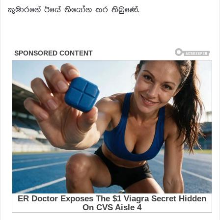
කුමාරගේ ඊයේ නියෝග කර තිබුණේ.