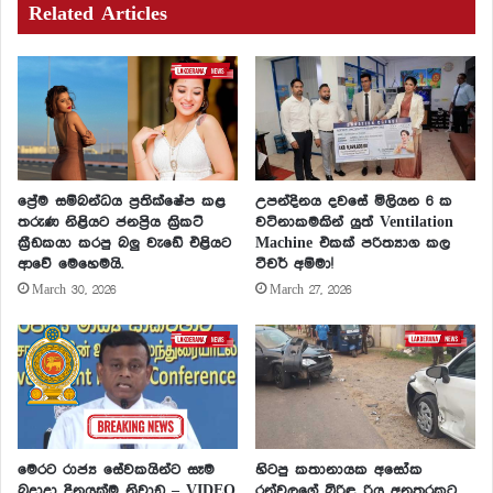
Related Articles
ප්‍රේම සම්බන්ධය ප්‍රතික්ෂේප කළ
උපන්දිනය දවසේ මිලියන 6 ක
තරුණ නිළියට ජනප්‍රිය ක්‍රිකට්
වටිනාකමකින් යුත් Ventilation
ක්‍රීඩකයා කරපු බලු වැඩේ එළියට
Machine එකක් පරිත්‍යාග කල
ආවේ මෙහෙමයි.
ටීචර් අම්මා!
March 30, 2026
March 27, 2026
මෙරට රාජ්‍ය සේවකයින්ට සෑම
හිටපු කතානායක අසෝක
බදාදා දිනයක්ම නිවාඩු – VIDEO
රන්වලගේ බිරිඳ රිය අනතුරකට