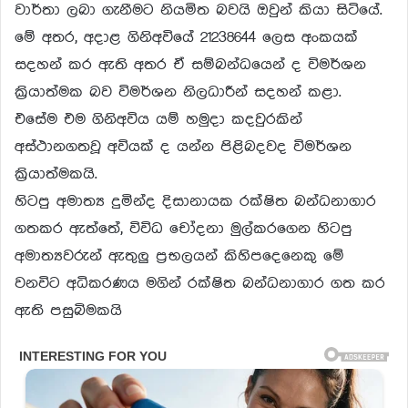
වාර්තා ලබා ගැනීමට නියමිත බවයි ඔවුන් කියා සිටියේ.
මේ අතර, අදාළ ගිනිඅවියේ 21238644 ලෙස අංකයක්
සදහන් කර ඇති අතර ඒ සම්බන්ධයෙන් ද විමර්ශන
ක්‍රියාත්මක බව විමර්ශන නිලධාරීන් සදහන් කළා.
එසේම එම ගිනිඅවිය යම් හමුදා කදවුරකින්
අස්ථානගතවූ අවියක් ද යන්න පිළිබදවද විමර්ශන
ක්‍රියාත්මකයි.
හිටපු අමාත්‍ය දුමින්ද දිසානායක රක්ෂිත බන්ධනාගාර
ගතකර ඇත්තේ, විවිධ චෝදනා මුල්කරගෙන හිටපු
අමාත්‍යවරුන් ඇතුලු ප්‍රභලයන් කිහිපදෙනෙකු මේ
වනවිට අධිකරණය මගින් රක්ෂිත බන්ධනාගාර ගත කර
ඇති පසුබිමකයි