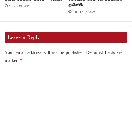
ලක්වෙයි
March 16, 2026
January 17, 2026
Leave a Reply
Your email address will not be published.
Required fields are
marked
*
C
o
m
m
e
n
t