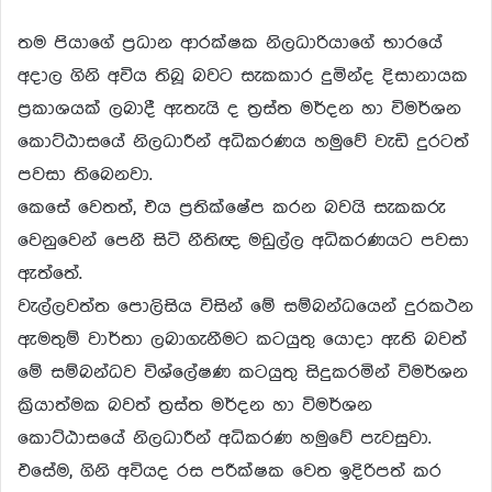
තම පියාගේ ප්‍රධාන ආරක්ෂක නිලධාරියාගේ භාරයේ
අදාල ගිනි අවිය තිබූ බවට සැකකාර දුමින්ද දිසානායක
ප්‍රකාශයක් ලබාදී ඇතැයි ද ත්‍රස්ත මර්දන හා විමර්ශන
කොට්ඨාසයේ නිලධාරීන් අධිකරණය හමුවේ වැඩි දුරටත්
පවසා තිබෙනවා.
කෙසේ වෙතත්, එය ප්‍රතික්ෂේප කරන බවයි සැකකරු
වෙනුවෙන් පෙනී සිටි නීතිඥ මඩුල්ල අධිකරණයට පවසා
ඇත්තේ.
වැල්ලවත්ත පොලිසිය විසින් මේ සම්බන්ධයෙන් දුරකථන
ඇමතුම් වාර්තා ලබාගැනීමට කටයුතු යොදා ඇති බවත්
මේ සම්බන්ධව විශ්ලේෂණ කටයුතු සිදුකරමින් විමර්ශන
ක්‍රියාත්මක බවත් ත්‍රස්ත මර්දන හා විමර්ශන
කොට්ඨාසයේ නිලධාරීන් අධිකරණ හමුවේ පැවසුවා.
එසේම, ගිනි අවියද රස පරීක්ෂක වෙත ඉදිරිපත් කර