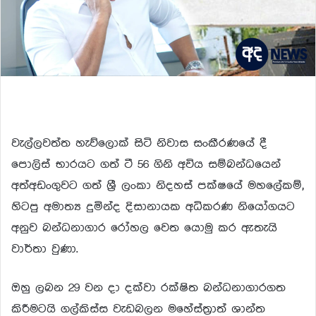
වැල්ලවත්ත හැව්ලොක් සිටි නිවාස සංකීරණයේ දී
පොලිස් භාරයට ගත් ටී 56 ගිනි අවිය සම්බන්ධයෙන්
අත්අඩංගුවට ගත් ශ්‍රී ලංකා නිදහස් පක්ෂයේ මහලේකම්,
හිටපු අමාත්‍ය දුමින්ද දිසානායක අධිකරණ නියෝගයට
අනුව බන්ධනාගාර රෝහල වෙත යොමු කර ඇතැයි
වාර්තා වුණා.
ඔහු ලබන 29 වන දා දක්වා රක්ෂිත බන්ධනාගාරගත
කිරීමටයි ගල්කිස්ස වැඩබලන මහේස්ත්‍රාත් ශාන්ත