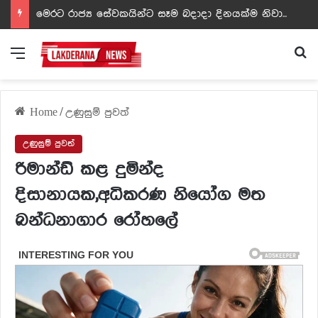
ඩඩ්ලිට දෙවෙනි නොවූ රත්න සහල් අධිපති..- PHOTOS
Menu
Se
Home
/
උණුසුම් පුවත්
උණුසුම් පුවත්
රිමාන්ඩ් කළ දුමින්ද
දිසානායක,අධිකරණ නියෝග මත
බන්ධනාගාර රෝහලේ