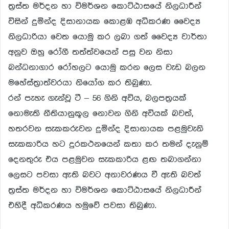
ත්‍රස්ත මර්දන හා විමර්ශන කොට්ඨාසයේ නිලධාරීන්
විසින් දුමින්ද දිසානායක කොළඹ අධිකරණ වෛද්‍ය
නිලධාරියා වෙත යොමු කර ලබා ගත් වෛද්‍ය වාර්තා
අනුව ඔහු රෝගී තත්ත්වයෙන් පසු වන නිසා
බන්ධනාගාර රෝහලට යොමු කරන ලෙස වැඩ බලන
මහේස්ත්‍රාත්වරයා නියෝග කර තිබුණා.
රන් පැහැ ගැන්වූ ටී – 56 ගිනි අවිය, බලපත්‍රයක්
නොමැති නීතියානුකූල නොවන ගිනි අවියක් බවත්,
හතරවන සැකකරුවන දුමින්ද දිසානායක පළමුවැනි
සැකකාරිය හට දුරකථනයෙන් කතා කර තමන් දැනුම්
දෙනතුරු එය පළමුවන සැකකාරිය ළඟ තබාගන්නා
ලෙසට පවසා ඇති බවට අනාවරණය වී ඇති බවත්
ත්‍රස්ත මර්දන හා විමර්ශන කොට්ඨාසයේ නිලධාරීන්
එහිදී අධිකරණය හමුවේ පවසා තිබුණා.