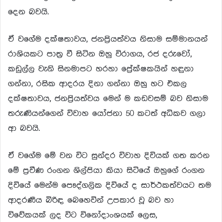
දෙන බවයි.
ඒ වගේම දක්ෂතාවය, ජනප්‍රියත්වය නිසාම සම්මානයන්
රාශියකට පාත්‍ර වී සිටින ඔහු විරාගය, රජ දරුවෝ,
කඩුල්ල වැනි සිනමාපට හරහා ප්‍රේක්ෂකයින් හඳුනා
ගන්නා, රසික ආදරය දිනා ගන්නා ඔහු හට එකල
දක්ෂතාවය, ජනප්‍රියත්වය මෙන් ම කඩවසම් බව නිසාම
තරුණියන්ගෙන් විවාහ යෝජනා 50 කටත් අධිකව ගලා
ආ බවයි.
ඒ වගේම මේ වන විට සුන්දර විවාහ දිවියක් ගත කරන
මේ ප්‍රවීණ රංගන ශිල්පියා කියා සිටියේ ඔහුගේ රංගන
දිවියේ මෙන්ම පෞද්ගලික දිවියේ ද සාර්ථකත්වයට තම
ආදරණීය බිරිඳ බෙහෙවින් උපකාර වූ බව හා
විවේකයක් ලද විට විනෝදාංශයක් ලෙස,