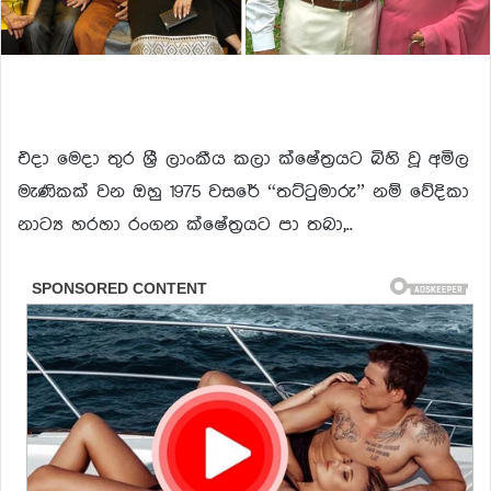
එදා මෙදා තුර ශ්‍රී ලාංකීය කලා ක්ෂේත්‍රයට බිහි වූ අමිල
මැණිකක් වන ඔහු 1975 වසරේ “තට්ටුමාරු” නම් වේදිකා
නාට්‍ය හරහා රංගන ක්ෂේත්‍රයට පා තබා,..