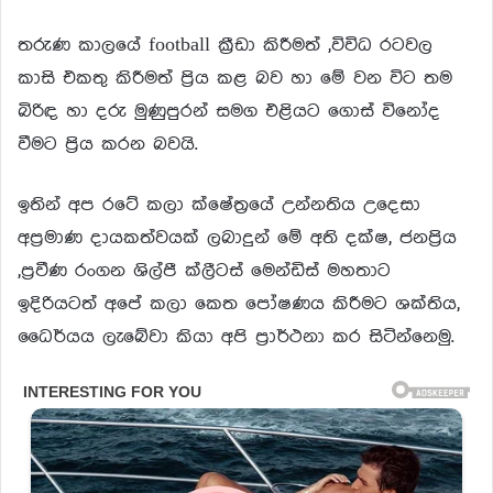
තරුණ කාලයේ football ක්‍රීඩා කිරීමත් ,විවිධ රටවල
කාසි එකතු කිරීමත් ප්‍රිය කළ බව හා මේ වන විට තම
බිරිඳ හා දරු මුණුපුරන් සමග එළියට ගොස් විනෝද
වීමට ප්‍රිය කරන බවයි.
ඉතින් අප රටේ කලා ක්ෂේත්‍රයේ උන්නතිය උදෙසා
අප්‍රමාණ දායකත්වයක් ලබාදුන් මේ අති දක්ෂ, ජනප්‍රිය
,ප්‍රවීණ රංගන ශිල්පී ක්ලීටස් මෙන්ඩිස් මහතාට
ඉදිරියටත් අපේ කලා කෙත පෝෂණය කිරීමට ශක්තිය,
ධෛර්යය ලැබේවා කියා අපි ප්‍රාර්ථනා කර සිටින්නෙමු.