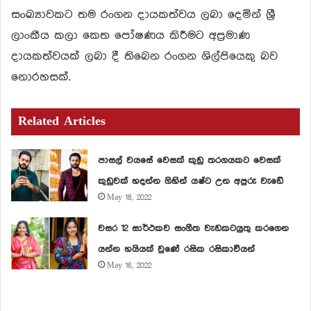
සංඛ්‍යාවකට තම රංගන දායකත්වය ලබා දෙමින් ශ්‍රී
ලාංකීය කලා කෙත පෝෂණය කිරීමට අප්‍රමාණ
දායකත්වයක් ලබා දී තිබෙන රංගන ශිල්පියෙකු බව
නොරහසක්.
Related Articles
පාසල් වයසේ වෙසක් කුඩු තරගයකට වෙසක්
කුඩුවක් හදන්න ගිහින් යෂ්ට උන අපුරු වැඩේ
May 18, 2022
වසර 12 සාර්ථකව සංගීත වැඩකටයුතු කරගෙන
යන්න හයියක් වුණේ රසික රසිකාවියන්
May 16, 2022