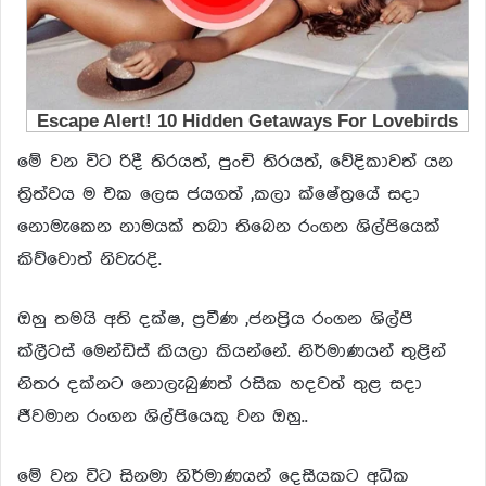
මේ වන විට රිදී තිරයත්, පුංචි තිරයත්, වේදිකාවත් යන
ත්‍රිත්වය ම එක ලෙස ජයගත් ,කලා ක්ෂේත්‍රයේ සදා
නොමැකෙන නාමයක් තබා තිබෙන රංගන ශිල්පියෙක්
කිව්වොත් නිවැරදි.
ඔහු තමයි අති දක්ෂ, ප්‍රවීණ ,ජනප්‍රිය රංගන ශිල්පී
ක්ලීටස් මෙන්ඩිස් කියලා කියන්නේ. නිර්මාණයන් තුළින්
නිතර දක්නට නොලැබුණත් රසික හදවත් තුළ සදා
ජීවමාන රංගන ශිල්පියෙකු වන ඔහු..
මේ වන විට සිනමා නිර්මාණයන් දෙසීයකට අධික