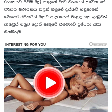
රංගනයට පිවිසි මුල් කාලයේ වැඩි වශයෙන් දුෂ්ටයාගේ
චරිතය නිරූපණය කළත් ඔහුගේ දස්කම් හඳුනාගත්
බොහෝ රසිකයින් ඔහුව ආදරයෙන් වැළඳ ගනු ලැබූවත්
ඇතමුන් ඔහුට දොස් නැගුවේ සිනමාවේ දුෂ්ටයා යැයි
කියමිනුයි.