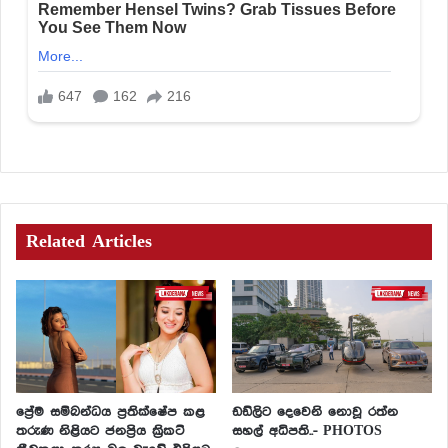
Related Articles
ප්‍රේම සම්බන්ධය ප්‍රතික්ෂේප කළ
ඩඩ්ලිට දෙවෙනි නොවූ රත්න
තරුණ නිළියට ජනප්‍රිය ක්‍රිකට්
සහල් අධිපති..- PHOTOS