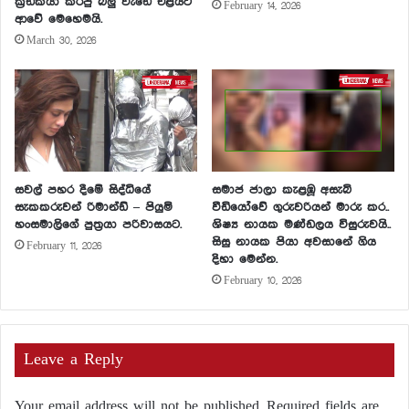
ක්‍රීඩකයා කරපු බලු වැඩේ එළියට
February 14, 2026
ආවේ මෙහෙමයි.
March 30, 2026
සවල් පහර දීමේ සිද්ධියේ
සමාජ ජාලා කැළඹූ අසැබි
සැකකරුවන් රිමාන්ඩ් – පියුමි
වීඩියෝවේ ගුරුවරියන් මාරු කර..
හංසමාලිගේ පුත්‍රයා පරිවාසයට.
ශිෂ්‍ය නායක මණ්ඩලය විසුරුවයි..
සිසු නායක පියා අවසානේ ගිය
February 11, 2026
දිහා මෙන්න.
February 10, 2026
Leave a Reply
Your email address will not be published.
Required fields are