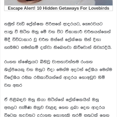
නමුත් වැඩි ප්‍රේක්ෂක පිරිසගේ ආදරයට, ගෞරවයට
පාත්‍ර වී සිටින ඔහු මේ වන විට ඒකාකාරී චරිතයන්ගෙන්
මිදී විවිධාකාර වූ චරිත ඔස්සේ ප්‍රේක්ෂක සිත් දිනා
ගැනීමට සමත්කම් දක්වා තිබෙනවා කිව්වොත් නිවැරදියි.
රංගන ක්ෂේත්‍රයට බිහිවූ වාසනාවන්තම රංගන
ශිල්පියෙකු වන ඔහුට එදා මෙන්ම අදටත් දේශීය මෙන්ම
විදේශීය රසික රසිකාවියන්ගේ ආදරය නොඅඩුව හිමි
වන අතර
ඒ පිළිබඳව ඔහු කියා සිටින්නේ ප්‍රේක්ෂකයින් ඔහු
අසලට පැමිණ ඔහුව වැළඳ ගෙන ලබා දෙන ආදරය
විටෙක හදවතට දරාගත නොහැකි තරම් සතුටක් ගෙන