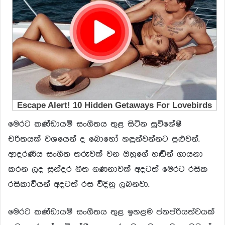
මෙරට කණ්ඩායම් සංගීතය තුළ සිටින සුවිශේෂී
චරිතයක් වශයෙන් ද බොහෝ හඳුන්වන්නට පුළුවන්.
ආදරණීය සංගීත තරුවක් වන ඔහුගේ හඬින් ගායනා
කරන ලද සුන්දර ගීත ගණනාවක් අදටත් මෙරට රසික
රසිකාවියන් අදටත් රස විදිනු ලබනවා.
මෙරට කණ්ඩායම් සංගීතය තුළ ඉහළම ජනප්රියත්වයක්