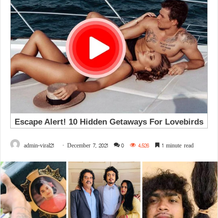
admin-viral21
December 7, 2021
0
4,526
1 minute read