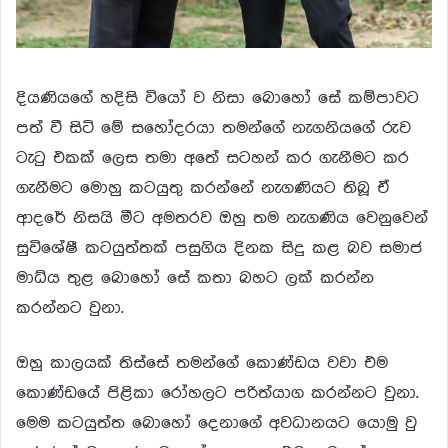
දියණියගේ හදිසි වියෝ ව නිසා බොහෝ සේ කම්පාවට
පත් වී සිටි මේ සහෝදරයා තමන්ගේ නැගනියගේ රුව
ටැටු එකක් ලෙස තමා අතේ සටහන් කර ගැනීමට කර
ගැනීමට මොහු කටයුතු කරන්නේ නැගණියට තිබූ ඒ
ආදරේ නිසයි මීට අමතරව ඔහු තම නැගණිය වෙනුවෙන්
සුවිශේෂී කටයුත්තක් පසුගිය දිනක සිදු කළ බව සමාජ
මාධ්ය තුළ බොහෝ සේ කතා බහට ලක් කරන්න
කරන්නට වුනා.
ඔහු කාලයක් තිස්සේ තමන්ගේ කොණ්ඩය වවා එම
කොණ්ඩයේ පිළිකා රෝහලට පරිත්යාග කරන්නට වුනා.
මෙම කටයුත්ත බොහෝ දෙනාගේ අවධානයට යොමු වු