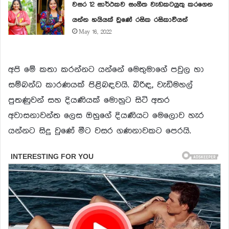
වසර 12 සාර්ථකව සංගීත වැඩකටයුතු කරගෙන
යන්න හයියක් වුණේ රසික රසිකාවියන්
May 16, 2022
අපි මේ කතා කරන්නට යන්නේ මෙතුමාගේ පවුල හා
සම්බන්ධ කාරණයක් පිළිබඳවයි. බිරිඳ, වැඩිමහල්
පුතණුවන් සහ දියණියක් මොහුට සිටි අතර
අවාසනාවන්ත ලෙස ඔහුගේ දියණියට මෙලොව හැර
යන්නට සිදු වුණේ මීට වසර ගණනාවකට පෙරයි.