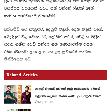
ලබා කරගත් සුවිශේෂී කලාකරුවෙකු වන මොහු වඩාත්
ජනප්රිය චරිතයක් බවට පත් වන්නේ ෆ්ලෑෂ් බෑක්
සංගීත කණ්ඩායම නිසාවෙනි.
අප්පච්චී මට තැලුවට, දෙලුම් මලක්, දෙහි මලක් වගේ,
බෙල්ලන් විල වෙහෙරට, දෝතින් අරන්, ඩේලියා මලින්
සුවඳ ගන්න වෙඩි සුන්දර ගීත ගණනාවක්ම රසික
රසිකාවියන්ට දායාද කරන ලද සුවිශේෂී සංගීත
ශිල්පියෙකු වේ.
Related Articles
පාසල් වයසේ වෙසක් කුඩු තරගයකට වෙසක්
කුඩුවක් හදන්න ගිහින් යෂ්ට උන අපුරු වැඩේ
May 18, 2022