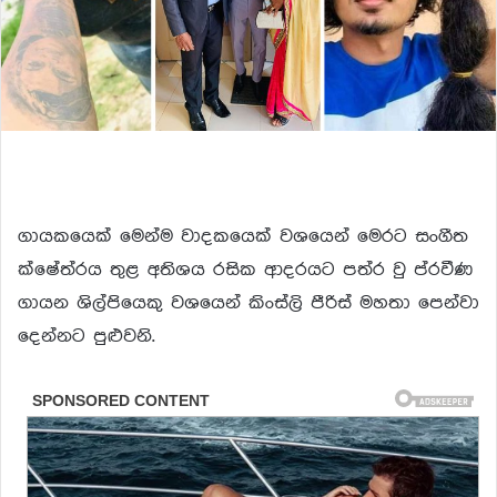
ගායකයෙක් මෙන්ම වාදකයෙක් වශයෙන් මෙරට සංගීත
ක්ෂේත්රය තුළ අතිශය රසික ආදරයට පත්ර වු ප්රවීණ
ගායන ශිල්පියෙකු වශයෙන් කිංස්ලි පීරිස් මහතා පෙන්වා
දෙන්නට පුළුවනි.