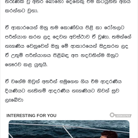
තරුණක් වු අතර බොහෝ දෙනෙකු එම කටයුත්ත අගය
කරන්නට වුනා.
ඒ ආකාරයෙන් ඔහු තම කොණ්ඩය පිළි කා රෝහලට
පරිත්යාග කරන ලද දෙවන අවස්ථාව ඒ වුණා. තමන්ගේ
නැගණිය වෙනුවෙන් ඔහු මේ ආකාරයෙන් සිදුකරන ලද
ඒ උතුම් පරිත්යාගය පිළිබඳ අප හදවතින්ම ඔහුට
ගෞරව කළ යුතුයි.
ඒ වගේම ඔවුන් අතරින් සමුගෙන ගිය එම ආදරණීය
දියණියට නැතිනම් ආදරණීය නැගණියට නිවන් සුව
ලැබේවා