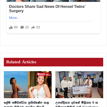
Related Articles
ප්‍රේම සම්බන්ධය ප්‍රතික්ෂේප කළ
උපන්දිනය දවසේ මිලියන 6 ක