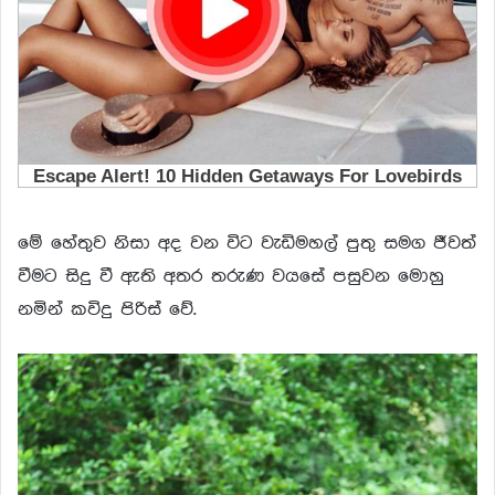
මේ හේතුව නිසා අද වන විට වැඩිමහල් පුතු සමග ජීවත්
වීමට සිදු වී ඇති අතර තරුණ වයසේ පසුවන මොහු
නමින් කවිදු පිරිස් වේ.