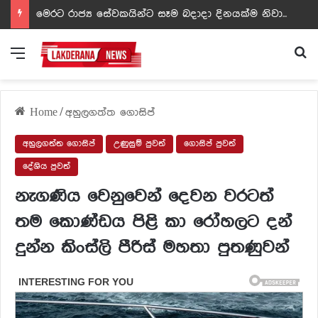
ඩඩ්ලිට දෙවෙනි නොවූ රත්න සහල් අධිපති..- PHOTOS
Menu
Se
Home
/
අහුලගත්ත ගොසිප්
අහුලගත්ත ගොසිප්
උණුසුම් පුවත්
ගොසිප් පුවත්
දේශිය පුවත්
නැගණිය වෙනුවෙන් දෙවන වරටත්
තම කොණ්ඩය පිළි කා රෝහලට දන්
දුන්න කිංස්ලි පීරිස් මහතා පුතණුවන්