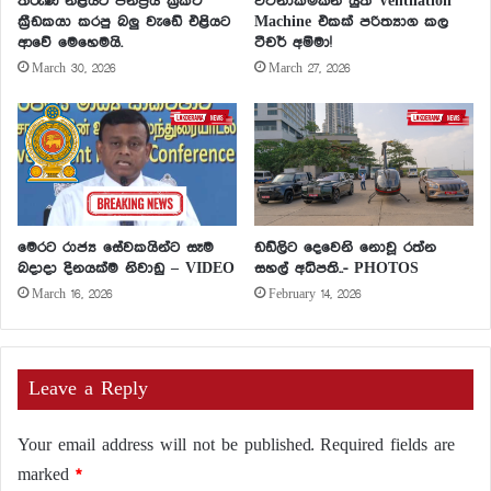
තරුණ නිළියට ජනප්‍රිය ක්‍රිකට්
වටිනාකමකින් යුත් Ventilation
ක්‍රීඩකයා කරපු බලු වැඩේ එළියට
Machine එකක් පරිත්‍යාග කල
ආවේ මෙහෙමයි.
ටීචර් අම්මා!
March 30, 2026
March 27, 2026
මෙරට රාජ්‍ය සේවකයින්ට සෑම
ඩඩ්ලිට දෙවෙනි නොවූ රත්න
බදාදා දිනයක්ම නිවාඩු – VIDEO
සහල් අධිපති..- PHOTOS
March 16, 2026
February 14, 2026
Leave a Reply
Your email address will not be published.
Required fields are
marked
*