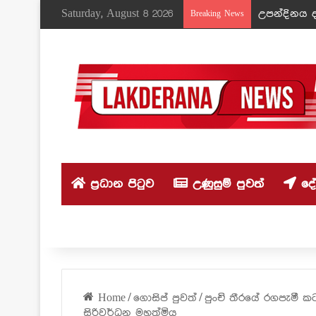
Saturday, August 8 2026
උපන්දිනය ද
Breaking News
ප්‍රධාන පිටුව
උණුසුම් පුවත්
දේශ
Home
/
ගොසිප් පුවත්
/
පුංචි තීරයේ රගපැමී කට
සිරිවර්ධන මහත්මිය