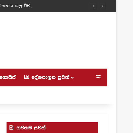
ත්‍යාග කල ටීචර් අම්මා!
ගොසිප්
දේශපාලන පුවත්
Random Article
නවතම පුවත්