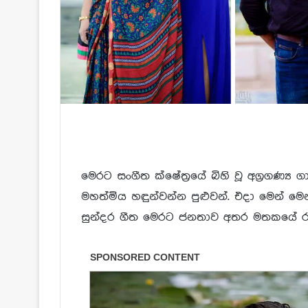
මෙරට සංගීත ක්ෂේත්‍රයේ බිහි වූ අග්‍රගණ්‍ය 
මහත්මිය හඳුන්වන්න පුළුවන්. එදා මෙන් 
සුන්දර ගීත මෙරට ජනතාව අතර මතකයේ රැද