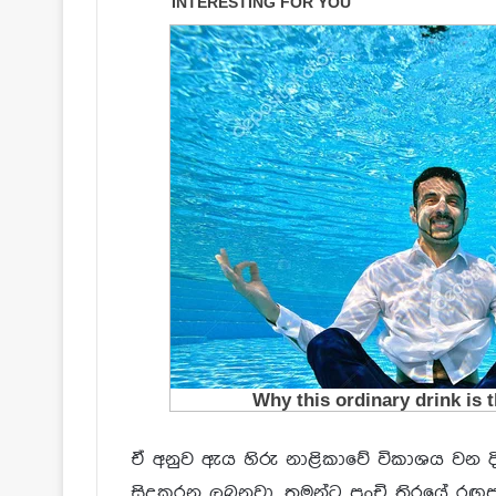
ඒ අනුව ඇය හිරු නාළිකාවේ විකාශය වන දිව
සිදුකරනු ලබනවා. තමන්ට පුංචි තිරයේ රඟ