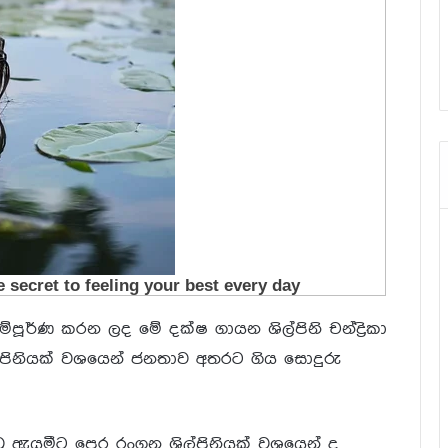
පූර්ණ කරන ලද මේ දක්ෂ ගායන ශිල්පිනි චන්ද්‍රිකා
ල්පිනියක් වශයෙන් ජනතාව අතරට ගිය සොදුරු
ූ ඇයමීට පෙර රංගන ශිල්පිනියක් වශයෙන් ද