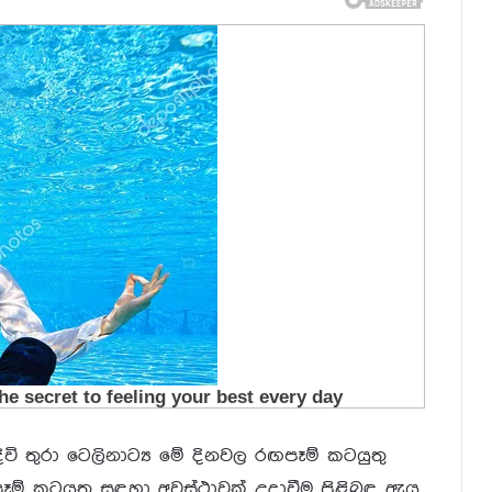
ි තුරා ටෙලිනාට්‍ය මේ දිනවල රඟපෑම් කටයුතු
පෑම් කටයුතු සඳහා අවස්ථාවක් උදාවීම පිළිබඳ ඇය