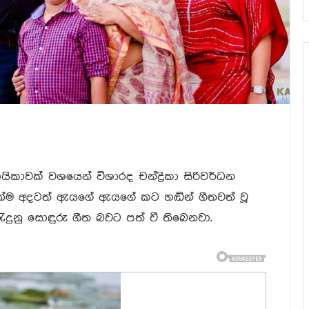
ගායිකාවක් වශයෙන් විශාරද චන්ද්‍රිකා සිරිවර්ධන
මෙන්ම අදටත් ඇයගේ ඇයගේ කට හඬින් ගීතවත් වූ
ුනු සොඳුරු ගීත බවට පත් වී තිබෙනවා.