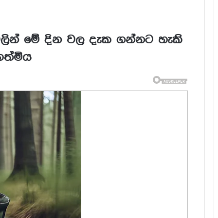
වලින් මේ දින වල දැක ගන්නට හැකි
හත්මිය