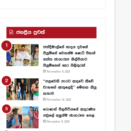
ජනප්‍රීය පුවත්
ජන්දිමාල්ගේ සාදය දවසේ
පියුමිගේ වෙනස්ම ෂොට් එකක්
ගත්ත ඡායාරූප ශිල්පියාට
පියුමිගෙන් සැර පිළිතුරක්
November 11, 2021
“පලවෙනි පාරට ආදරේ කීවේ
වාහනේ ඇතුලෙදි” මේනක කියූ
කතාව
November 21, 2021
රොෂාන් පිලපිටියගේ ආදරණීය
පවුලේ අලුත්ම ඡායාරූප පෙළ
December 11, 2021