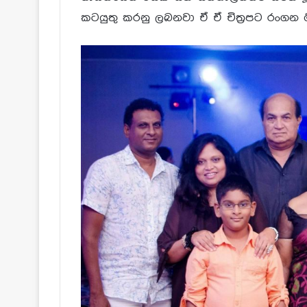
කටයුතු කරනු ලබනවා ඒ ඒ චිත්‍රපට රංගන ශ