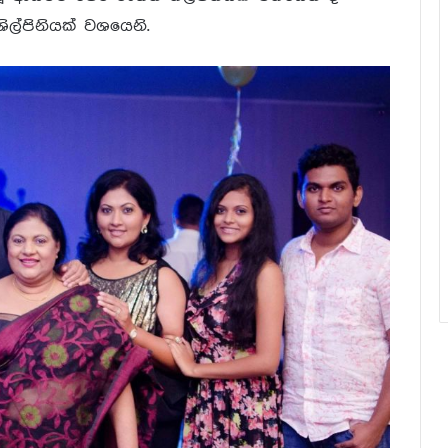
ිල්පිනියක් වශයෙනි.