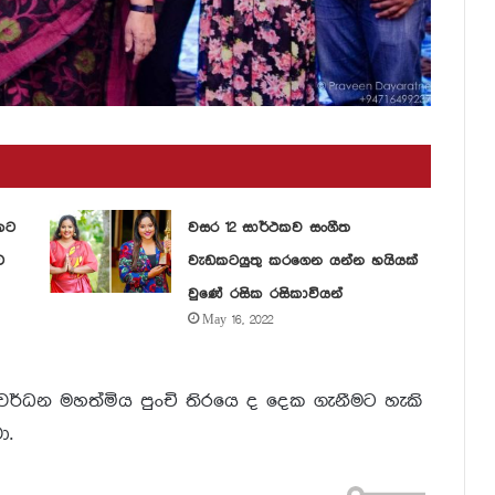
කට
වසර 12 සාර්ථකව සංගීත
ට
වැඩකටයුතු කරගෙන යන්න හයියක්
වුණේ රසික රසිකාවියන්
May 16, 2022
ිරිවර්ධන මහත්මිය පුංචි තිරයෙ ද දෙක ගැනීමට හැකි
ා.