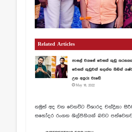
Related Articles
පාසල් වයසේ වෙසක් කුඩු තරගය
වෙසක් කුඩුවක් හදන්න ගිහින් යෂ්
උන අපුරු වැඩේ
May 18, 2022
නමුත් අද වන වෙනවිට විශාරද චන්ද්‍රිකා ස
සහෝදර රංගන ශිල්පිනියක් බවට පත්වෙනව