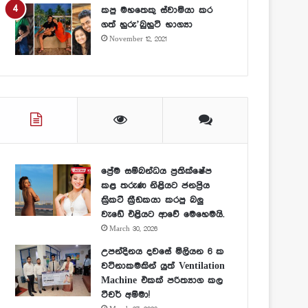
කපු මහතෙකු ස්වාමියා කර
ගත් හුරු’බුහුටි භාග්‍යා
November 12, 2021
ප්‍රේම සම්බන්ධය ප්‍රතික්ෂේප
කළ තරුණ නිළියට ජනප්‍රිය
ක්‍රිකට් ක්‍රීඩකයා කරපු බලු
වැඩේ එළියට ආවේ මෙහෙමයි.
March 30, 2026
උපන්දිනය දවසේ මිලියන 6 ක
වටිනාකමකින් යුත් Ventilation
Machine එකක් පරිත්‍යාග කල
ටීචර් අම්මා!