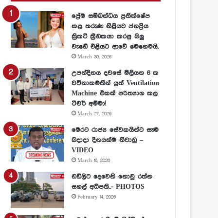
ප්‍රේම සම්බන්ධය ප්‍රතික්ෂේප
කළ තරුණ නිළියට ජනප්‍රිය
ක්‍රිකට් ක්‍රීඩකයා කරපු බලු
වැඩේ එළියට ආවේ මෙහෙමයි.
March 30, 2026
උපන්දිනය දවසේ මිලියන 6 ක
වටිනාකමකින් යුත් Ventilation
Machine එකක් පරිත්‍යාග කල
ටීචර් අම්මා!
March 27, 2026
මෙරට රාජ්‍ය සේවකයින්ට සෑම
බදාදා දිනයක්ම නිවාඩු –
VIDEO
March 16, 2026
ඩඩ්ලිට දෙවෙනි නොවූ රත්න
සහල් අධිපති..- PHOTOS
February 14, 2026