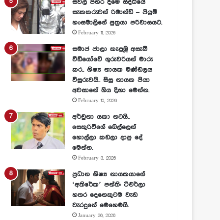
සවල් පහර දීමේ සිද්ධියේ
සැකකරුවන් රිමාන්ඩ් – පියුමි
හංසමාලිගේ පුත්‍රයා පරිවාසයට.
February 11, 2026
සමාජ ජාලා කැළඹූ අසැබි
වීඩියෝවේ ගුරුවරියන් මාරු
කර.. ශිෂ්‍ය නායක මණ්ඩලය
විසුරුවයි.. සිසු නායක පියා
අවසානේ ගිය දිහා මෙන්න.
February 10, 2026
අර්චුනා යකා නටයි..
සෙකුරිටිගේ බෙල්ලෙන්
හොල්ලා කඩලා දාපු දේ
මෙන්න.
February 3, 2026
ප්‍රධාන ශිෂ්‍ය නායකයාගේ
‘අතිරේක’ පන්ති: ටීචර්ලා
හතර දෙනෙකුටම වැඩ
වැරදුනේ මෙහෙමයි.
January 26, 2026