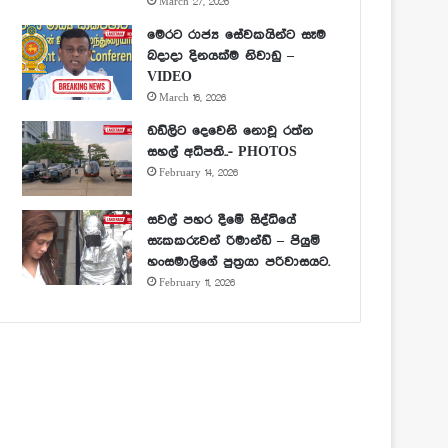
March 27, 2026
මෙරට රාජ්‍ය සේවකයින්ට සෑම
බදාදා දිනයක්ම නිවාඩු –
VIDEO
March 16, 2026
ඩඩ්ලිට දෙවෙනි නොවූ රත්න
සහල් අධිපති..- PHOTOS
February 14, 2026
සවල් පහර දීමේ සිද්ධියේ
සැකකරුවන් රිමාන්ඩ් – පියුමි
හංසමාලිගේ පුත්‍රයා පරිවාසයට.
February 11, 2026