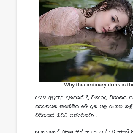
වයස අවුරුදු දහසයේ දී විශාරද විභාගය සම්
සිරිවර්ධන මහත්මිය මේ දින වල රංගන ශි
චරිතයක් බවට පත්වෙනවා .
ගායනයෙන් රසික සිත් සනහාලන්නට සමත් ව