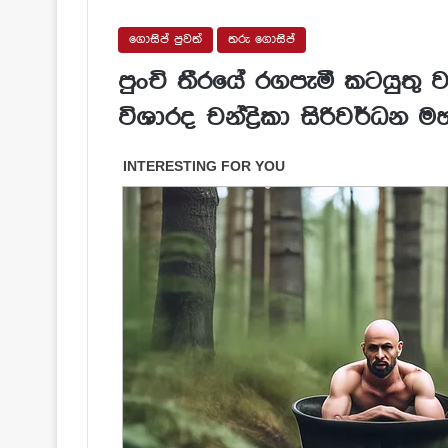
ගොසිප් පුවත්
තරු ගොසිප්
පුංචි තීරයේ රගපැමී කටයුතු 
විශාරද චන්ද්‍රිකා සිරිවර්ධන ම