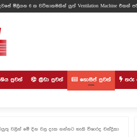
වසේ මිලියන 6 ක වටිනාකමකින් යුත් Ventilation Machine එකක් පරි
ිය පුවත්
ක්‍රීඩා පුවත්
ගොසිප් පුවත්
තරු 
යුතු වලින් මේ දින වල දැක ගන්නට හැකි විශාරද චන්ද්‍රිකා