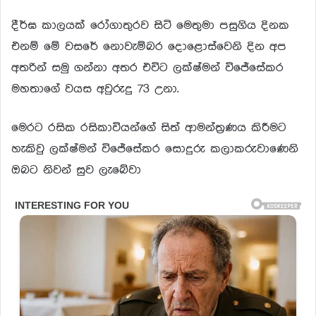
දීර්ඝ කාලයක් රෝගාතුරව සිටි මෙතුමා පසුගිය දිනක
එනම් මේ වසරේ නොවැම්බර දොළොස්වෙනි දින අප
අතරින් සමු ගන්නා අතර එවිට ලක්ෂ්මන් විජේසේකර
මහතාගේ වයස අවුරුදු 73 උනා.
මෙරට රසික රසිකාවියන්ගේ සිත් ආමන්ත්‍රණය කිරීමට
හැකිවු ලක්ෂ්මන් විජේසේකර සොදුරු කලාකරුවාණෙනි
ඔබට නිවන් සුව ලැබේවා