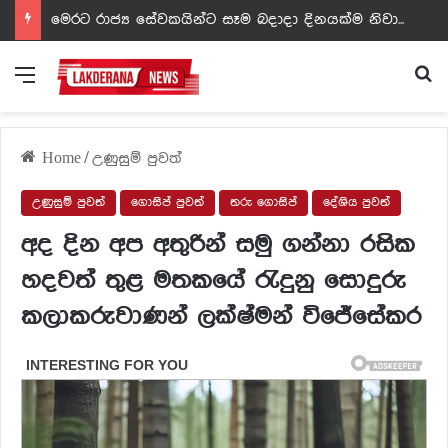
ඩඩ්ලිට දෙවෙනි නොවූ රත්න සහල් අධිපති..- PHOTOS
Menu
Se
Home
/
උණුසුම් පුවත්
උණුසුම් පුවත්
ගොසිප් පුවත්
තරු ගොසිප්
දේශිය පුවත්
අද දින අප අතුරින් සමු ගන්නා රසික
හදවත් තුළ මතකයේ රැදුනු සොදුරු
කලාකරුවාණන් ලක්ෂ්මන් විජේසේකර