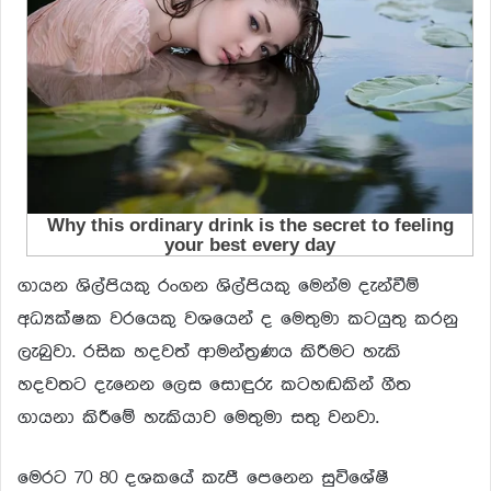
ගායන ශිල්පියකු රංගන ශිල්පියකු මෙන්ම දැන්වීම්
අධ්‍යක්ෂක වරයෙකු වශයෙන් ද මෙතුමා කටයුතු කරනු
ලැබුවා. රසික හදවත් ආමන්ත්‍රණය කිරීමට හැකි
හදවතට දැනෙන ලෙස සොඳුරු කටහඬකින් ගීත
ගායනා කිරීමේ හැකියාව මෙතුමා සතු වනවා.
මෙරට 70 80 දශකයේ කැපී පෙනෙන සුවිශේෂී