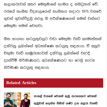
කලාකරුවන් අතර මෙතුමාගේ නාමය ද සනිටුහන් වේ.
රජයේ සංගීත විද්‍යාලයෙන් සංගීතය හදාරා 1975 වසරේ
ගුවන් ගුවන්විදුලි සරල ගී පරීක්ෂණයෙන් සමත් වන්නට
මෙතුමා සමත් වෙනවා.
ගීත ගායනා කටයුතුවලට වඩා මෙතුමා වැඩි කැමැත්තක්
දක්වනු ලබන්නේ අධ්‍යක්ෂණ කටයුතු සඳහාය. ඒ අනුව
එතුමා වැඩි නැඹුරුතාවක් දක්වනු ලබන්නේ වැරදි
දැන්වීම් නිර්මාණයට, අධ්‍යක්ෂණයට හා ටෙලි නාට්‍ය
නිර්මාණ කටයුතු සඳහාය.
Related Articles
පාසල් වයසේ වෙසක් කුඩු තරගයකට වෙසක්
කුඩුවක් හදන්න ගිහින් යෂ්ට උන අපුරු වැඩේ