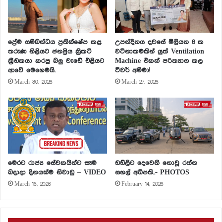
ප්‍රේම සම්බන්ධය ප්‍රතික්ෂේප කළ
උපන්දිනය දවසේ මිලියන 6 ක
තරුණ නිළියට ජනප්‍රිය ක්‍රිකට්
වටිනාකමකින් යුත් Ventilation
ක්‍රීඩකයා කරපු බලු වැඩේ එළියට
Machine එකක් පරිත්‍යාග කල
ආවේ මෙහෙමයි.
ටීචර් අම්මා!
March 30, 2026
March 27, 2026
මෙරට රාජ්‍ය සේවකයින්ට සෑම
ඩඩ්ලිට දෙවෙනි නොවූ රත්න
බදාදා දිනයක්ම නිවාඩු – VIDEO
සහල් අධිපති..- PHOTOS
March 16, 2026
February 14, 2026