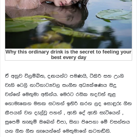
ඒ අනුව විලම්බිත, දඟයන්ට පමණයි, ටිකිරි සහ උංගි
වැනි ටෙලි නාට්‍නාට්‍යවල සංගීත අධ්‍යක්ෂණය සිදු
වන්නේ මෙතුමා අතින්ය. මෙරට රසික හදවත් තුළ
නොමැකෙන මතක සටහන් ඉතිරි කරන ලද සොඳුරු ගීත
කීපයක් වන දැල්වූ පහන් , ඇති දේ ඇති සැටියෙන් ,
සුපෙම් හැඟුම් ඔබෙන් එපා, සිනා පිපෙනා මේ වසන්තය
යන ගීත ගීත ගැයෙන්නේ මෙතුමාගේ කටහඬිනි.