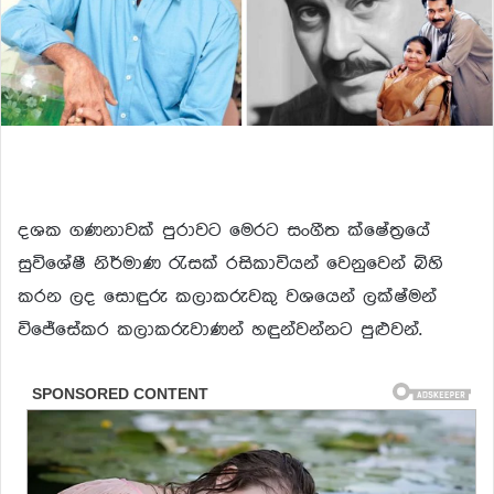
දශක ගණනාවක් පුරාවට මෙරට සංගීත ක්ෂේත්‍රයේ
සුවිශේෂී නිර්මාණ රැසක් රසිකාවියන් වෙනුවෙන් බිහි
කරන ලද සොඳුරු කලාකරුවකු වශයෙන් ලක්ෂ්මන්
විජේසේකර කලාකරුවාණන් හඳුන්වන්නට පුළුවන්.