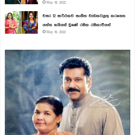
May 18, 2022
වසර 12 සාර්ථකව සංගීත වැඩකටයුතු කරගෙන
යන්න හයියක් වුණේ රසික රසිකාවියන්
May 16, 2022