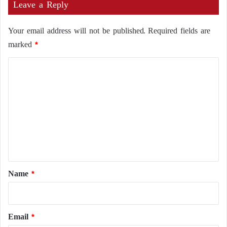
Leave a Reply
Your email address will not be published.
Required fields are
marked
*
C
o
m
m
e
n
t
*
Name
*
Email
*