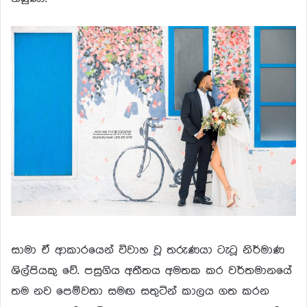
සාමා ඒ ආකාරයෙන් විවාහ වූ තරුණයා ටැටූ නිර්මාණ
ශිල්පියකු වේ. පසුගිය අතීතය අමතක කර වර්තමානයේ
තම නව පෙම්වතා සමඟ සතුටින් කාලය ගත කරන