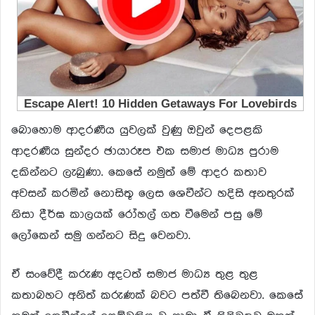
බොහොම ආදරණීය යුවලක් වුණු ඔවුන් දෙපළකි
ආදරණීය සුන්දර ඡායාරූප එක සමාජ මාධ්‍ය පුරාම
දකින්නට ලැබුණා. කෙසේ නමුත් මේ ආදර කතාව
අවසන් කරමින් නොසිතූ ලෙස ශෙවීන්ට හදිසි අනතුරක්
නිසා දීර්ඝ කාලයක් රෝහල් ගත වීමෙන් පසු මේ
ලෝකෙන් සමු ගන්නට සිදු වෙනවා.
ඒ සංවේදී කරුණ අදටත් සමාජ මාධ්‍ය තුළ තුළ
කතාබහට අනිත් කරුණක් බවට පත්වී තිබෙනවා. කෙසේ