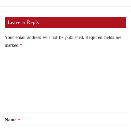
Leave a Reply
Your email address will not be published.
Required fields are
marked
*
C
o
m
m
e
n
t
*
Name
*