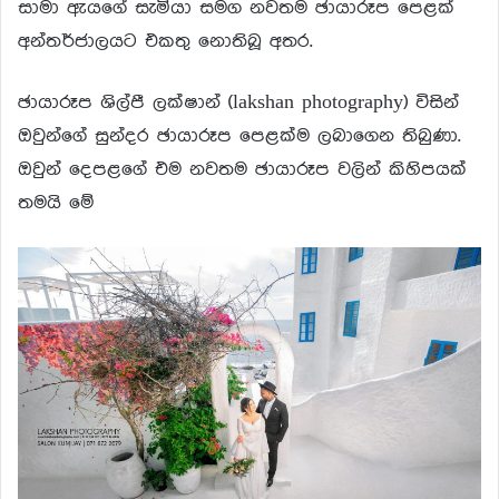
සාමා ඇයගේ සැමියා සමග නවතම ඡායාරූප පෙළක්
අන්තර්ජාලයට එකතු නොතිබූ අතර.
ඡායාරූප ශිල්පී ලක්ෂාන් (lakshan photography) විසින්
ඔවුන්ගේ සුන්දර ඡායාරූප පෙළක්ම ලබාගෙන තිබුණා.
ඔවුන් දෙපළගේ එම නවතම ඡායාරූප වලින් කිහිපයක්
තමයි මේ