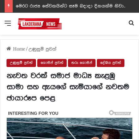
ඩඩ්ලිට දෙවෙනි නොවූ රත්න සහල් අධිපති..- PHOTOS
Menu
Se
Home
/
උණුසුම් පුවත්
උණුසුම් පුවත්
ගොසිප් පුවත්
තරු ගොසිප්
දේශිය පුවත්
නැවත වරක් සමාජ මාධ්‍ය කැළඹු
සාමා සහ ඇයගේ සැමියාගේ නවතම
ඡායාරූප පෙළ