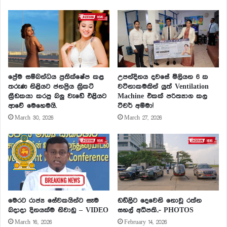
ප්‍රේම සම්බන්ධය ප්‍රතික්ෂේප කළ
උපන්දිනය දවසේ මිලියන 6 ක
තරුණ නිළියට ජනප්‍රිය ක්‍රිකට්
වටිනාකමකින් යුත් Ventilation
ක්‍රීඩකයා කරපු බලු වැඩේ එළියට
Machine එකක් පරිත්‍යාග කල
ආවේ මෙහෙමයි.
ටීචර් අම්මා!
March 30, 2026
March 27, 2026
මෙරට රාජ්‍ය සේවකයින්ට සෑම
ඩඩ්ලිට දෙවෙනි නොවූ රත්න
බදාදා දිනයක්ම නිවාඩු – VIDEO
සහල් අධිපති..- PHOTOS
March 16, 2026
February 14, 2026