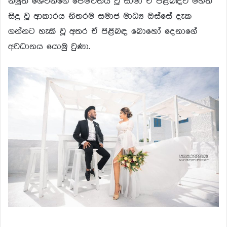
නමුත් ශෙවීන්ගේ පෙම්වතිය වූ සාමා ඒ පිළිබඳව මහත්
සිදු වූ ආකාරය නිතරම සමාජ මාධ්‍ය ඔස්සේ දැක
ගන්නට හැකි වූ අතර ඒ පිළිබඳ බොහෝ දෙනාගේ
අවධානය යොමු වුණා.