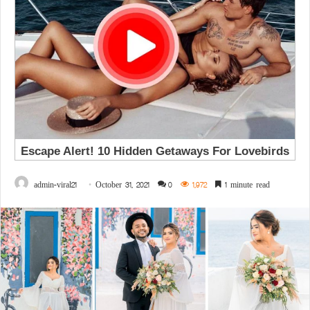
admin-viral21
October 31, 2021
0
1,972
1 minute read