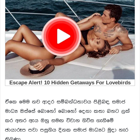
ඒකෙ මෙම නව ආදර සම්බන්ධතාවය පිළිබඳ සමාජ
මාධ්‍ය ඔස්සේ බොහෝ බොහෝ දෙනා කතා බහට ලක්
කර අතර ඇය ඔහු සමඟ විවාහ ගිවිස ගැනීමේ
ඡායාරූප පවා පසුගිය දිනක සමාජ මාධ්‍යට මුදා හැර
තිබුණා.