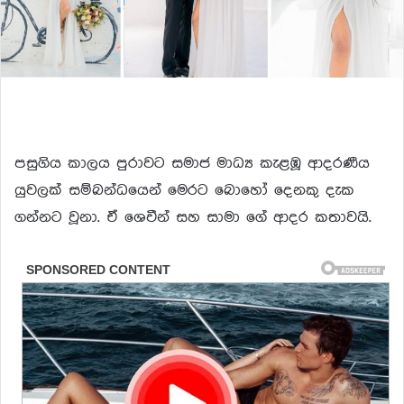
පසුගිය කාලය පුරාවට සමාජ මාධ්‍ය කැළඹූ ආදරණීය
යුවලක් සම්බන්ධයෙන් මෙරට බොහෝ දෙනකු දැක
ගන්නට වූනා. ඒ ශෙවීන් සහ සාමා ගේ ආදර කතාවයි.