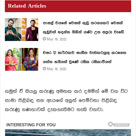
Related Articles
පාසල් වයසේ වෙසක් කුඩු තරගයකට වෙසක්
කුඩුවක් හදන්න ගිහින් යෂ්ට උන අපුරු වැඩේ
May 18, 2022
වසර 12 සාර්ථකව සංගීත වැඩකටයුතු කරගෙන
යන්න හයියක් වුණේ රසික රසිකාවියන්
May 16, 2022
නමුත් ඒ සියලු කරුණු අමතක කර දමමින් මේ වන විට
සාමා පිළිබඳ සහ ඇයගේ අලුත් පෙම්වතා පිළිබඳ
කරුණු ගණනාවක් දැකගැනීමට හැකි වනවා.