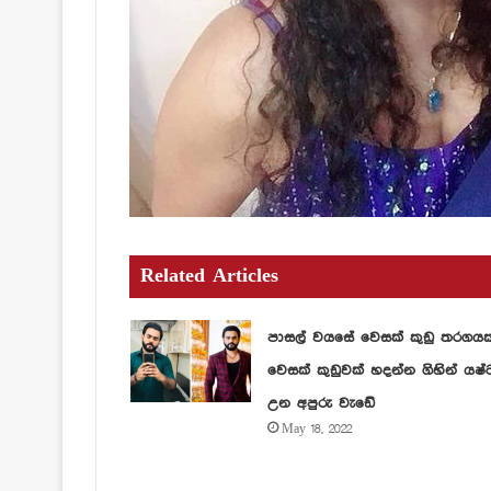
Related Articles
පාසල් වයසේ වෙසක් කුඩු තරගය
වෙසක් කුඩුවක් හදන්න ගිහින් යෂ්
උන අපුරු වැඩේ
May 18, 2022