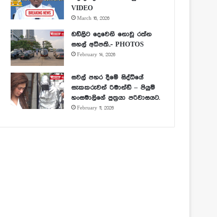
VIDEO
March 16, 2026
ඩඩ්ලිට දෙවෙනි නොවූ රත්න
සහල් අධිපති..- PHOTOS
February 14, 2026
සවල් පහර දීමේ සිද්ධියේ
සැකකරුවන් රිමාන්ඩ් – පියුමි
හංසමාලිගේ පුත්‍රයා පරිවාසයට.
February 11, 2026