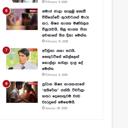
February 11, 2026
සමාජ ජාලා කැළඹූ අසැබි
වීඩියෝවේ ගුරුවරියන් මාරු
කර.. ශිෂ්‍ය නායක මණ්ඩලය
විසුරුවයි.. සිසු නායක පියා
අවසානේ ගිය දිහා මෙන්න.
February 10, 2026
අර්චුනා යකා නටයි..
සෙකුරිටිගේ බෙල්ලෙන්
හොල්ලා කඩලා දාපු දේ
මෙන්න.
February 3, 2026
ප්‍රධාන ශිෂ්‍ය නායකයාගේ
‘අතිරේක’ පන්ති: ටීචර්ලා
හතර දෙනෙකුටම වැඩ
වැරදුනේ මෙහෙමයි.
January 26, 2026