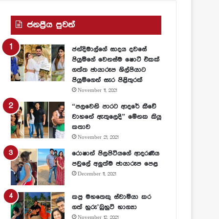
ජනප්‍රීය පුවත්
ජන්දිමාල්ගේ සාදය දවසේ
පියුමිගේ වෙනස්ම ෂොට් එකක්
ගත්ත ඡායාරූප ශිල්පියාට
පියුමිගෙන් සැර පිළිතුරක්
November 11, 2021
“පලවෙනි පාරට ආදරේ කීවේ
වාහනේ ඇතුලෙදි” මේනක කියූ
කතාව
November 21, 2021
රොෂාන් පිලපිටියගේ ආදරණීය
පවුලේ අලුත්ම ඡායාරූප පෙළ
December 11, 2021
කපු මහතෙකු ස්වාමියා කර
ගත් හුරු’බුහුටි භාග්‍යා
November 12, 2021