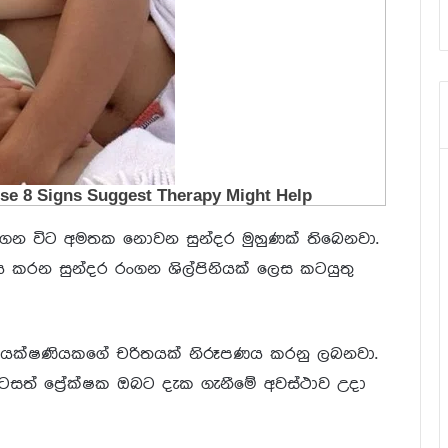
ෙන විට අමතක නොවන සුන්දර මුහුණක් තිබෙනවා.
ය කරන සුන්දර රංගන ශිල්පිනියක් ලෙස කටයුතු
ති යක්ෂණියකගේ චරිතයක් නිරූපණය කරනු ලබනවා.
ොටසත් ප්‍රේක්ෂක ඔබට දැක ගැනීමේ අවස්ථාව උදා