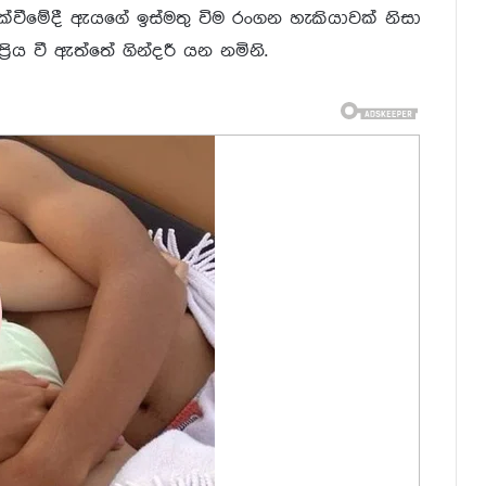
්වීමේදී ඇයගේ ඉස්මතු විම රංගන හැකියාවක් නිසා
ිය වී ඇත්තේ ගින්දරී යන නමිනි.