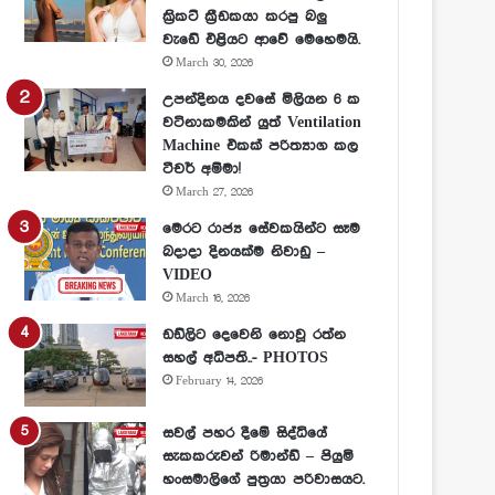
ක්‍රිකට් ක්‍රීඩකයා කරපු බලු
වැඩේ එළියට ආවේ මෙහෙමයි.
March 30, 2026
උපන්දිනය දවසේ මිලියන 6 ක
වටිනාකමකින් යුත් Ventilation
Machine එකක් පරිත්‍යාග කල
ටීචර් අම්මා!
March 27, 2026
මෙරට රාජ්‍ය සේවකයින්ට සෑම
බදාදා දිනයක්ම නිවාඩු –
VIDEO
March 16, 2026
ඩඩ්ලිට දෙවෙනි නොවූ රත්න
සහල් අධිපති..- PHOTOS
February 14, 2026
සවල් පහර දීමේ සිද්ධියේ
සැකකරුවන් රිමාන්ඩ් – පියුමි
හංසමාලිගේ පුත්‍රයා පරිවාසයට.