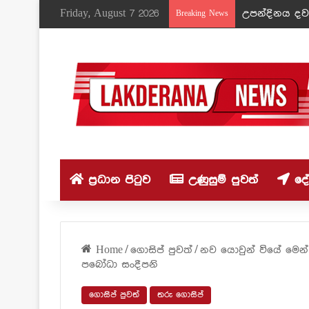
Friday, August 7 2026
උපන්දිනය දවස
Breaking News
ප්‍රධාන පිටුව
උණුසුම් පුවත්
දේශ
Home
/
ගොසිප් පුවත්
/
නව යොවුන් වියේ මෙන් ර
පබෝධා සංදීපනි
ගොසිප් පුවත්
තරු ගොසිප්