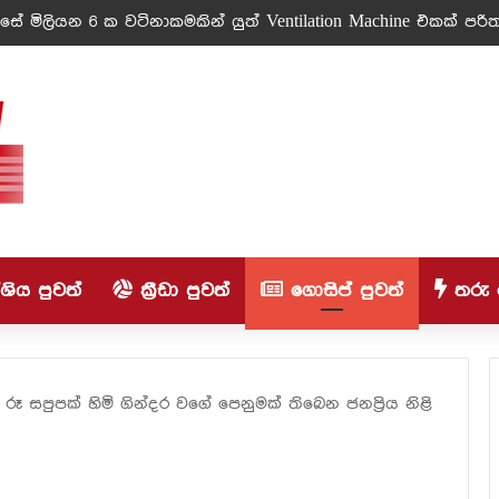
ේ මිලියන 6 ක වටිනාකමකින් යුත් Ventilation Machine එකක් පරිත්
ිය පුවත්
ක්‍රීඩා පුවත්
ගොසිප් පුවත්
තරු 
ූ සපුපක් හිමි ගින්දර වගේ පෙනුමක් තිබෙන ජනප්‍රිය නිළි