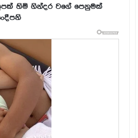
පක් හිමි ගින්දර වගේ පෙනුමක්
ංදීපනි