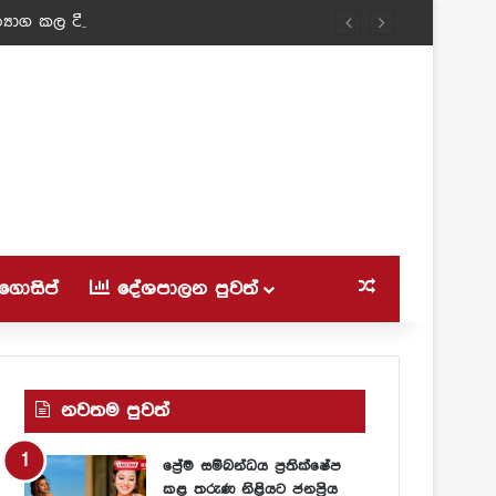
‍යාග කල ටීචර් අම්මා!
ගොසිප්
දේශපාලන පුවත්
Random Article
නවතම පුවත්
ප්‍රේම සම්බන්ධය ප්‍රතික්ෂේප
කළ තරුණ නිළියට ජනප්‍රිය