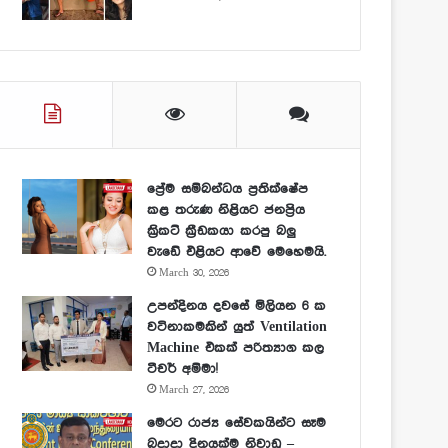
ප්‍රේම සම්බන්ධය ප්‍රතික්ෂේප
කළ තරුණ නිළියට ජනප්‍රිය
ක්‍රිකට් ක්‍රීඩකයා කරපු බලු
වැඩේ එළියට ආවේ මෙහෙමයි.
March 30, 2026
උපන්දිනය දවසේ මිලියන 6 ක
වටිනාකමකින් යුත් Ventilation
Machine එකක් පරිත්‍යාග කල
ටීචර් අම්මා!
March 27, 2026
මෙරට රාජ්‍ය සේවකයින්ට සෑම
බදාදා දිනයක්ම නිවාඩු –