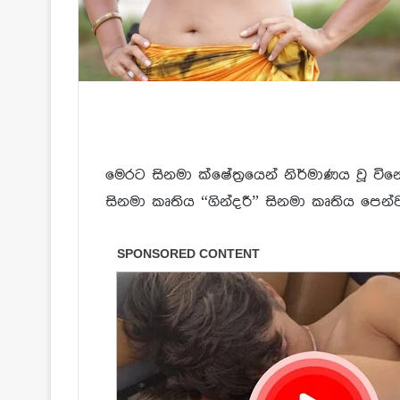
මෙරට සිනමා ක්ෂේත්‍රයෙන් නිර්මාණය වූ ව
සිනමා කෘතිය “ගින්දරී” සිනමා කෘතිය පෙන්