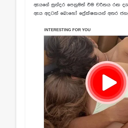
ඇයගේ සුන්දර පෙනුමත් එම චරිතය රඟ දැක
ඇය අදටත් බොහෝ ප්‍රේක්ෂකයන් අතර ජනප්‍ර