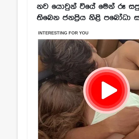
නව යොවුන් වියේ මෙන් රූ සපු
තිබෙන ජනප්‍රිය නිළි පබෝධා ස