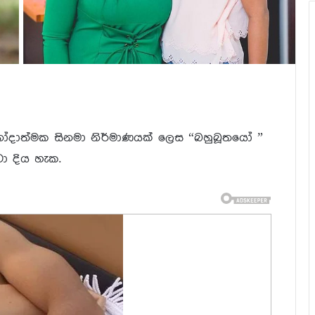
ිනෝදාත්මක සිනමා නිර්මාණයක් ලෙස “බහුබූතයෝ ”
වා දිය හැක.