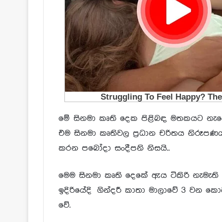
මේ සිනමා කෘති දෙක පිළිබඳ මතකයට නැග
එම සිනමා කෘතිවල ප්‍රධාන චරිතය නිරූපණ
කරන පබෝදා සංදීපනි නිසයි..
මෙම සිනමා කෘති දෙකේ ඇය ටිකිරි නැමැ
ඉදිරියේදි ගින්දරී කාතා මාලාවේ 3 වන ක
වේ.