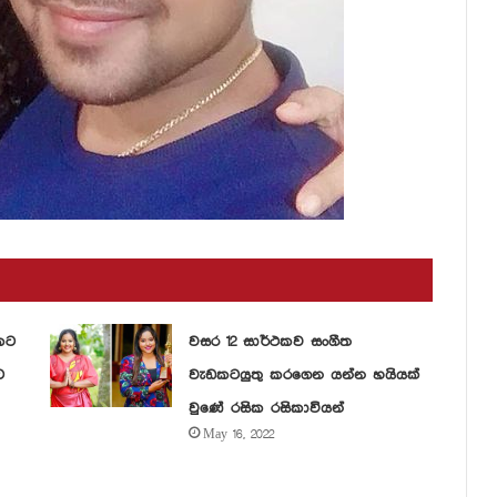
කට
වසර 12 සාර්ථකව සංගීත
ට
වැඩකටයුතු කරගෙන යන්න හයියක්
වුණේ රසික රසිකාවියන්
May 16, 2022