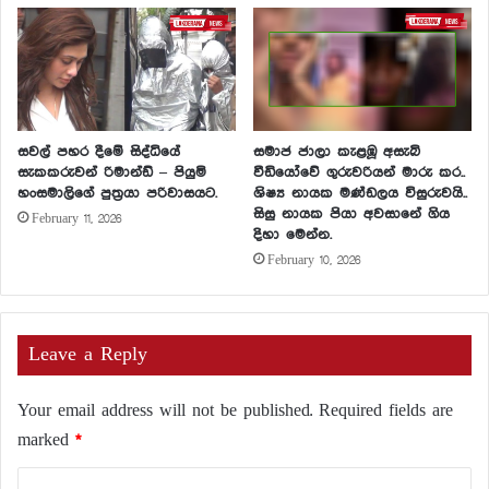
සවල් පහර දීමේ සිද්ධියේ
සමාජ ජාලා කැළඹූ අසැබි
සැකකරුවන් රිමාන්ඩ් – පියුමි
වීඩියෝවේ ගුරුවරියන් මාරු කර..
හංසමාලිගේ පුත්‍රයා පරිවාසයට.
ශිෂ්‍ය නායක මණ්ඩලය විසුරුවයි..
සිසු නායක පියා අවසානේ ගිය
February 11, 2026
දිහා මෙන්න.
February 10, 2026
Leave a Reply
Your email address will not be published.
Required fields are
marked
*
C