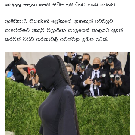
කටයුතු සඳහා පෙනී සිටීම දකින්නට හැකි වෙනවා.
ඇමරිකාව කියන්නේ ලෝකයේ අනෙකුත් රටවලට
සාපේක්ෂව ඇඳුම් විලාසිතා කාලයෙන් කාලයට අලුත්
කරමින් විවිධ තරඟාවලි පවත්වනු ලබන රටක්.