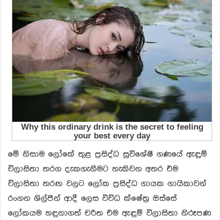
මේ නිසාම ලෝකේ තුළ ප්‍රසිද්ධ සුවිශේෂී ගණයේ ඇඳුම්
විලාසිතා තරග දැකගැනීමට හැකිවන අතර එම
විලාසිතා තරඟ වලට ලෝක ප්‍රසිද්ධ ගායක ගායිකාවන්
රංගන ශිල්පීන් ආදී ලෙස විවිධ ක්ෂේත්‍ර ඔස්සේ
ලෝකයම හඳුනාගත් චරිත එම ඇඳුම් විලාසිතා නිරූපණ