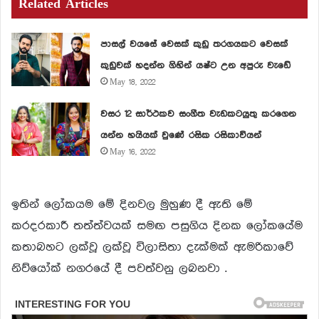
Related Articles
පාසල් වයසේ වෙසක් කුඩු තරගයකට වෙසක්
කුඩුවක් හදන්න ගිහින් යෂ්ට උන අපුරු වැඩේ
May 18, 2022
වසර 12 සාර්ථකව සංගීත වැඩකටයුතු කරගෙන
යන්න හයියක් වුණේ රසික රසිකාවියන්
May 16, 2022
ඉතින් ලෝකයම මේ දිනවල මුහුණ දී ඇති මේ
කරදරකාරී තත්ත්වයක් සමඟ පසුගිය දිනක ලෝකයේම
කතාබහට ලක්වූ ලක්වූ විලාසිතා දැක්මක් ඇමරිකාවේ
නිව්යෝක් නගරයේ දී පවත්වනු ලබනවා .