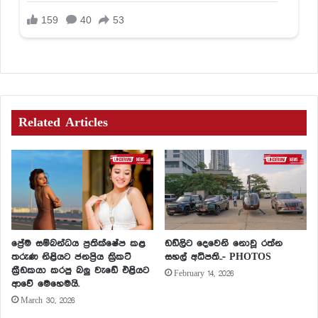
Related Articles
ප්‍රේම සම්බන්ධය ප්‍රතික්ෂේප කළ
ඩඩ්ලිට දෙවෙනි නොවූ රත්න
තරුණ නිළියට ජනප්‍රිය ක්‍රිකට්
සහල් අධිපති..- PHOTOS
ක්‍රීඩකයා කරපු බලු වැඩේ එළියට
February 14, 2026
ආවේ මෙහෙමයි.
March 30, 2026