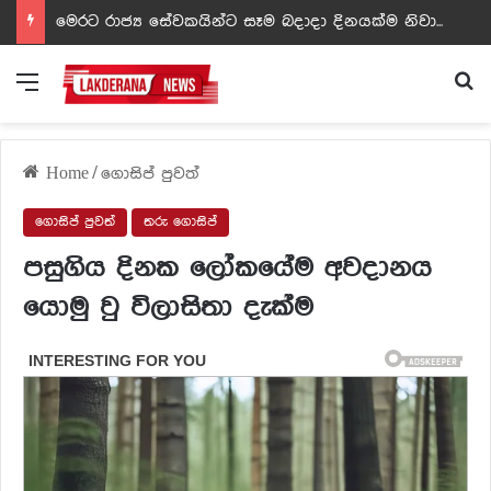
ඩඩ්ලිට දෙවෙනි නොවූ රත්න සහල් අධිපති..- PHOTOS
Menu
Se
Home
/
ගොසිප් පුවත්
ගොසිප් පුවත්
තරු ගොසිප්
පසුගිය දිනක ලෝකයේම අවදානය
යොමු වු විලාසිතා දැක්ම