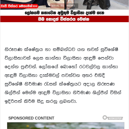
නිරූපණ ක්ෂේත්‍රය හා සම්බන්ධව යන තවත් සුවිශේෂී
විලාසිතාවක් ලෙස කාන්තා විලාසිතා ඇඳුම් පෙන්වා
දෙන්න පුළුවන්. ලෝකයේ බොහෝ රටවල්වල කාන්තා
ඇඳුම් විලාසිතා දැක්මවල් පවත්වන අතර එහිදී
සුවිශේෂී නිර්මාණ රැසක් ක්ෂේත්‍රයට අදාල නිරූපණ
ශිල්පීන් මෙන්ම ඇඳුම් විලාසිතා නිර්මාණ ශිල්පීන් විසින්
ඉදිරිපත් කිරීම සිදු කරනු ලබනවා.