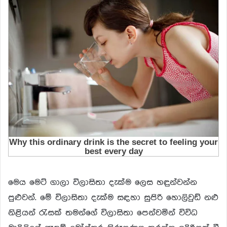
මෙය මෙට් ගාලා විලාසිතා දැක්ම ලෙස හඳුන්වන්න
පුළුවන්. මේ විලාසිතා දැක්ම සඳහා සුපිරි හොලිවුඩ් නළු
නිළියන් රැසක් තමන්ගේ විලාසිතා පෙන්වමින් විවිධ