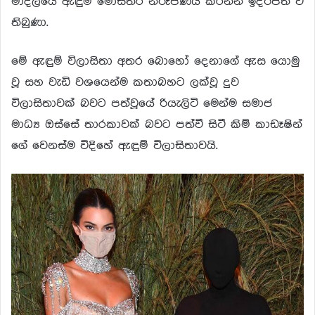
මාදිලියේ ඇඳුම් මෝස්තර නිරූපණය කරන්න ඉදිරිපත් වී
තිබුණා.
මේ ඇඳුම් විලාසිතා අතර බොහෝ දෙනාගේ ඇස යොමු
වූ සහ වැඩි වශයෙන්ම කතාබහට ලක්වූ දුව
විලාසිතාවක් බවට පත්වූයේ රියැලිටි මෙන්ම සමාජ
මාධ්‍ය ඔස්සේ තාරකාවක් බවට පත්වී සිටී කිම් කාඩෑෂින්
ගේ වෙනස්ම විදිහේ ඇඳුම් විලාසිතාවයි.