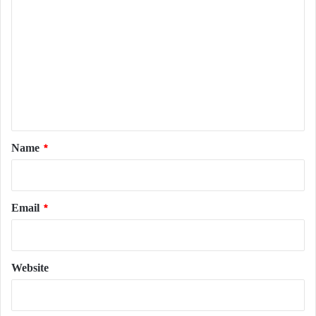
o
m
m
e
n
t
*
Name
*
Email
*
Website