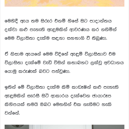
මෙහිදී ඇය තම සිරුර එනම් හිසේ සිට පාදාන්තය
දක්වා කළු පැහැති ඇඳුමකින් ආවරණය කර ගනිමින්
මෙම විලාසිතා දැක්ම සඳහා සහභාගි වී තිබුණා.
ඒ නිසාම ඇයගේ මෙම විදිහේ ඇඳුම් විලාසිතාව එම
විලාසිතා දැක්මේ වැඩි විසින් කතාබහට ලක්වූ අවධානය
යොමු කරුණක් බවට පත්වුණා.
ඉතින් මේ විලාසිතා දැක්ම කිම් කාඩෑෂින් කළු පැහැති
ඇඳුමකින් සැරසී සිටි ආකාරය දැක්වෙන ඡායාරූප
කිහිපයක් තමයි ඔබට මෙතනින් එක ගැනීමට හැකි
වන්නේ.