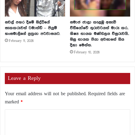
සවල් පහර දීමේ සිද්ධියේ
සමාජ ජාලා කැළඹූ අසැබි
සැකකරුවන් රිමාන්ඩ් – පියුමි
වීඩියෝවේ ගුරුවරියන් මාරු කර..
හංසමාලිගේ පුත්‍රයා පරිවාසයට.
ශිෂ්‍ය නායක මණ්ඩලය විසුරුවයි..
සිසු නායක පියා අවසානේ ගිය
February 11, 2026
දිහා මෙන්න.
February 10, 2026
Leave a Reply
Your email address will not be published.
Required fields are
marked
*
C
o
m