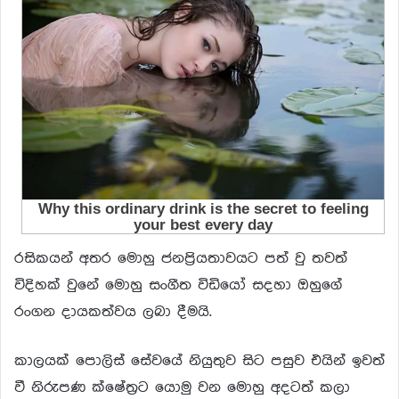
රසිකයන් අතර මොහු ජනප්‍රියතාවයට පත් වු තවත්
විදිහක් වුනේ මොහු සංගීත විඩියෝ සදහා ඔහුගේ
රංගන දායකත්වය ලබා දීමයි.
කාලයක් පොලිස් සේවයේ නියුතුව සිට පසුව එයින් ඉවත්
වී නිරුපණ ක්ෂේත්‍ර‍ට යොමු වන මොහු අදටත් කලා