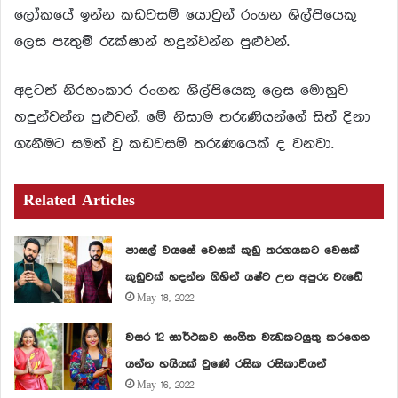
ලෝකයේ ඉන්න කඩවසම් යොවුන් රංගන ශිල්පියෙකු
ලෙස පැතුම් රුක්ෂාන් හදුන්වන්න පුළුවන්.
අදටත් නිරහංකාර රංගන ශිල්පියෙකු ලෙස මොහුව
හදුන්වන්න පුළුවන්. මේ නිසාම තරුණියන්ගේ සිත් දිනා
ගැනීමට සමත් වු කඩවසම් තරුණයෙක් ද වනවා.
Related Articles
පාසල් වයසේ වෙසක් කුඩු තරගයකට වෙසක්
කුඩුවක් හදන්න ගිහින් යෂ්ට උන අපුරු වැඩේ
May 18, 2022
වසර 12 සාර්ථකව සංගීත වැඩකටයුතු කරගෙන
යන්න හයියක් වුණේ රසික රසිකාවියන්
May 16, 2022