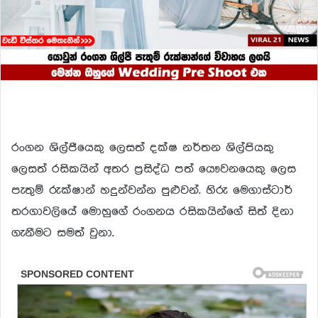
රංගන ශිල්පීයෙකු ලෙසත් දක්ෂ නර්තන ශිල්පියකු
ලෙසත් රසිකයින් අතර ප්‍ර‍සිද්ධ පත් යෞවනයෙකු ලෙස
පැතුම් රුක්ෂාන් හදුන්වන්න පුළුවන්. හිරු මෙගාස්ටාර්
තරගාවලියේ මොහුගේ රංගනය රසිකයින්ගේ සිත් දිනා
ගැනීමට සමත් වුනා.