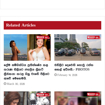
Related Articles
ප්‍රේම සම්බන්ධය ප්‍රතික්ෂේප කළ
ඩඩ්ලිට දෙවෙනි නොවූ රත්න
තරුණ නිළියට ජනප්‍රිය ක්‍රිකට්
සහල් අධිපති..- PHOTOS
ක්‍රීඩකයා කරපු බලු වැඩේ එළියට
February 14, 2026
ආවේ මෙහෙමයි.
March 30, 2026