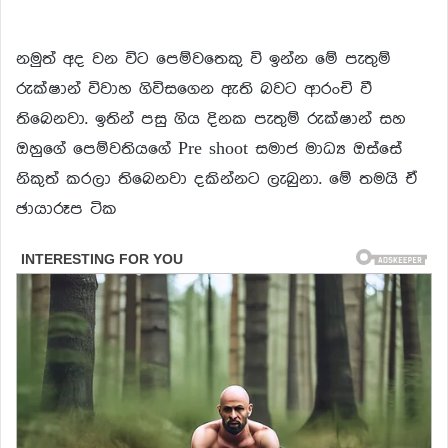
නමුත් අද වන විට පෙම්වතෙකු වි ඉන්න මේ පැතුම්
රුක්ෂාන් විවාහ ගිවිසගෙන ඇති බවට ආරංචි වී
තිබෙනවා. ඉතින් පසු ගිය දිනක පැතුම් රුක්ෂාන් සහ
ඔහුගේ පෙම්වතියගේ Pre shoot සමාජ මාධ්‍ය ඔස්සේ
නිකුත් කරලා තිබෙනවා දකින්නට ලැබුනා. මේ තමයි ඒ
ඡායාරූප ටික