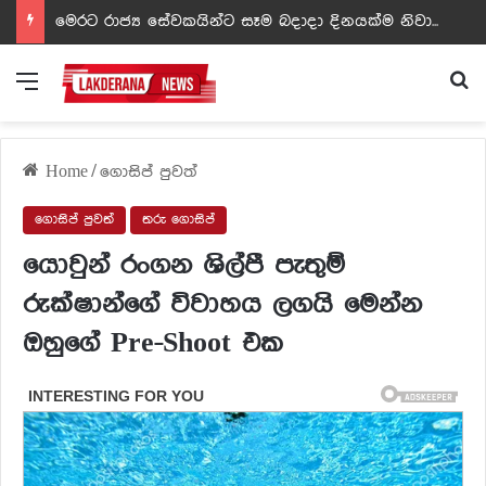
ඩඩ්ලිට දෙවෙනි නොවූ රත්න සහල් අධිපති..- PHOTOS
Menu
Se
Home
/
ගොසිප් පුවත්
ගොසිප් පුවත්
තරු ගොසිප්
යොවුන් රංගන ශිල්පී පැතුම්
රුක්ෂාන්ගේ විවාහය ලගයි මෙන්න
ඔහුගේ Pre-Shoot එක