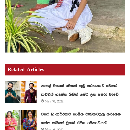
Related Articles
පාසල් වයසේ වෙසක් කුඩු තරගයකට වෙසක්
කුඩුවක් හදන්න ගිහින් යෂ්ට උන අපුරු වැඩේ
May 18, 2022
වසර 12 සාර්ථකව සංගීත වැඩකටයුතු කරගෙන
යන්න හයියක් වුණේ රසික රසිකාවියන්