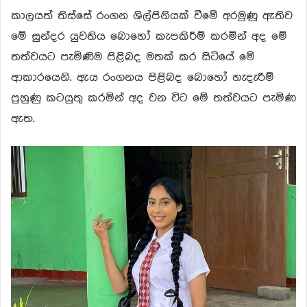
කාලයත් තිස්සේ රංගන ශිල්පිනියක් වීමේ අරමුණු ඇතිව
මේ සුන්දර යුවතිය බොහෝ කැපකිරීම් කරමින් අද මේ
තත්වයට පැමිණිම පිළිබද මතක් කර සිටියේ මේ
ආකාරයෙනි. ඇය රංගනය පිළිබද බොහෝ හැදැරීම්
පුහුණු කටයුතු කරමින් අද වන විට මේ තත්වයට පැමිණ
ඇත.