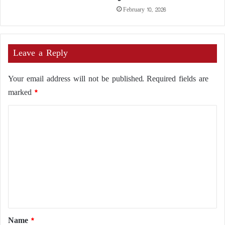
February 10, 2026
Leave a Reply
Your email address will not be published.
Required fields are
marked
*
C
o
m
m
e
n
t
*
Name
*