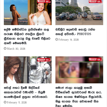
ප්‍රේම සම්බන්ධය ප්‍රතික්ෂේප කළ
ඩඩ්ලිට දෙවෙනි නොවූ රත්න
තරුණ නිළියට ජනප්‍රිය ක්‍රිකට්
සහල් අධිපති..- PHOTOS
ක්‍රීඩකයා කරපු බලු වැඩේ එළියට
February 14, 2026
ආවේ මෙහෙමයි.
March 30, 2026
සවල් පහර දීමේ සිද්ධියේ
සමාජ ජාලා කැළඹූ අසැබි
සැකකරුවන් රිමාන්ඩ් – පියුමි
වීඩියෝවේ ගුරුවරියන් මාරු කර..
හංසමාලිගේ පුත්‍රයා පරිවාසයට.
ශිෂ්‍ය නායක මණ්ඩලය විසුරුවයි..
සිසු නායක පියා අවසානේ ගිය
February 11, 2026
දිහා මෙන්න.