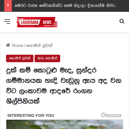
ඩඩ්ලිට දෙවෙනි නොවූ රත්න සහල් අධිපති..- PHOTOS
Menu
Se
Home
/
ගොසිප් පුවත්
ගොසිප් පුවත්
තරු ගොසිප්
දුක් කම් කොටුළු මැද, සුන්දර
ගම්මානයක හැදි වැඩුනු ඇය අද වන
විට ලංකාවම ආදරේ රංගන
ශිල්පිනියක්