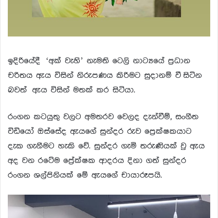
ඉදිරියේදී ‘අක් වැහි’ නැමති ටෙලි නාට්‍යයේ ප්‍රධාන
චරිතය ඇය විසින් නිරුපණය කිරිමට සුදානම් වී සිටින
බවත් ඇය විසින් මතක් කර සිටියා.
රංගන කටයුතු වලට අමතරව වෙලද දැන්වීම්, සංගීත
විඩියෝ ඔස්සේද ඇයගේ සුන්දර රුව ප්‍රෙක්ෂකයාට
දැක ගැනීමට හැකි වේ. සුන්දර ගැමි තරුණියක් වු ඇය
අද වන රටේම ප්‍රේක්ෂක ආදරය දිනා ගත් සුන්දර
රංගන ශල්පිනියක් මේ ඇයගේ චායාරූපයි.