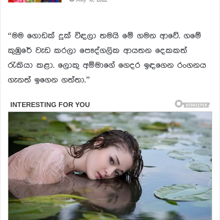
May 16, 2022
“මම ගොඩක් දුක් විඳලා තමයි මේ ගමන ආවේ. ගමේ
කුඹුරේ වැඩ කරලා පෞද්ගලික ආයතන දෙකකත්
‍රැකියා කළා. ලොකු අම්මාගේ ගෙදර ඉඳගෙන රංගනය
ගැනත් ඉගෙන ගත්තා.”