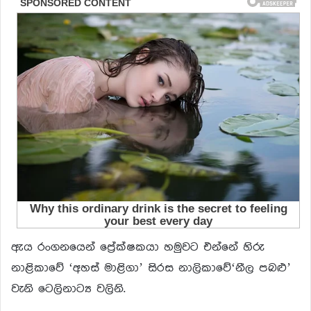
ඇය රංගනයෙන් ප්‍රේක්ෂකයා හමුවට එන්නේ හිරු
නාළිකාවේ ‘අහස් මාළිගා’ සිරස නාලිකාවේ‘නීල පබළු’
වැනි ටෙලිනාට්‍ය වලිනි.