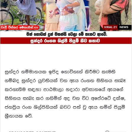
සුන්දර ගම්මානයක ඉපිද ගොවිගැන් කිරීමට කැමති
ගම්බද සුන්දර යුවතියක් වන ඇය රංගන සිහිනය සැබෑ
කරගැනීම සඳහා පාඨමාලා හදාරා අවසානයේ ඇයගේ
සිහිනය සැබැ කර ගනිමින් අද වන විට අපේරටේ දක්ෂ,
ජනප්‍රිය රංග ශිල්පිනියක් බවට පත් වු ඇය නමින් පියුමි
ශ්‍රීනායක වේ.