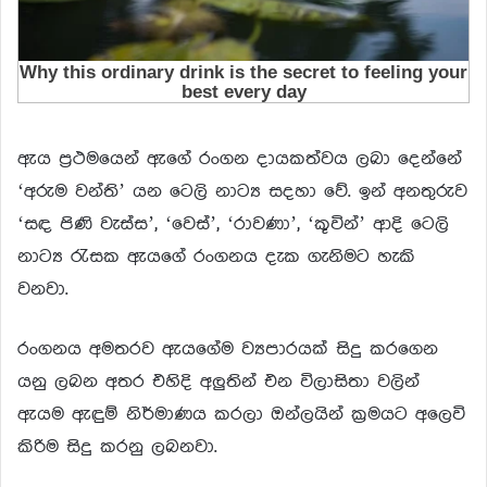
ඇය ප්‍ර‍ථමයෙන් ඇගේ රංගන දායකත්වය ලබා දෙන්නේ
‘අරුම වන්ති’ යන ටෙලි නාට්‍ය සදහා වේ. ඉන් අනතුරුව
‘සඳ පිණි වැස්ස’, ‘වෙස්’, ‘රාවණා’, ‘කූවින්’ ආදි ටෙලි
නාට්‍ය රැසක ඇයගේ රංගනය දැක ගැනිමට හැකි
වනවා.
රංගනය අමතරව ඇයගේම ව්‍යපාරයක් සිදු කරගෙන
යනු ලබන අතර එහිදි අලුතින් එන විලාසිතා වලින්
ඇයම ඇඳුම් නිර්මාණය කරලා ඔන්ලයින් ක්‍රමයට අලෙවි
කිරිම සිදු කරනු ලබනවා.