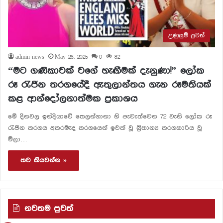
උණුසුම් පුවත්
admin-news
May 26, 2025
0
82
“මට ගණිකාවක් වගේ හැඟීමක් දැනුණා!” ලෝක
රූ රැජින තරගයේදී ඇතුලාන්තය ගැන රූමතියක්
කළ ආන්දෝලනාත්මක ප්‍රකාශය
මේ දිනවල ඉන්දියාවේ තෙලන්ගානා හි පැවැත්වෙන 72 වැනි ලෝක රූ
රැජින තරගය අතරමැද තරගයෙන් ඉවත් වූ බ්‍රිතාන්‍ය තරගකාරිය වූ
මිලා…
තව කියවන්න »
නවතම පුවත්