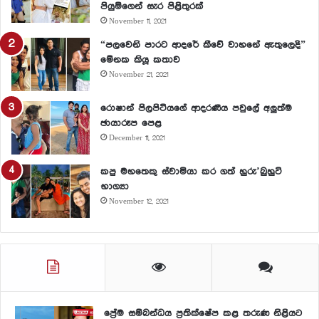
පියුමිගෙන් සැර පිළිතුරක්
November 11, 2021
“පලවෙනි පාරට ආදරේ කීවේ වාහනේ ඇතුලෙදි”
මේනක කියූ කතාව
November 21, 2021
රොෂාන් පිලපිටියගේ ආදරණීය පවුලේ අලුත්ම
ඡායාරූප පෙළ
December 11, 2021
කපු මහතෙකු ස්වාමියා කර ගත් හුරු’බුහුටි
භාග්‍යා
November 12, 2021
ප්‍රේම සම්බන්ධය ප්‍රතික්ෂේප කළ තරුණ නිළියට