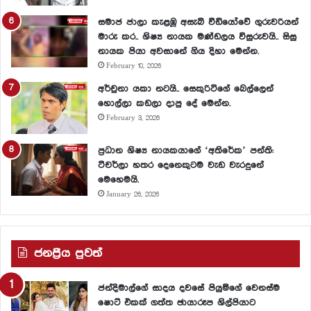
සමාජ ජාලා කැළඹූ අසැබි වීඩියෝවේ ගුරුවරියන්
මාරු කර.. ශිෂ්‍ය නායක මණ්ඩලය විසුරුවයි.. සිසු
නායක පියා අවසානේ ගිය දිහා මෙන්න.
February 10, 2026
අර්චුනා යකා නටයි.. සෙකුරිටිගේ බෙල්ලෙන්
හොල්ලා කඩලා දාපු දේ මෙන්න.
February 3, 2026
ප්‍රධාන ශිෂ්‍ය නායකයාගේ ‘අතිරේක’ පන්ති:
ටීචර්ලා හතර දෙනෙකුටම වැඩ වැරදුනේ
මෙහෙමයි.
January 26, 2026
ජනප්‍රීය පුවත්
ජන්දිමාල්ගේ සාදය දවසේ පියුමිගේ වෙනස්ම
ෂොට් එකක් ගත්ත ඡායාරූප ශිල්පියාට