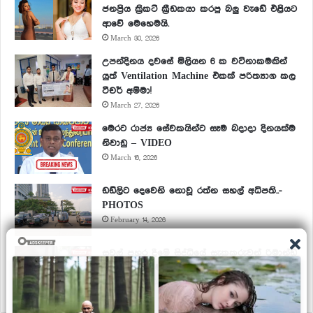
ජනප්‍රිය ක්‍රිකට් ක්‍රීඩකයා කරපු බලු වැඩේ එළියට
ආවේ මෙහෙමයි.
March 30, 2026
උපන්දිනය දවසේ මිලියන 6 ක වටිනාකමකින්
යුත් Ventilation Machine එකක් පරිත්‍යාග කල
ටීචර් අම්මා!
March 27, 2026
මෙරට රාජ්‍ය සේවකයින්ට සෑම බදාදා දිනයක්ම
නිවාඩු – VIDEO
March 16, 2026
ඩඩ්ලිට දෙවෙනි නොවූ රත්න සහල් අධිපති..-
PHOTOS
February 14, 2026
සවල් පහර දීමේ සිද්ධියේ සැකකරුවන් රිමාන්ඩ්
– පියුමි හංසමාලිගේ පුත්‍රයා පරිවාසයට.
February 11, 2026