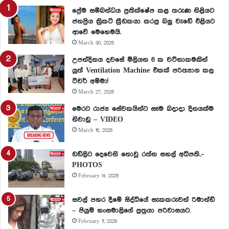
ප්‍රේම සම්බන්ධය ප්‍රතික්ෂේප කළ තරුණ නිළියට
ජනප්‍රිය ක්‍රිකට් ක්‍රීඩකයා කරපු බලු වැඩේ එළියට
ආවේ මෙහෙමයි.
March 30, 2026
උපන්දිනය දවසේ මිලියන 6 ක වටිනාකමකින්
යුත් Ventilation Machine එකක් පරිත්‍යාග කල
ටීචර් අම්මා!
March 27, 2026
මෙරට රාජ්‍ය සේවකයින්ට සෑම බදාදා දිනයක්ම
නිවාඩු – VIDEO
March 16, 2026
ඩඩ්ලිට දෙවෙනි නොවූ රත්න සහල් අධිපති..-
PHOTOS
February 14, 2026
සවල් පහර දීමේ සිද්ධියේ සැකකරුවන් රිමාන්ඩ්
– පියුමි හංසමාලිගේ පුත්‍රයා පරිවාසයට.
February 11, 2026