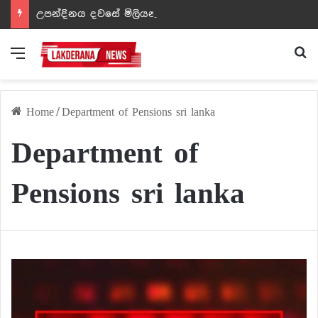
උපන්දිනය දවසේ මිලියන 6 ක වටිනාකමකින් යුත් Ventilation Machine එකක් පරිත්‍යාග කල ටීචර් අම්මා!
Menu
Se
Home
/
Department of Pensions sri lanka
Department of
Pensions sri lanka