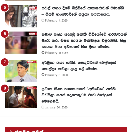
සවල් පහර දීමේ සිද්ධියේ සැකකරුවන් රිමාන්ඩ්
– පියුමි හංසමාලිගේ පුත්‍රයා පරිවාසයට.
February 11, 2026
සමාජ ජාලා කැළඹූ අසැබි වීඩියෝවේ ගුරුවරියන්
මාරු කර.. ශිෂ්‍ය නායක මණ්ඩලය විසුරුවයි.. සිසු
නායක පියා අවසානේ ගිය දිහා මෙන්න.
February 10, 2026
අර්චුනා යකා නටයි.. සෙකුරිටිගේ බෙල්ලෙන්
හොල්ලා කඩලා දාපු දේ මෙන්න.
February 3, 2026
ප්‍රධාන ශිෂ්‍ය නායකයාගේ ‘අතිරේක’ පන්ති:
ටීචර්ලා හතර දෙනෙකුටම වැඩ වැරදුනේ
මෙහෙමයි.
January 26, 2026