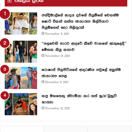
ජනප්‍රීය පුවත්
ජන්දිමාල්ගේ සාදය දවසේ පියුමිගේ වෙනස්ම
ෂොට් එකක් ගත්ත ඡායාරූප ශිල්පියාට
පියුමිගෙන් සැර පිළිතුරක්
November 11, 2021
“පලවෙනි පාරට ආදරේ කීවේ වාහනේ ඇතුලෙදි”
මේනක කියූ කතාව
November 21, 2021
රොෂාන් පිලපිටියගේ ආදරණීය පවුලේ අලුත්ම
ඡායාරූප පෙළ
December 11, 2021
කපු මහතෙකු ස්වාමියා කර ගත් හුරු’බුහුටි
භාග්‍යා
November 12, 2021