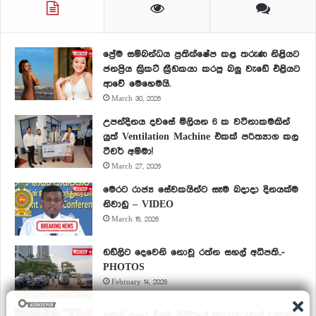
ප්‍රේම සම්බන්ධය ප්‍රතික්ෂේප කළ තරුණ නිළියට
ජනප්‍රිය ක්‍රිකට් ක්‍රීඩකයා කරපු බලු වැඩේ එළියට
ආවේ මෙහෙමයි.
March 30, 2026
උපන්දිනය දවසේ මිලියන 6 ක වටිනාකමකින්
යුත් Ventilation Machine එකක් පරිත්‍යාග කල
ටීචර් අම්මා!
March 27, 2026
මෙරට රාජ්‍ය සේවකයින්ට සෑම බදාදා දිනයක්ම
නිවාඩු – VIDEO
March 16, 2026
ඩඩ්ලිට දෙවෙනි නොවූ රත්න සහල් අධිපති..-
PHOTOS
February 14, 2026
සවල් පහර දීමේ සිද්ධියේ සැකකරුවන් රිමාන්ඩ්