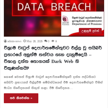
උණුසුම් පුවත්
admin-news
May 28, 2025
0
9
විශ‍්‍රාම වැටුප් දෙපාර්තමේන්තුවට එල්ල වූ සයිබර්
ප්‍රහාරයේ අලුත්ම තත්වය ගැන දැනුම්දෙයි –
විශාල දත්ත තොගයක් Dark Web හි
විකුණන්නයි?
කෙසේ වෙතත් විශ්‍රාම වැටුප් දෙපාර්තමේන්තුවේ දත්ත පද්ධතියට
සයිබර් ප්‍රහාරයක් එල්ලවීම සම්බන්ධයෙන් එම දෙපාර්තමේන්තුව විසින්
මාධ්‍ය නිවේදනයක් නිකුත් කළා. එම නිවේදනය…
තව කියවන්න »