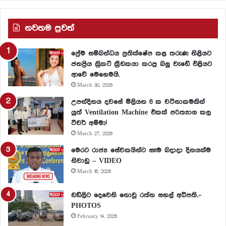
නවතම පුවත්
ප්‍රේම සම්බන්ධය ප්‍රතික්ෂේප කළ තරුණ නිළියට
ජනප්‍රිය ක්‍රිකට් ක්‍රීඩකයා කරපු බලු වැඩේ එළියට
ආවේ මෙහෙමයි.
March 30, 2026
උපන්දිනය දවසේ මිලියන 6 ක වටිනාකමකින්
යුත් Ventilation Machine එකක් පරිත්‍යාග කල
ටීචර් අම්මා!
March 27, 2026
මෙරට රාජ්‍ය සේවකයින්ට සෑම බදාදා දිනයක්ම
නිවාඩු – VIDEO
March 16, 2026
ඩඩ්ලිට දෙවෙනි නොවූ රත්න සහල් අධිපති..-
PHOTOS
February 14, 2026