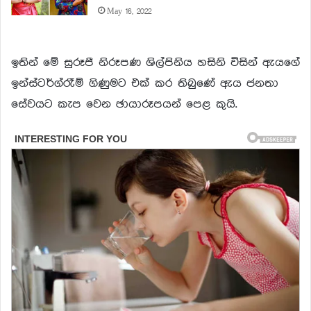
May 16, 2022
ඉතින් මේ සුරූපී නිරූපණ ශිල්පිනිය හසිනි විසින් ඇයගේ
ඉන්ස්ටර්ග්රෑම් ගිණුමට එක් කර තිබුණේ ඇය ජනතා
සේවයට කැප වෙන ඡායාරූපයන් පෙළ කුයි.