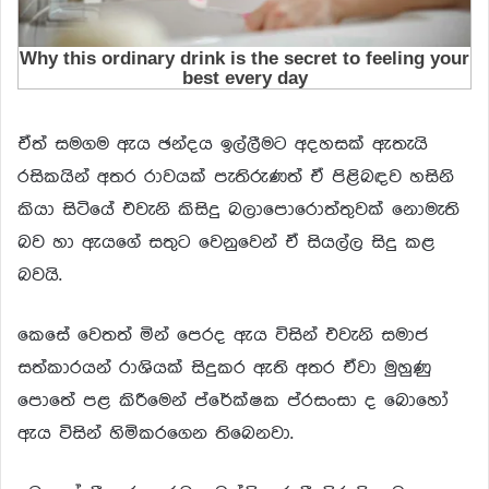
ඒත් සමගම ඇය ඡන්දය ඉල්ලීමට අදහසක් ඇතැයි
රසිකයින් අතර රාවයක් පැතිරුණත් ඒ පිළිබඳව හසිනි
කියා සිටියේ එවැනි කිසිදු බලාපොරොත්තුවක් නොමැති
බව හා ඇයගේ සතුට වෙනුවෙන් ඒ සියල්ල සිදු කළ
බවයි.
කෙසේ වෙතත් මින් පෙරද ඇය විසින් එවැනි සමාජ
සත්කාරයන් රාශියක් සිදුකර ඇති අතර ඒවා මුහුණු
පොතේ පළ කිරීමෙන් ප්රේක්ෂක ප්රසංසා ද බොහෝ
ඇය විසින් හිමිකරගෙන තිබෙනවා.