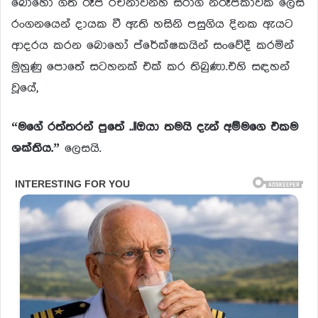
බොහෝ ගීත රූප රචනාවන්හි සරාගී නිරූපිකාවක ලෙස
රංගනයෙන් දායක වී ඇති හසිනි පසුගිය දිනක ඇයට
ආදරය කරන බොහෝ ප්රේක්ෂකයින් සංවේදී කරමින්
මුහුණු පොතේ සටහනක් එක් කර තිබුණා.එහි සඳහන්
වූයේ,
“මගේ රත්තරන් පුතේ ..!!ඔයා තමයි දැන් අම්මගෙ එකම
ශක්තිය.”
ලෙසයි.