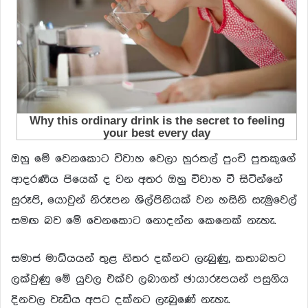
ඔහු මේ වෙනකොට විවාහ වෙලා හුරතල් පුංචි පුතකුගේ
ආදරණීය පියෙක් ද වන අතර ඔහු විවාහ වී සිටින්නේ
සුරූපි, යොවුන් නිරූපන ශිල්පිනියක් වන හසිනි සැමුවෙල්
සමඟ බව මේ වෙනකොට නොදන්න කෙනෙක් නැහැ.
සමාජ මාධ්යයන් තුළ නිතර දක්නට ලැබුණු, කතාබහට
ලක්වුණු මේ යුවල එක්ව ලබාගත් ඡායාරූපයන් පසුගිය
දිනවල වැඩිය අපට දක්නට ලැබුණේ නැහැ.