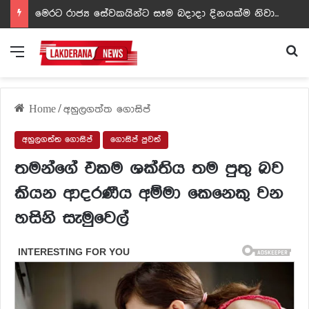
ඩඩ්ලිට දෙවෙනි නොවූ රත්න සහල් අධිපති..- PHOTOS
Menu
Se
Home
/
අහුලගත්ත ගොසිප්
අහුලගත්ත ගොසිප්
ගොසිප් පුවත්
තමන්ගේ එකම ශක්තිය තම පුතු බව
කියන ආදරණීය අම්මා කෙනෙකු වන
හසිනි සැමුවෙල්