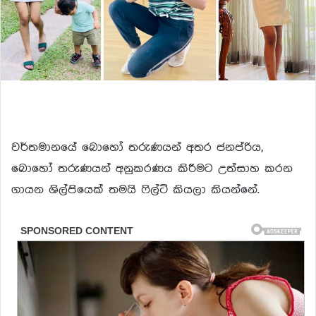
වර්තමානයේ බොහෝ තරුණයන් අතර ජනප්රිය,
බොහෝ තරුණයන් අනුකරණය කිරීමට උත්සාහ කරන
ගායන ශිල්පියෙක් තමයි ෆිල්ටි කියලා කියන්නේ.