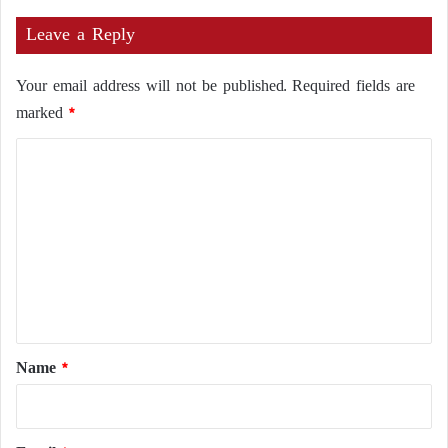
Leave a Reply
Your email address will not be published.
Required fields are
marked
*
C
o
m
m
e
n
t
*
Name
*