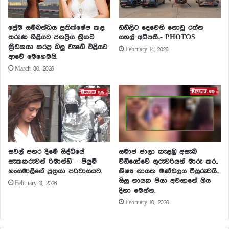
ප්‍රේම සම්බන්ධය ප්‍රතික්ෂේප කළ
ඩඩ්ලිට දෙවෙනි නොවූ රත්න
තරුණ නිළියට ජනප්‍රිය ක්‍රිකට්
සහල් අධිපති..- PHOTOS
ක්‍රීඩකයා කරපු බලු වැඩේ එළියට
February 14, 2026
ආවේ මෙහෙමයි.
March 30, 2026
සවල් පහර දීමේ සිද්ධියේ
සමාජ ජාලා කැළඹූ අසැබි
සැකකරුවන් රිමාන්ඩ් – පියුමි
වීඩියෝවේ ගුරුවරියන් මාරු කර..
හංසමාලිගේ පුත්‍රයා පරිවාසයට.
ශිෂ්‍ය නායක මණ්ඩලය විසුරුවයි..
සිසු නායක පියා අවසානේ ගිය
February 11, 2026
දිහා මෙන්න.
February 10, 2026