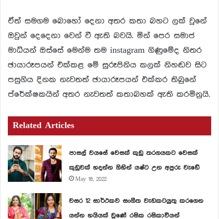
ඒත් සමගම බොහෝ දෙනා අතර කතා බහට ලක් වුනේ
ඔවුන් දෙදෙනා වෙන් වී ඇති බවයි. මින් පෙර සමාජ
මාධ්යන් ඔස්සේ මෙන්ම තම instagram ගිණුමේද නිතර
ඡායාරූපයන් එක්කළ මේ සුරූපිනිය කලක් නිහඬව සිට
පසුගිය දිනක නැවතත් ඡායාරූපයන් එක්කර තිබුනේ
ප්රේක්ෂකයින් අතර නැවතත් කතාබහක් ඇති කරමිනුයි.
Related Articles
පාසල් වයසේ වෙසක් කුඩු තරගයකට වෙසක්
කුඩුවක් හදන්න ගිහින් යෂ්ට උන අපුරු වැඩේ
May 18, 2022
වසර 12 සාර්ථකව සංගීත වැඩකටයුතු කරගෙන
යන්න හයියක් වුණේ රසික රසිකාවියන්