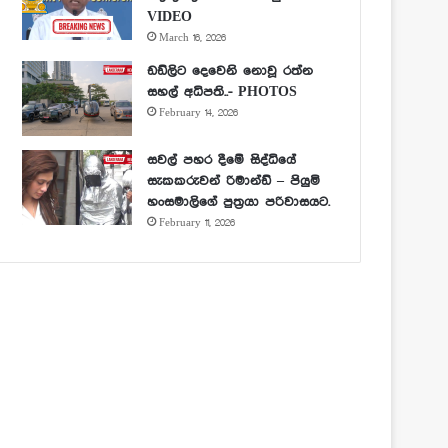
VIDEO
March 16, 2026
ඩඩ්ලිට දෙවෙනි නොවූ රත්න
සහල් අධිපති..- PHOTOS
February 14, 2026
සවල් පහර දීමේ සිද්ධියේ
සැකකරුවන් රිමාන්ඩ් – පියුමි
හංසමාලිගේ පුත්‍රයා පරිවාසයට.
February 11, 2026