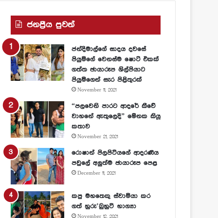
ජනප්‍රීය පුවත්
ජන්දිමාල්ගේ සාදය දවසේ
පියුමිගේ වෙනස්ම ෂොට් එකක්
ගත්ත ඡායාරූප ශිල්පියාට
පියුමිගෙන් සැර පිළිතුරක්
November 11, 2021
“පලවෙනි පාරට ආදරේ කීවේ
වාහනේ ඇතුලෙදි” මේනක කියූ
කතාව
November 21, 2021
රොෂාන් පිලපිටියගේ ආදරණීය
පවුලේ අලුත්ම ඡායාරූප පෙළ
December 11, 2021
කපු මහතෙකු ස්වාමියා කර
ගත් හුරු’බුහුටි භාග්‍යා
November 12, 2021