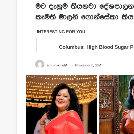
මට දැනුම තියනවා දේශපාලන
කැමති මාලනි ෆොන්සේකා කිය
admin-viral21
November 6, 2021