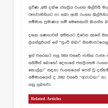
ප්‍රවීණ ,අති දක්ෂ ,ජනප්‍රිය රංගන ශිල්ප
රූපවාහිනියට පා තබා ඇති රංගන ශිල්පි
සම්මාන ප්‍රමාණය නම් මෙතෙකැයි කියන්න බැ
දශක ගණනාවක් අතීතයට දිවෙන ඇගේ සිනමා
ලියන්සූරියන් ගේ “පුංචි බබා” සිනමාපටයෙනුය
ඉන් වසරකට පසු 1969 වසරේ ජාතික රාජ්‍ය 
ගනිමින් බොහෝ දෙනාගේ ජනප්‍රියතම රංගන ශ
කොල්ලා” සඳහා රංගනයෙන් පෙන් වූ දස්කම
සම්මානයෙන් ද ,1982 වසරේ “ආරාධනා” හා 
ගනු ලබනවා.
Related Articles