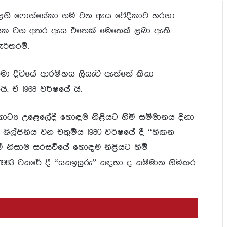
ිනී මාලනි ෆොන්සේකා නම් වන ඇය වේදිකාව හරහා
නියක වන අතර ඇය එතෙක් මෙතෙක් ලබා ඇති
රිතරම්.
 දිවියේ ආරම්භය ලියැවී ඇත්තේ කිසා
ි. ඒ 1968 වර්ෂයේ යි.
නාට්‍ය උළෙලේදී හොඳම නිළියට හිමි සම්මානය දිනා
ිල්පිනිය වන එතුමිය 1980 වර්ෂයේ දී “හිඟන
් නිසාම සරසවියේ හොඳම නිළියට හිමි
1983 වසරේ දී “යසඉසුරු” සඳහා ද සම්මාන හිමිකර