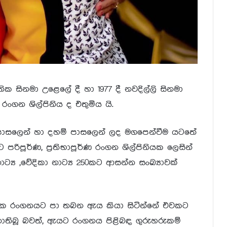
ික සිනමා උළෙලේ දී හා 1977 දී නවදිල්ලි සිනමා
 රංගන ශිල්පිනිය ද එතුමිය යි.
පාසලෙන් හා දහම් පාසලෙන් ලද මගපෙන්වීම යටතේ
පූර්ණ, ප්‍රතිභාපූර්ණ රංගන ශිල්පිනියක ලෙසින්
ාට්‍ය ,වේදිකා නාට්‍ය 250කට ආසන්න සංඛ්‍යාවක්
වක රංගනයට පා තබන ඇය කියා සිටින්නේ එවකට
තිබූ බවත්, ඇයට රංගනය පිළිබඳ ගුරුහරුකම්