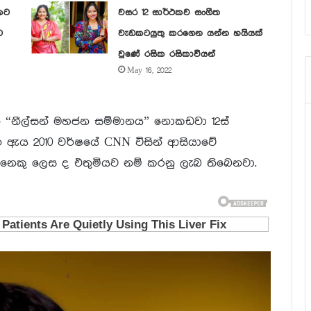
කට
වසර 12 සාර්ථකව සංගීත
ට
වැඩකටයුතු කරගෙන යන්න හයියක්
වුණේ රසික රසිකාවියන්
May 16, 2022
වන “නීල්සන් මහජන සම්මානය” නොකඩවා 12ස්
න ඇය 2010 වර්ෂයේ CNN විසින් ආසියාවේ
ෙනෙකු ලෙස ද එතුමියව නම් කරනු ලැබ තිබෙනවා.