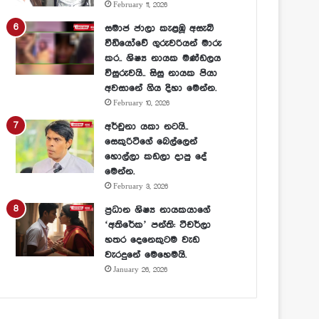
February 11, 2026
සමාජ ජාලා කැළඹූ අසැබි
වීඩියෝවේ ගුරුවරියන් මාරු
කර.. ශිෂ්‍ය නායක මණ්ඩලය
විසුරුවයි.. සිසු නායක පියා
අවසානේ ගිය දිහා මෙන්න.
February 10, 2026
අර්චුනා යකා නටයි..
සෙකුරිටිගේ බෙල්ලෙන්
හොල්ලා කඩලා දාපු දේ
මෙන්න.
February 3, 2026
ප්‍රධාන ශිෂ්‍ය නායකයාගේ
‘අතිරේක’ පන්ති: ටීචර්ලා
හතර දෙනෙකුටම වැඩ
වැරදුනේ මෙහෙමයි.
January 26, 2026