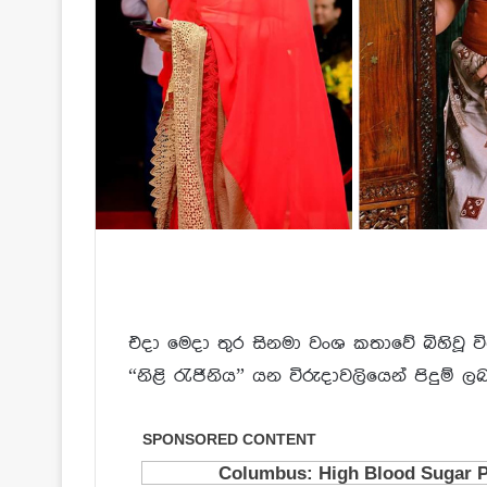
එදා මෙදා තුර සිනමා වංශ කතාවේ බිහිවූ 
“නිළි රැජිනිය” යන විරුදාවලියෙන් පිදුම්