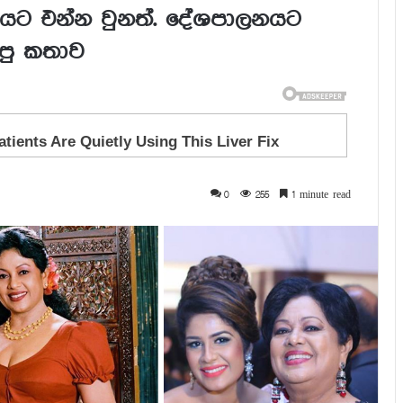
යට එන්න වුනත්. දේශපාලනයට
පු කතාව
0
255
1 minute read