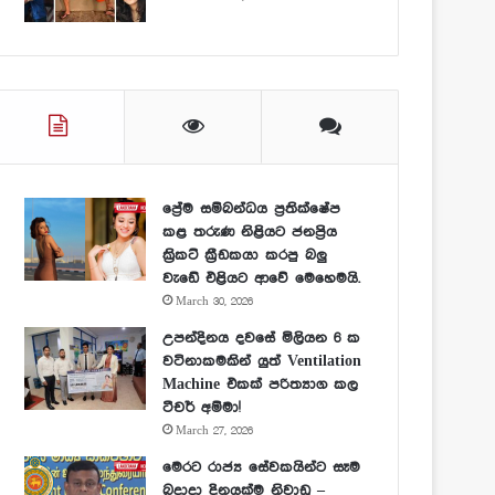
ප්‍රේම සම්බන්ධය ප්‍රතික්ෂේප
කළ තරුණ නිළියට ජනප්‍රිය
ක්‍රිකට් ක්‍රීඩකයා කරපු බලු
වැඩේ එළියට ආවේ මෙහෙමයි.
March 30, 2026
උපන්දිනය දවසේ මිලියන 6 ක
වටිනාකමකින් යුත් Ventilation
Machine එකක් පරිත්‍යාග කල
ටීචර් අම්මා!
March 27, 2026
මෙරට රාජ්‍ය සේවකයින්ට සෑම
බදාදා දිනයක්ම නිවාඩු –