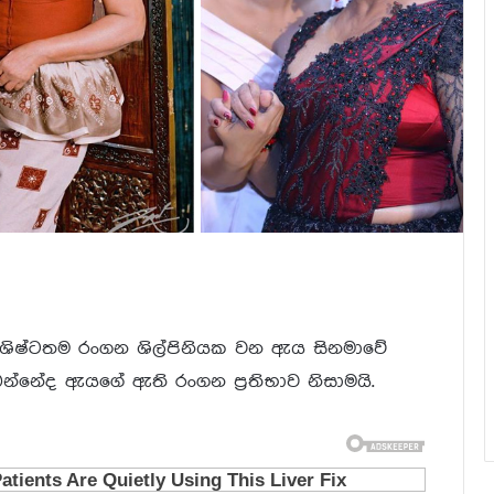
විශිෂ්ටතම රංගන ශිල්පිනියක වන ඇය සිනමාවේ
 ලබන්නේද ඇයගේ ඇති රංගන ප්‍රතිභාව නිසාමයි.