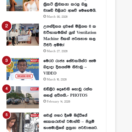
ක්‍රිකට් ක්‍රීඩකයා කරපු බලු
වැඩේ එළියට ආවේ මෙහෙමයි.
March 30, 2026
උපන්දිනය දවසේ මිලියන 6 ක
වටිනාකමකින් යුත් Ventilation
Machine එකක් පරිත්‍යාග කල
ටීචර් අම්මා!
March 27, 2026
මෙරට රාජ්‍ය සේවකයින්ට සෑම
බදාදා දිනයක්ම නිවාඩු –
VIDEO
March 16, 2026
ඩඩ්ලිට දෙවෙනි නොවූ රත්න
සහල් අධිපති..- PHOTOS
February 14, 2026
සවල් පහර දීමේ සිද්ධියේ
සැකකරුවන් රිමාන්ඩ් – පියුමි
හංසමාලිගේ පුත්‍රයා පරිවාසයට.