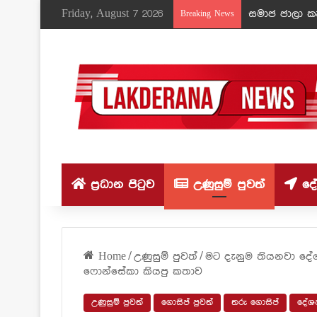
Friday, August 7 2026
Breaking News
ප්‍රධාන පිටුව
උණුසුම් පුවත්
දේශ
Home
/
උණුසුම් පුවත්
/
මට දැනුම තියනවා දේ
ෆොන්සේකා කියපු කතාව
උණුසුම් පුවත්
ගොසිප් පුවත්
තරු ගොසිප්
දේශප