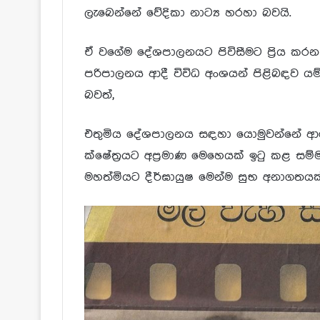
ලැබෙන්නේ වේදිකා නාට්‍ය හරහා බවයි.
ඒ වගේම දේශපාලනයට පිවිසීමට ප්‍රිය කරන
පරිපාලනය ආදී විවිධ අංශයන් පිළිබඳව යම්
බවත්,
එතුමිය දේශපාලනය සඳහා යොමුවන්නේ ආර
ක්ෂේත්‍රයට අප්‍රමාණ මෙහෙයක් ඉටු කළ සම්ම
මහත්මියට දීර්ඝායුෂ මෙන්ම සුභ අනාගතයක්