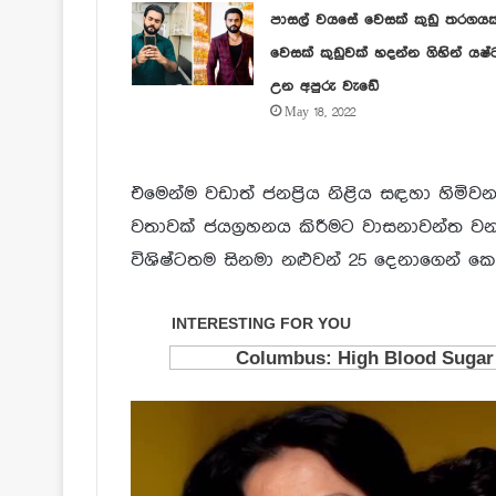
පාසල් වයසේ වෙසක් කුඩු තරගය
වෙසක් කුඩුවක් හදන්න ගිහින් යෂ්
උන අපුරු වැඩේ
May 18, 2022
එමෙන්ම වඩාත් ජනප්‍රිය නිළිය සඳහා හිමි
වතාවක් ජයග්‍රහනය කිරීමට වාසනාවන්ත ව
විශිෂ්ටතම සිනමා නළුවන් 25 දෙනාගෙන් ක