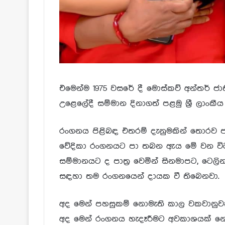
එමෙන්ම 1975 වසරේ දී මොස්කව් අන්තර් ජාත
උළෙලේදී සම්මාන දිනාගත් පළමු ශ්‍රී ලාංකීය
රංගනය පිළිබඳ එතරම් දැනුමකින් තොරව 
වේදිකා රංගනයට පා තබන ඇය මේ වන විට පරි
සම්මානයට ද පාත්‍ර වෙමින් සිනමාපට, ටෙලින
සඳහා තම රංගනයෙන් දායක වී තිබෙනවා.
අද මෙන් පහසුකම් නොමැති කාල වකවානු
අද මෙන් රංගනය හැදෑරීමට අවකාශයක් නො