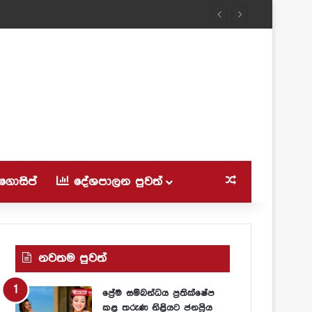
සමාජ ජාලා කැළඹූ අසැබි වීඩියෝවේ ගුරුවරියන් මාරු කර.. ශිෂ්‍ය නායක මණ්ඩලය විසුරුවයි.. සිසු නායක පියා අවසානේ ගිය දිහා මෙන්න.
ගොසිප්
දේශපාලන පුවත්
Random Article
නවතම පුවත්
ප්‍රේම සම්බන්ධය ප්‍රතික්ෂේප
කළ තරුණ නිළියට ජනප්‍රිය