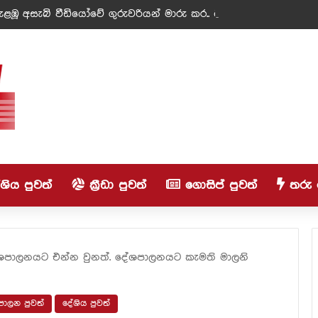
ිය පුවත්
ක්‍රීඩා පුවත්
ගොසිප් පුවත්
තරු 
ශපාලනයට එන්න වුනත්. දේශපාලනයට කැමති මාලනි
ාලන පුවත්
දේශිය පුවත්