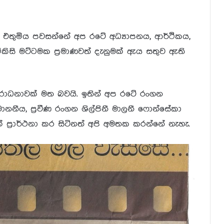
 එතුමිය පවසන්නේ අප රටේ අධ්‍යාපනය, ආර්ථිකය,
කිසි මට්ටමක ප්‍රමාණවත් දැනුමක් ඇය සතුව ඇති
ාධනාවක් මත බවයි. ඉතින් අප රටේ රංගන
ානනීය, ප්‍රවීණ රංගන ශිල්පිනී මාලනී ෆොන්සේකා
 ප්‍රාර්ථනා කර සිටිනත් අපි අමතක කරන්නේ නැහැ.