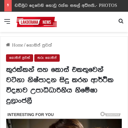
සවල් පහර දීමේ සිද්ධියේ සැකකරුවන් රිමාන්ඩ් – පියුමි හංසමාලිගේ පුත්‍රයා පරිවාසයට.
Menu
Se
Home
/
ගොසිප් පුවත්
ගොසිප් පුවත්
තරු ගොසිප්
කුරක්කන් සහ කොස් එකතුවෙන්
වටිනා නිෂ්පාදන සිදු කරන ආර්ථික
විද්‍යාව උපාධිධාරිනිය නිමේෂා
දුලාංජලී