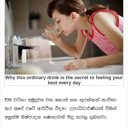
එම වටිනා අමුද්‍රව්‍ය වන කොස් සහ කුරක්කන් භාවිතා
කර අපේ රටේ ආර්ථික විද්‍යා උපාධිධාරිණියක් විසින්
අලූත්ම නිෂ්පාදන ගණනාවක් සිදු කරනු ලබනවා.