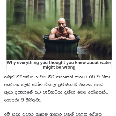
නමුත් වර්තමානය වන විට අයහපත් ආහාර රටාව නිසා
ඇතිවන ලෙඩ රෝග විශාල ප්‍රමාණයක් තිබෙන අතර
කුඩා දරුවාගේ සිට වැඩිහිටියා දක්වා මෙම රෝගයන්ට
ගොදුරු වී සිටිනවා.
මේ නිසා එවැනි කෘතිම ආහාර වලින් වැළකී දේශීය