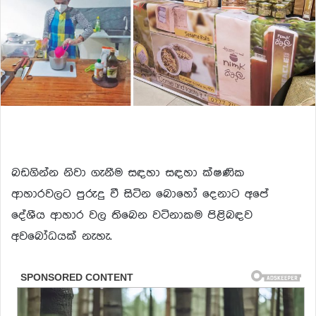
බඩගින්න නිවා ගැනීම සඳහා සඳහා ක්ෂණික
ආහාරවලට පුරුදු වී සිටින බොහෝ දෙනාට අපේ
දේශීය ආහාර වල තිබෙන වටිනාකම පිළිබඳව
අවබෝධයක් නැහැ.