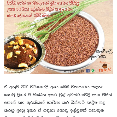
ඒ අනුව 2019 වර්ෂයේදී ඇය මෙම ව්‍යාපාරය සඳහා
යොමු වූයේ වී තිබෙන අතර මුල් අවස්ථාවේදී ඇය විසින්
කොස් සහ කුරක්කන් භාවිතා කර බිස්කට් සෑදීම සිදු
කරනු ලැබූ අතර ඒ සඳහා හොඳ ඉල්ලුමක් පැවතුන