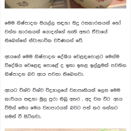
මෙම නිෂ්පාදන සියල්ල සඳහා සිදු රසකාරකයක් හෝ
වන්න කාරකයක් යොදන්නේ නැති අතර ඒවායේ
තිබෙන්නේ ස්වාභාවික වර්ණයන් වේ.
ඇයගේ මෙම නිෂ්පාදන දේශීය වෙළඳපොළට මෙන්ම
විදේශීය වෙළෙඳ පොළේ ද ඉතා ඉහළ ඉල්ලුමක් පවතින
නිෂ්පාදන බව ඇය පවසා තිබෙනවා.
ඇයට විශ්ව විශ්ව විද්‍යාලයේ ව්‍යාපෘතියක් ලෙස මෙම
කාර්යය සඳහා මුල පුරා තිබූ අතර . අද වන විට ඇය
විසින් මෙය මෙය ව්‍යාපාරයක් බවට පත් කර ගන්නට
සමත් වී සිටිනවා.