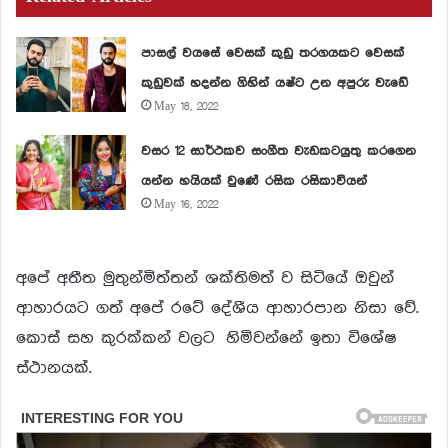
පාසල් වයසේ වෙසක් කුඩු තරගයකට වෙසක්
කුඩුවක් හදන්න ගිහින් යෂ්ට උන අපුරු වැඩේ
May 18, 2022
වසර 12 සාර්ථකව සංගීත වැඩකටයුතු කරගෙන
යන්න හයියක් වුණේ රසික රසිකාවියන්
May 16, 2022
අපේ අතීත මුතුන්මිත්තන් ශක්තිමත් ව සිටියේ ඔවුන්
ආහාරයට ගත් අපේ රටේ දේශීය ආහාරපාන නිසා වේ.
කොස් සහ කුරක්කන් වලට හිමිවන්නේ ඉතා විශේෂ
ස්ථානයක්.