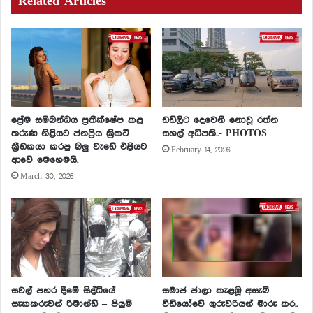
Related Articles
ප්‍රේම සම්බන්ධය ප්‍රතික්ෂේප කළ
ඩඩ්ලිට දෙවෙනි නොවූ රත්න
තරුණ නිළියට ජනප්‍රිය ක්‍රිකට්
සහල් අධිපති..- PHOTOS
ක්‍රීඩකයා කරපු බලු වැඩේ එළියට
February 14, 2026
ආවේ මෙහෙමයි.
March 30, 2026
සවල් පහර දීමේ සිද්ධියේ
සමාජ ජාලා කැළඹූ අසැබි
සැකකරුවන් රිමාන්ඩ් – පියුමි
වීඩියෝවේ ගුරුවරියන් මාරු කර..