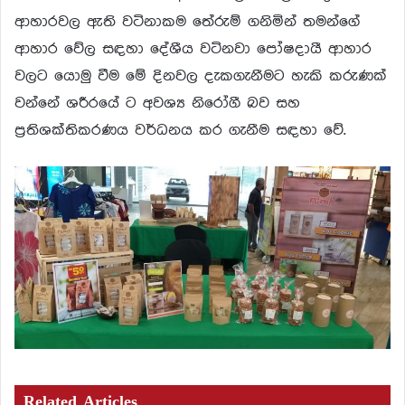
ආහාරවල ඇති වටිනාකම තේරුම් ගනිමින් තමන්ගේ
ආහාර වේල සඳහා දේශීය වටිනවා පෝෂදායී ආහාර
වලට යොමු වීම මේ දිනවල දැකගැනීමට හැකි කරුණක්
වන්නේ ශරීරයේ ට අවශ්‍ය නිරෝගී බව සහ
ප්‍රතිශක්තිකරණය වර්ධනය කර ගැනීම සඳහා වේ.
Related Articles