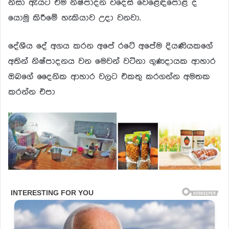
නිසා ඇයට එම නිෂ්පාදන විදෙස් වෙළෙඳපොළ ද
යොමු කිරීමේ හැකියාව උදා වනවා.
දේශීය දේ අගය කරන අපේ රටේ අපේම දියණියකගේ
අතින් නිෂ්පාදනය වන මෙවන් වටිනා ගුණදායක ආහාර
ඔබගේ දෛනික ආහාර වලට එකතු කරගන්න අමතක
කරන්න එපා