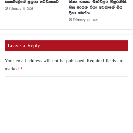
හංසමාලිගේ පුත්‍රයා පරිවාසයට.
ශිෂ්‍ය නායක මණ්ඩලය විසුරුවයි..
සිසු නායක පියා අවසානේ ගිය
February 11, 2026
දිහා මෙන්න.
February 10, 2026
Leave a Reply
Your email address will not be published.
Required fields are
marked
*
C
o
m
m
e
n