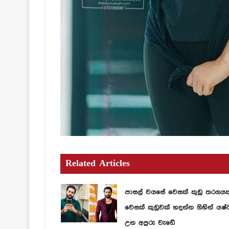
Related Articles
පාසල් වයසේ වෙසක් කුඩු තරගය
වෙසක් කුඩුවක් හදන්න ගිහින් යෂ්
උන අපුරු වැඩේ