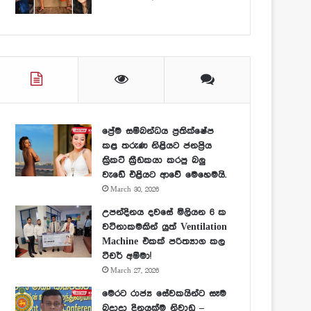
ප්‍රේම සම්බන්ධය ප්‍රතික්ෂේප
කළ තරුණ නිළියට ජනප්‍රිය
ක්‍රිකට් ක්‍රීඩකයා කරපු බලු
වැඩේ එළියට ආවේ මෙහෙමයි.
March 30, 2026
උපන්දිනය දවසේ මිලියන 6 ක
වටිනාකමකින් යුත් Ventilation
Machine එකක් පරිත්‍යාග කල
ටීචර් අම්මා!
March 27, 2026
මෙරට රාජ්‍ය සේවකයින්ට සෑම
බදාදා දිනයක්ම නිවාඩු –