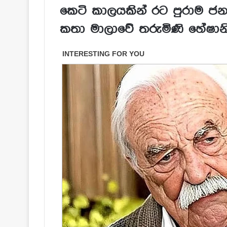
කෙටි කාලයකින් රට පුරාම ජනප
කතා මාලාවේ තරුමිණි හේෂාන