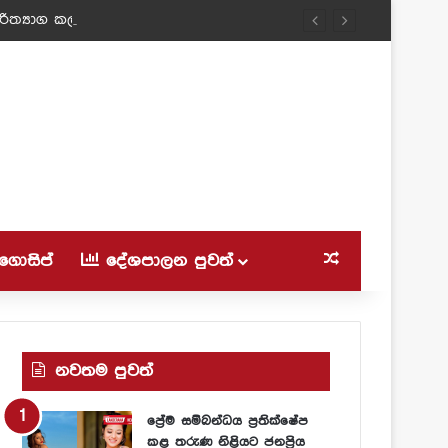
ත්‍යාග කල ටීචර් අම්මා!
ගොසිප්
දේශපාලන පුවත්
Random Article
නවතම පුවත්
ප්‍රේම සම්බන්ධය ප්‍රතික්ෂේප
කළ තරුණ නිළියට ජනප්‍රිය