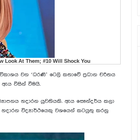
ිකාශය වන ‘ධරණි’ ටෙලි කතාවේ ප්‍ර‍ධාන චරිතය
ය විසින් වීමයි.
ධ්‍යාපනය හදාරන යුවතියකි. ඇය සෞන්දර්ය කලා
 හදාරන විද්‍යාර්ථයෙකු වශයෙන් කටයුතු කරනු