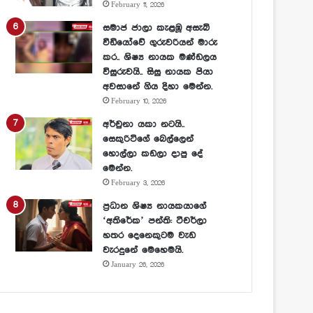
February 11, 2026
සමාජ ජාලා කැළඹූ අසැබි
වීඩියෝවේ ගුරුවරියන් මාරු
කර.. ශිෂ්‍ය නායක මණ්ඩලය
විසුරුවයි.. සිසු නායක පියා
අවසානේ ගිය දිහා මෙන්න.
February 10, 2026
අර්චුනා යකා නටයි..
සෙකුරිටිගේ බෙල්ලෙන්
හොල්ලා කඩලා දාපු දේ
මෙන්න.
February 3, 2026
ප්‍රධාන ශිෂ්‍ය නායකයාගේ
‘අතිරේක’ පන්ති: ටීචර්ලා
හතර දෙනෙකුටම වැඩ
වැරදුනේ මෙහෙමයි.
January 26, 2026