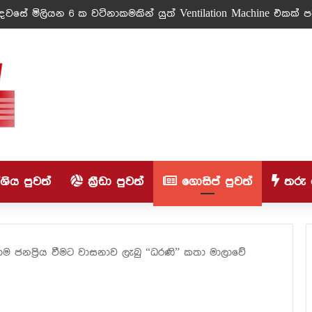
වසේ මිලියන 6 ක වටිනාකමකින් යුත් Ventilation Machine එකක් පරි
ිය පුවත්
ක්‍රීඩා පුවත්
ගොසිප් පුවත්
තරු 
ාම ජනප්‍රිය වීමට වාසනාව ලැබු “ධරණි” කතා මාලාවේ