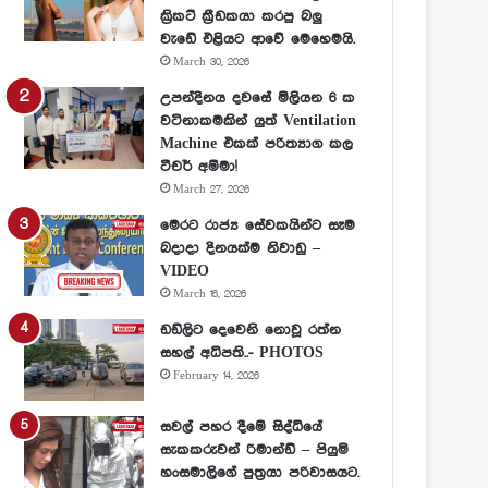
ක්‍රිකට් ක්‍රීඩකයා කරපු බලු
වැඩේ එළියට ආවේ මෙහෙමයි.
March 30, 2026
උපන්දිනය දවසේ මිලියන 6 ක
වටිනාකමකින් යුත් Ventilation
Machine එකක් පරිත්‍යාග කල
ටීචර් අම්මා!
March 27, 2026
මෙරට රාජ්‍ය සේවකයින්ට සෑම
බදාදා දිනයක්ම නිවාඩු –
VIDEO
March 16, 2026
ඩඩ්ලිට දෙවෙනි නොවූ රත්න
සහල් අධිපති..- PHOTOS
February 14, 2026
සවල් පහර දීමේ සිද්ධියේ
සැකකරුවන් රිමාන්ඩ් – පියුමි
හංසමාලිගේ පුත්‍රයා පරිවාසයට.