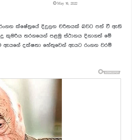
May 16, 2022
ගන ක්ෂේත්‍රයේ දිදුලන චරිතයක් බවට පත් වී ඇති
ුදු කුමරිය තරගයෙන් පළමු ස්ථානය දිනාගත් මේ
ම ඇයගේ දක්ෂතා හේතුවෙන් ඇයට රංගන වරම්