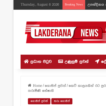
Thursday, August 6 2026
උපන්දිනය ද
Breaking News
ප්‍රධාන පිටුව
උණුසුම් පුවත්
දේශ
Home
/
ගොසිප් පුවත්
/
කෙටි කාලයකින් රට පුර
තරුමිණි හේෂානි
ගොසිප් පුවත්
තරු ගොසිප්