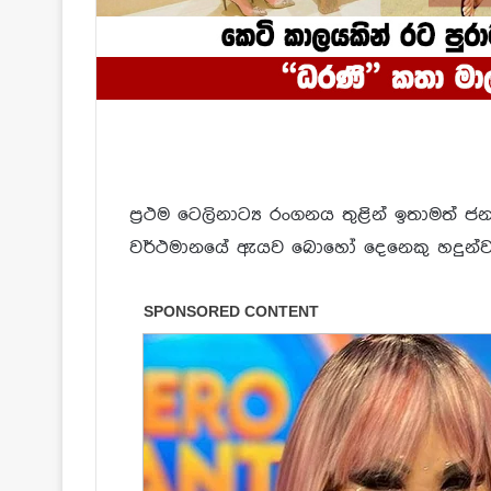
ප්‍රථම ටෙලිනාට්‍ය රංගනය තුළින් ඉතාමත් ජන
වර්ථමානයේ ඇයව බොහෝ දෙනෙකු හදුන්වන