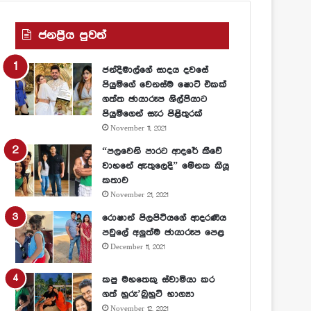
ජනප්‍රීය පුවත්
ජන්දිමාල්ගේ සාදය දවසේ
පියුමිගේ වෙනස්ම ෂොට් එකක්
ගත්ත ඡායාරූප ශිල්පියාට
පියුමිගෙන් සැර පිළිතුරක්
November 11, 2021
“පලවෙනි පාරට ආදරේ කීවේ
වාහනේ ඇතුලෙදි” මේනක කියූ
කතාව
November 21, 2021
රොෂාන් පිලපිටියගේ ආදරණීය
පවුලේ අලුත්ම ඡායාරූප පෙළ
December 11, 2021
කපු මහතෙකු ස්වාමියා කර
ගත් හුරු’බුහුටි භාග්‍යා
November 12, 2021