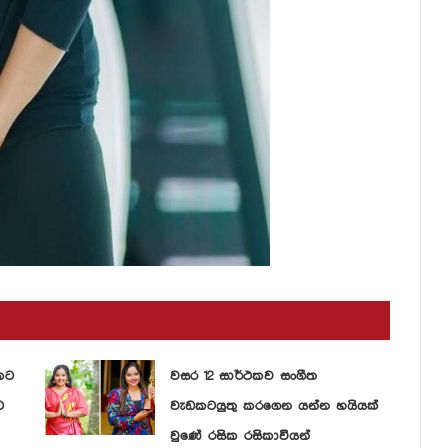
කට
වසර 12 සාර්ථකව සංගීත
ට
වැඩකටයුතු කරගෙන යන්න හයියක්
වුණේ රසික රසිකාවියන්