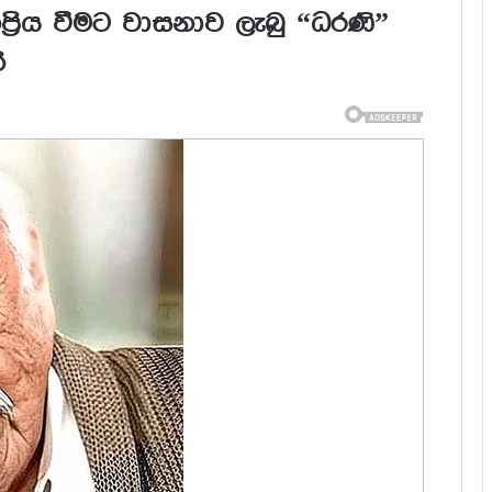
්‍රිය වීමට වාසනාව ලැබු “ධරණි”
ි