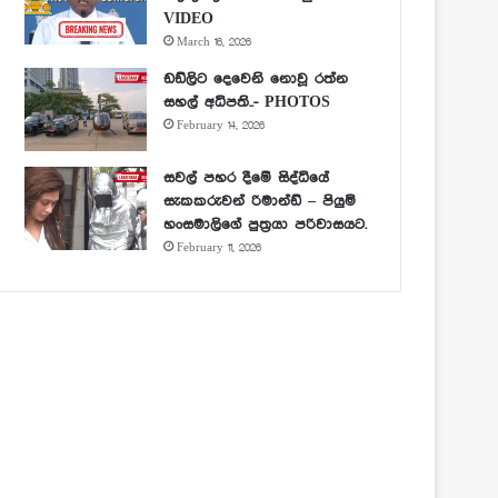
VIDEO
March 16, 2026
ඩඩ්ලිට දෙවෙනි නොවූ රත්න
සහල් අධිපති..- PHOTOS
February 14, 2026
සවල් පහර දීමේ සිද්ධියේ
සැකකරුවන් රිමාන්ඩ් – පියුමි
හංසමාලිගේ පුත්‍රයා පරිවාසයට.
February 11, 2026