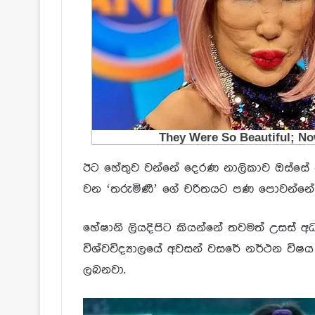
ඊට හේතුව වන්නේ දෙරණ නාලිකාව ඔස්සේ ව
වන ‘තරුමිණී’ ගේ චරිතයට පණ පොවන්නේ ඇ
හේෂානි ලියදිපිට කියන්නේ තවමත් උසස් අ
විශ්වවිද්‍යාලයේ අවසන් වසරේ නර්ථන විෂය
ලබනවා.