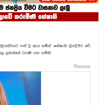
ප්‍රියත්වයට පත් වු ඇය නමින් හේෂානි ලියදිපිට වේ.
ු ලබන්නේ ධරණි යන නමිනි.