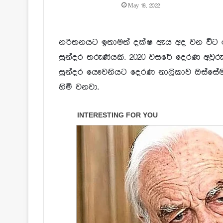
May 18, 2022
නර්තනයට ඉතාමත් දක්ෂ ඇය අද වන විට රං
සුන්දර තරුණියකි. 2020 වසරේ දෙරණ අවුර
සුන්දර යෞවනියට දෙරණ නාලිකාව ඔස්සේ
හිමි වනවා.