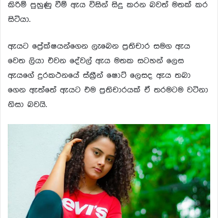
කිරිම් පුහුණු වීම් ඇය විසින් සිදු කරන බවත් මතක් කර
සිටියා.
ඇයට ප්‍රේක්ෂයන්ගෙන ලැබෙන ප්‍ර‍තිචාර සමග ඇය
වෙත ලියා එවන දේවල් ඇය මතක සටහන් ලෙස
ඇයගේ දුරකථනයේ ස්ක්‍රීන් ෂොට් ලෙසද ඇය තබා
ගෙන ඇත්තේ ඇයට එම ප්‍ර‍තිචාරයක් ඒ තරමටම වටිනා
නිසා බවයි.