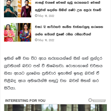
පාසල් වයසේ වෙසක් කුඩු තරගයකට වෙසක්
කුඩුවක් හදන්න ගිහින් යෂ්ට උන අපුරු වැඩේ
May 18, 2022
වසර 12 සාර්ථකව සංගීත වැඩකටයුතු කරගෙන
යන්න හයියක් වුණේ රසික රසිකාවියන්
May 16, 2022
ඉතින් මේ වන විට ඇය තරුනයන්ගේ සිත් ගත් සුන්දර
යුවතියක් බවට පත් වී තිබෙනවා. රොහානාගේ චරිතය
නිසා ඇයට ලැබෙන ප්‍ර‍තිචාර ඉතාමත් ඉහළ බවත් ඒ
පිළිබද ඇය අතිශයින්ම සතුටු වන බවත් මතක් කර
සිටියා.