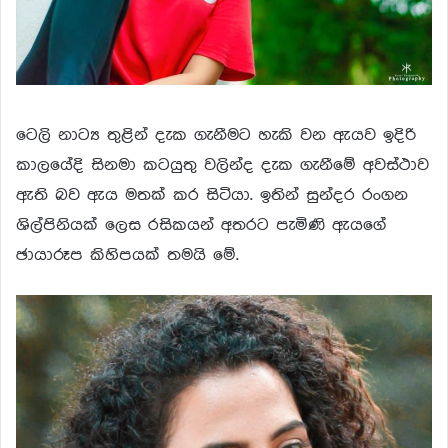
ටෙලි නාට්‍ය තුළින් දැක ගැනීමට හැකි වන ඇයව ඉදිරි
කාලයේදි සිනමා කටයුතු වලින්ද දැක ගැනීමේ අවස්ථාව
ඇති බව ඇය මතක් කර සිටියා. ඉතින් සුන්දර රංගන
ශිල්පිනියක් ලෙස රසිකයන් අතරට පැමිණි ඇයගේ
ඡායාරූප කිහිපයක් තමයි මේ.