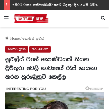
ඩඩ්ලිට දෙවෙනි නොවූ රත්න සහල් අධිපති..- PHOTOS
Menu
Se
Home
/
ගොසිප් පුවත්
ගොසිප් පුවත්
තරු ගොසිප්
නූඩ්ල්ස් වගේ කොණ්ඩයක් තියන
දිවිතුරා ටෙලි නාට්‍යයේ රැප් ගායනා
කරන හුරුබුහුටි කෙල්ල