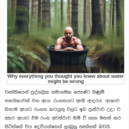
වෘත්තියෙන් පුද්ගලික සමාගමක ජ්‍යෙෂ්ට ගිණුම්
සහයිකාවක් වන ඇය රංගනයට ඇති ආදරය ආශාව
නිසාම ඇයට රංගන කටයුතු වලට ඉඩ ප්‍ර‍ස්ථාව උදා ව
අතර ඇයට එම රංන අවස්ථාව හිමි වී ගැන මතක් කර
සිටින්නේ එය දෙවියන්ගෙන් ලැබුනු තෑග්ගක් බවයි.