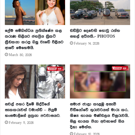
ප්‍රේම සම්බන්ධය ප්‍රතික්ෂේප කළ
ඩඩ්ලිට දෙවෙනි නොවූ රත්න
තරුණ නිළියට ජනප්‍රිය ක්‍රිකට්
සහල් අධිපති..- PHOTOS
ක්‍රීඩකයා කරපු බලු වැඩේ එළියට
February 14, 2026
ආවේ මෙහෙමයි.
March 30, 2026
සවල් පහර දීමේ සිද්ධියේ
සමාජ ජාලා කැළඹූ අසැබි
සැකකරුවන් රිමාන්ඩ් – පියුමි
වීඩියෝවේ ගුරුවරියන් මාරු කර..
හංසමාලිගේ පුත්‍රයා පරිවාසයට.
ශිෂ්‍ය නායක මණ්ඩලය විසුරුවයි..
සිසු නායක පියා අවසානේ ගිය
February 11, 2026
දිහා මෙන්න.
February 10, 2026