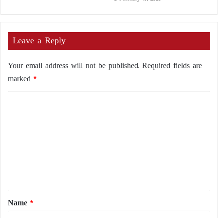
Leave a Reply
Your email address will not be published.
Required fields are
marked
*
C
o
m
m
e
n
t
*
Name
*