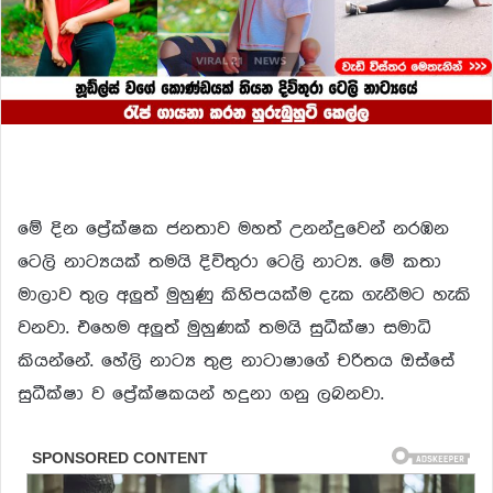
මේ දින ප්‍රේක්ෂක ජනතාව මහත් උනන්දුවෙන් නරඹන
ටෙලි නාට්‍යයක් තමයි දිවිතුරා ටෙලි නාට්‍ය. මේ කතා
මාලාව තුල අලුත් මුහුණු කිහිපයක්ම දැක ගැනීමට හැකි
වනවා. එහෙම අලුත් මුහුණක් තමයි සුධීක්ෂා සමාධි
කියන්නේ. හේලි නාට්‍ය තුළ නාටාෂාගේ චරිතය ඔස්සේ
සුධීක්ෂා ව ප්‍රේක්ෂකයන් හදුනා ගනු ලබනවා.