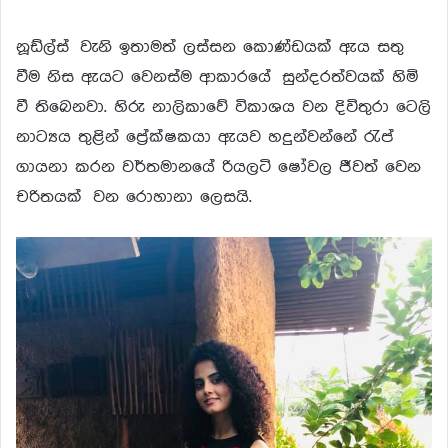
නූඩ්ල්ස් වැනි ඉතාමත් ලස්සන කොණ්ඩයක් ඇය සතු
වීම නිස ඇයට වෙනස්ම ආකාරයේ සුන්දරත්වයක් හිමි
වී තිබෙනවා. හිරු නාලිකාවේ විකාශය වන දිවිතුරා ටෙලි
නාට්‍යය තුළින් ප්‍රේක්ෂකයා ඇයව හදුන්වන්නේ රැප්
ගායනා කරන වර්තමානයේ රියලටි ෂෝවල ජීවත් වෙන
චරිතයක් වන රොහානා ලෙසයි.