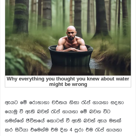
ඇයට මේ රොහානා චරිතය නිසා රැප් ගායනා සදහා
යොමු වී ඇති බවත් රැප් ගායනා මේ බවන විට
ගමන්ගේ ජිවිතයේ කොටස් වී ඇති බවත් ඇය මතක්
කර සිටියා එමෙන්ම එම දින 4 පුරා එම රැප් ගායනා