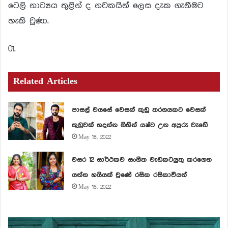
ටෙලි නාට්‍යය තුළින් ද නවකයින් ලෙස දැක ගැනීමට
හැකි වුණා.
01.
Related Articles
පාසල් වයසේ වෙසක් කුඩු තරගයකට වෙසක්
කුඩුවක් හදන්න ගිහින් යෂ්ට උන අපුරු වැඩේ
May 18, 2022
වසර 12 සාර්ථකව සංගීත වැඩකටයුතු කරගෙන
යන්න හයියක් වුණේ රසික රසිකාවියන්
May 16, 2022