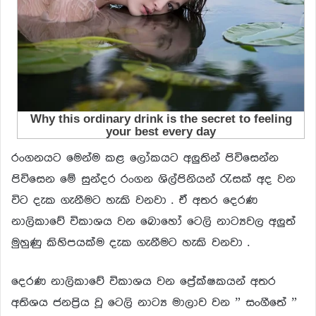
රංගනයට මෙන්ම කළ ලෝකයට අලුතින් පිවිසෙන්න
පිවිසෙන මේ සුන්දර රංගන ශිල්පිනියන් රැසක් අද වන
විට දැක ගැනීමට හැකි වනවා . ඒ අතර දෙරණ
නාලිකාවේ විකාශය වන බොහෝ ටෙලි නාට්‍යවල අලුත්
මුහුණු කිහිපයක්ම දැක ගැනීමට හැකි වනවා .
දෙරණ නාලිකාවේ විකාශය වන ප්‍රේක්ෂකයන් අතර
අතිශය ජනප්‍රිය වූ ටෙලි නාට්‍ය මාලාව වන ” සංගීතේ ”