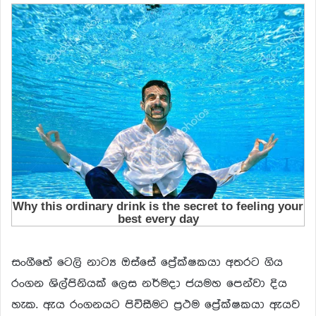
සංගීතේ ටෙලි නාට්‍ය ඔස්සේ ප්‍රේක්ෂකයා අතරට ගිය
රංගන ශිල්පිනියක් ලෙස නර්මදා ජයමහ පෙන්වා දිය
හැක. ඇය රංගනයට පිවිසීමට ප්‍රථම ප්‍රේක්ෂකයා ඇයව