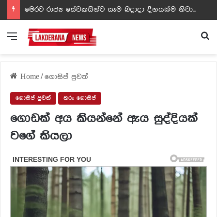
ඩඩ්ලිට දෙවෙනි නොවූ රත්න සහල් අධිපති..- PHOTOS
Menu
Se
Home
/
ගොසිප් පුවත්
ගොසිප් පුවත්
තරු ගොසිප්
ගොඩක් අය කියන්නේ ඇය සුද්දියක්
වගේ කියලා