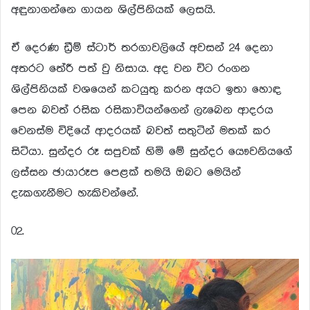
අඳුනාගන්නෙ ගායන ශිල්පිනියක් ලෙසයි.
ඒ දෙරණ ඩ්‍රීම් ස්ටාර් තරගාවලියේ අවසන් 24 දෙනා
අතරට තේරී පත් වු නිසාය. අද වන විට රංගන
ශිල්පිනියක් වශයෙන් කටයුතු කරන අයට ඉතා හොඳ
පෙන බවත් රසික රසිකාවියන්ගෙන් ලැබෙන ආදරය
වෙනස්ම විදියේ ආදරයක් බවත් සතුටින් මතක් කර
සිටියා. සුන්දර රූ සපුවක් හිමි මේ සුන්දර යෞවනියගේ
ලස්සන ඡායාරූප පෙළක් තමයි ඔබට මෙයින්
දැකගැනීමට හැකිවන්නේ.
02.