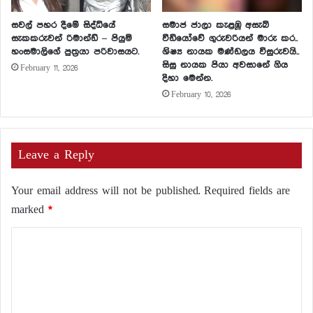
සවල් පහර දීමේ සිද්ධියේ
සමාජ ජාලා කැළඹූ අසැබි
සැකකරුවන් රිමාන්ඩ් – පියුමි
වීඩියෝවේ ගුරුවරියන් මාරු කර..
හංසමාලිගේ පුත්‍රයා පරිවාසයට.
ශිෂ්‍ය නායක මණ්ඩලය විසුරුවයි..
සිසු නායක පියා අවසානේ ගිය
February 11, 2026
දිහා මෙන්න.
February 10, 2026
Leave a Reply
Your email address will not be published.
Required fields are
marked
*
C
o
m
m