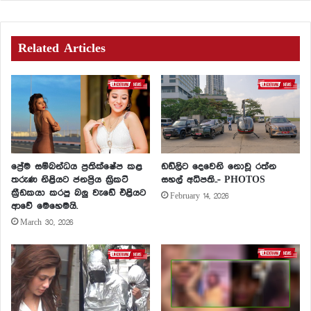
Related Articles
ප්‍රේම සම්බන්ධය ප්‍රතික්ෂේප කළ
ඩඩ්ලිට දෙවෙනි නොවූ රත්න
තරුණ නිළියට ජනප්‍රිය ක්‍රිකට්
සහල් අධිපති..- PHOTOS
ක්‍රීඩකයා කරපු බලු වැඩේ එළියට
February 14, 2026
ආවේ මෙහෙමයි.
March 30, 2026