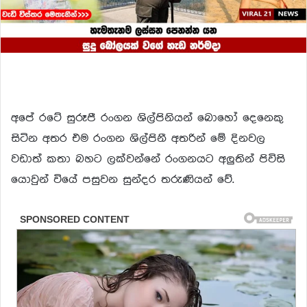
අපේ රටේ සුරූපී රංගන ශිල්පිනියන් බොහෝ දෙනෙකු
සිටින අතර එම රංගන ශිල්පිනී අතරින් මේ දිනවල
වඩාත් කතා බහට ලක්වන්නේ රංගනයට අලුතින් පිවිසි
යොවුන් වියේ පසුවන සුන්දර තරුණියන් වේ.