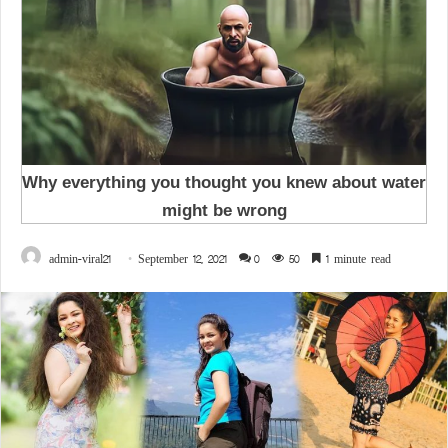
admin-viral21
September 12, 2021
0
50
1 minute read