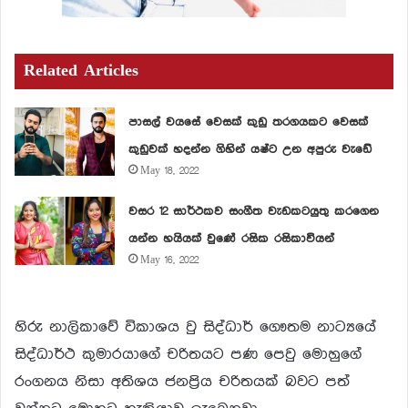
Related Articles
පාසල් වයසේ වෙසක් කුඩු තරගයකට වෙසක්
කුඩුවක් හදන්න ගිහින් යෂ්ට උන අපුරු වැඩේ
May 18, 2022
වසර 12 සාර්ථකව සංගීත වැඩකටයුතු කරගෙන
යන්න හයියක් වුණේ රසික රසිකාවියන්
May 16, 2022
හිරු නාලිකාවේ විකාශය වු සිද්ධාර් ගෞතම නාට්‍යයේ
සිද්ධාර්ථ කුමාරයාගේ චරිතයට පණ පෙවු මොහුගේ
රංගනය නිසා අතිශය ජනප්‍රිය චරිතයක් බවට පත්