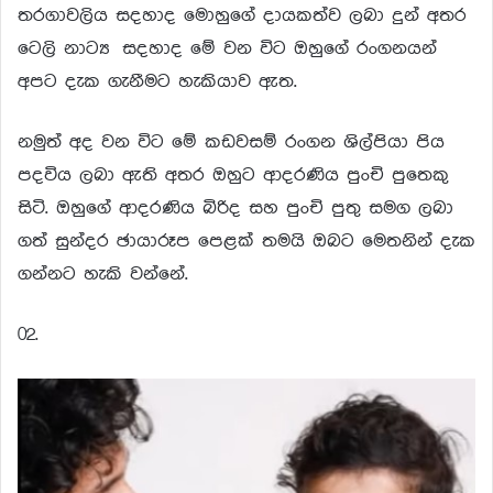
තරගාවලිය සදහාද මොහුගේ දායකත්ව ලබා දුන් අතර
ටෙලි නාට්‍ය සදහාද මේ වන විට ඔහුගේ රංගනයන්
අපට දැක ගැනීමට හැකියාව ඇත.
නමුත් අද වන විට මේ කඩවසම් රංගන ශිල්පියා පිය
පදවිය ලබා ඇති අතර ඔහුට ආදරණිය පුංචි පුතෙකු
සිටි. ඔහුගේ ආදරණිය බිරිද සහ පුංචි පුතු සමග ලබා
ගත් සුන්දර ඡායාරූප පෙළක් තමයි ඔබට මෙතනින් දැක
ගන්නට හැකි වන්නේ.
02.