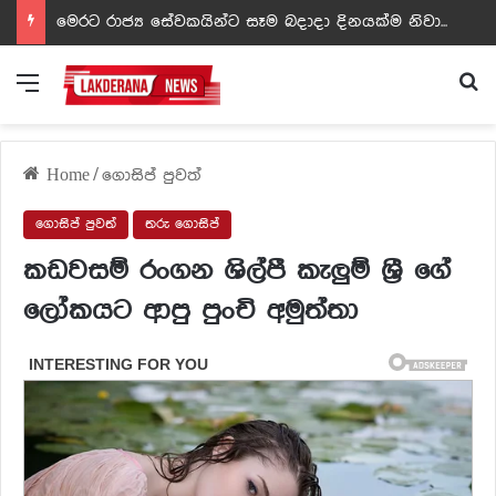
ඩඩ්ලිට දෙවෙනි නොවූ රත්න සහල් අධිපති..- PHOTOS
Menu
Se
Home
/
ගොසිප් පුවත්
ගොසිප් පුවත්
තරු ගොසිප්
කඩවසම් රංගන ශිල්පී කැලුම් ශ්‍රී ගේ
ලෝකයට ආපු පුංචි අමුත්තා