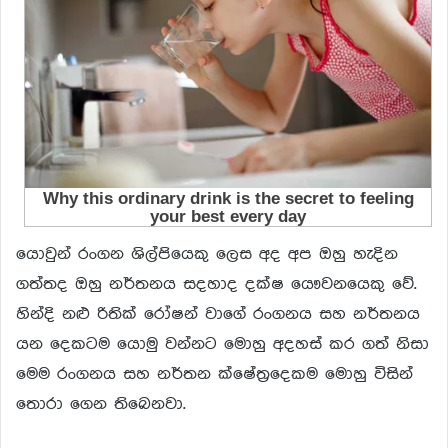
යොවුන් රංගන ශිල්පියෙකු ලෙස අද අප ඔහු හැදින
ගත්තද ඔහු නර්තනය සදහාද දක්ෂ යෞවනයෙකු වේ.
හින්දි නළු රිතික් රෝෂන් වාගේ රංගනය සහ නර්තනය
යන දෙකටම යොමු වන්නට මොහු අදහස් කර ගත් නිසා
මෙම රංගනය සහ නර්තන ක්ෂේත්‍ර‍දෙකම මොහු විසින්
තොරා ගෙන තිබෙනවා.