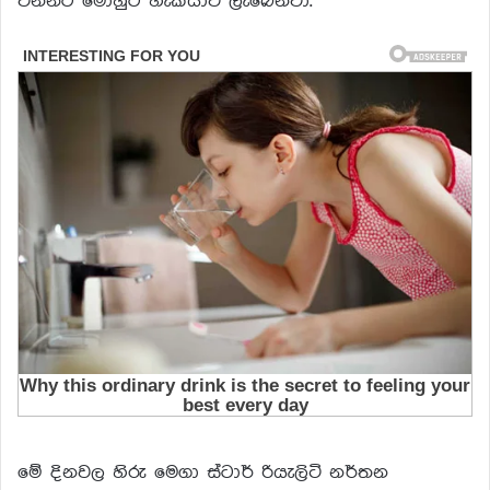
වන්නට මොහුට හැකියාව ලැබෙනවා.
මේ දිනවල හිරු මෙගා ස්ටාර් රියැලිටි නර්තන