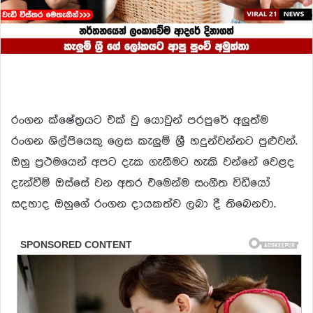
රංගන ක්ෂේත්‍රයට එක් වු යොවුන් පරපුරේ අලුත්ම
රංගන ශිල්පියෙකු ලෙස කැලුම් ශ්‍රී හදුන්වන්නට පුළුවන්.
ඔහු ප්‍ර‍ථමයෙන් අපට දැක ගැනීමට හැකි වන්නේ වෙළද
දැන්වීම් ඔස්සේ වන අතර එමෙන්ම සංගීත විඩීයෝ
සදහාද ඔහුගේ රංගන දායකත්ව ලබා දී තිබෙනවා.