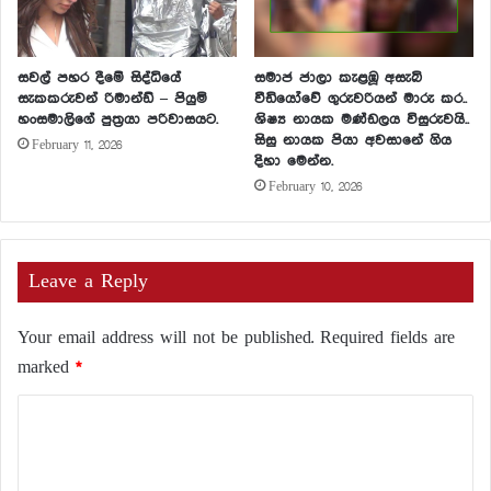
සවල් පහර දීමේ සිද්ධියේ
සමාජ ජාලා කැළඹූ අසැබි
සැකකරුවන් රිමාන්ඩ් – පියුමි
වීඩියෝවේ ගුරුවරියන් මාරු කර..
හංසමාලිගේ පුත්‍රයා පරිවාසයට.
ශිෂ්‍ය නායක මණ්ඩලය විසුරුවයි..
සිසු නායක පියා අවසානේ ගිය
February 11, 2026
දිහා මෙන්න.
February 10, 2026
Leave a Reply
Your email address will not be published.
Required fields are
marked
*
C
o
m