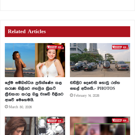
Related Articles
ප්‍රේම සම්බන්ධය ප්‍රතික්ෂේප කළ
ඩඩ්ලිට දෙවෙනි නොවූ රත්න
තරුණ නිළියට ජනප්‍රිය ක්‍රිකට්
සහල් අධිපති..- PHOTOS
ක්‍රීඩකයා කරපු බලු වැඩේ එළියට
February 14, 2026
ආවේ මෙහෙමයි.
March 30, 2026