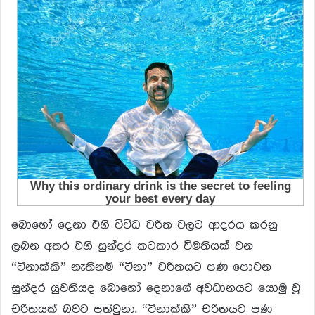
බොහෝ දෙනා එහි විවිධ චරිත වලට ආදරය කරනු
ලබන අතර එහි සුන්දර කටකාර විමතියක් වන
“ටීනාක්කි” නැතිනම් “ටීනා” චරිතයට පණ පොවන
සුන්දර යුවතියද බොහෝ දෙනාගේ අවධානයට යොමු වූ
චරිතයක් බවට පත්වුනා. “ටීනාක්කි” චරිතයට පණ