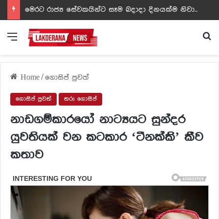
ඩඩ්ලිට දෙවෙනි නොවූ රත්න සහල් අධිපති..- PHOTOS
Menu
Se
Home
/
ගොසිප් පුවත්
ගොසිප් පුවත්
තරු ගොසිප්
නාඩගම්කාරයෝ නාට්‍යයට සුන්දර
යුවතියක් වන කටකාර ‘ටීනක්කි’ කීව
කතාව