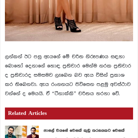
ලන්කන් ඊට පසු ඇයගේ මේ චරිත නිරූපණය සඳහා
බොහෝ දෙනාගේ හොඳ ප්‍රතිචාර මෙන්ම නරක ප්‍රතිචාර
ද ප්‍රතිචාරද සමසමව ලැබෙන බව ඇය විසින් ප්‍රකාශ
කර තිබෙනවා. ඇය රංගනයට පිවිසෙන පළමු අවස්ථාව
වන්නේ ද මෙයයි. ඒ “ටීනාක්කි” චරිතය හරහා වේ.
Related Articles
පාසල් වයසේ වෙසක් කුඩු තරගයකට වෙසක්