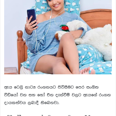
ඇය ටෙලි නාට්‍ය රංගනයට පිවිසීමට පෙර සංගීත
වීඩියෝ වන සහ හෝ එන දැන්වීම් වලට ඇයගේ රංගන
දායකත්වය ලබාදී තිබෙනවා.