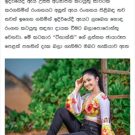
ඉදිරියේදී ඇය උසස් අධ්‍යාපන කටයුතු සාර්ථක
කරගනිමින් රංගනයට අලුත් ඇය රංගනය පිළිබඳ තව
තවත් ඉගෙන ගනිමින් ඉදිරියේදී ඇයට ලැබෙන හොඳ
රංගන කටයුතු සඳහා දායක වීමට බලාපොරොත්තු
වෙනවා. මේ කටකාර “ටීනාක්කි” ගේ ලස්සන ඡායාරූප
පෙළක් පහතින් දැක බලා ගැනීමට ඔබට හැකියාව ඇත