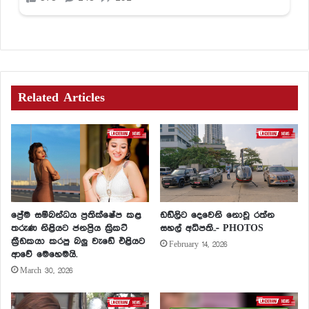
Related Articles
ප්‍රේම සම්බන්ධය ප්‍රතික්ෂේප කළ
ඩඩ්ලිට දෙවෙනි නොවූ රත්න
තරුණ නිළියට ජනප්‍රිය ක්‍රිකට්
සහල් අධිපති..- PHOTOS
ක්‍රීඩකයා කරපු බලු වැඩේ එළියට
February 14, 2026
ආවේ මෙහෙමයි.
March 30, 2026