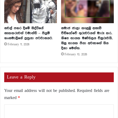
සවල් පහර දීමේ සිද්ධියේ
සමාජ ජාලා කැළඹූ අසැබි
සැකකරුවන් රිමාන්ඩ් – පියුමි
වීඩියෝවේ ගුරුවරියන් මාරු කර..
හංසමාලිගේ පුත්‍රයා පරිවාසයට.
ශිෂ්‍ය නායක මණ්ඩලය විසුරුවයි..
සිසු නායක පියා අවසානේ ගිය
February 11, 2026
දිහා මෙන්න.
February 10, 2026
Leave a Reply
Your email address will not be published.
Required fields are
marked
*
C
o