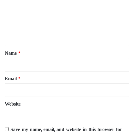
m
m
e
n
t
*
Name
*
Email
*
Website
Save my name, email, and website in this browser for