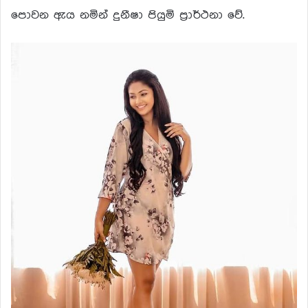
පොවන ඇය නමින් දුනීෂා පියුමි ප්‍රාර්ථනා වේ.