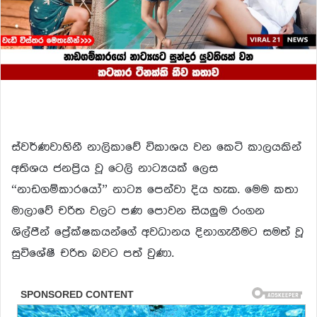
ස්වර්ණවාහිනී නාලිකාවේ විකාශය වන කෙටි කාලයකින්
අතිශය ජනප්‍රිය වූ ටෙලි නාට්‍යයක් ලෙස
“නාඩගම්කාරයෝ” නාට්‍ය පෙන්වා දිය හැක. මෙම කතා
මාලාවේ චරිත වලට පණ පොවන සියලුම රංගන
ශිල්පීන් ප්‍රේක්ෂකයන්ගේ අවධානය දිනාගැනීමට සමත් වූ
සුවිශේෂී චරිත බවට පත් වුණා.