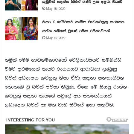
කුඩුවක් හදන්න ගිහින් යෂ්ට උන අපුරු වැඩේ
May 18, 2022
වසර 12 සාර්ථකව සංගීත වැඩකටයුතු කරගෙන
යන්න හයියක් වුණේ රසික රසිකාවියන්
May 16, 2022
නමුත් මෙම නාඩගම්කාරයෝ ටෙලිනාට්‍යයට සම්බන්ධ
වීමට ප්‍රථමයෙන් ඇයට රංගනයට ආරාධනා ලැබුණු
බවත් අධ්‍යාපන කටයුතු නිසා ඒවා සඳහා සහභාගිවන
නොහැකි වූ බවත් පවසා තිබුණ. ඒකෙ මේ සියලු රංගන
කටයුතු සඳහා ඇයගේ පවුලේ අය සහයෝගයක්
ලබාදෙන බවත් ඈ මත වැඩ සිටියේ ඉතා සතුටිනි.